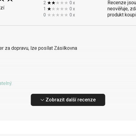
Recenze jsou
2
0
x
zí
neověřuje, zd
1
0
x
produkt koupil
0
0
x
er za dopravu, lze posílat Zásilkovna
telný.
Zobrazit další recenze