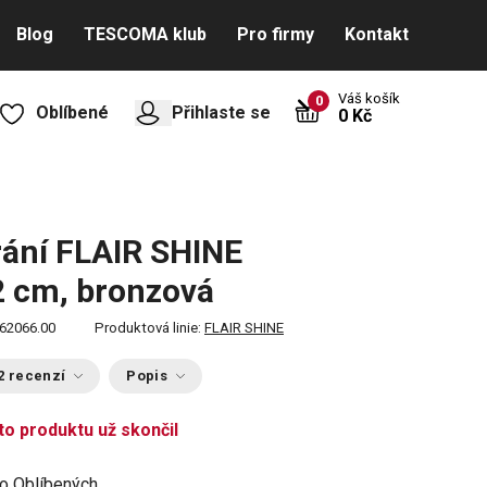
Blog
TESCOMA klub
Pro firmy
Kontakt
Váš košík
0
Oblíbené
Přihlaste se
0 Kč
rání FLAIR SHINE
2 cm, bronzová
62066.00
Produktová linie:
FLAIR SHINE
2 recenzí
Popis
to produktu už skončil
do Oblíbených