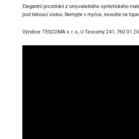
Elegantní prostírání z omyvatelného syntetického mate
pod tekoucí vodou. Nemyjte v myčce, nesušte na topen
Výrobce: TESCOMA s. r. o., U Tescomy 241, 760 01 Zlí