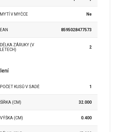
MYTÍ V MYČCE
Ne
EAN
8595028477573
DÉLKA ZÁRUKY (V
2
LETECH)
lení
POČET KUSŮ V SADĚ
1
ŠÍŘKA (CM)
32.000
VÝŠKA (CM)
0.400