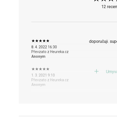
12 recen
doporučuji. sup
8. 4. 2022 16:30
Převzato z Heureka.cz
Anonym
Umyva
1. 3. 2021 9:10
Převzato z Heureka.cz
Anonym