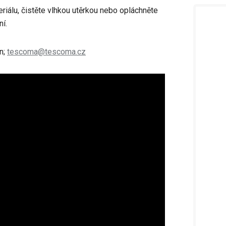
riálu, čistěte vlhkou utěrkou nebo opláchněte
í.
n;
tescoma@tescoma.cz