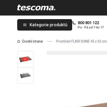
Nacházíte se na stránce Prostírání FLAIR SHINE 45 x 32 cm, br
800 801 122
Kategorie produktů
Po - Pá od 7 do 17
Úvodní strana
Prostírání FLAIR SHINE 45 x 32 c