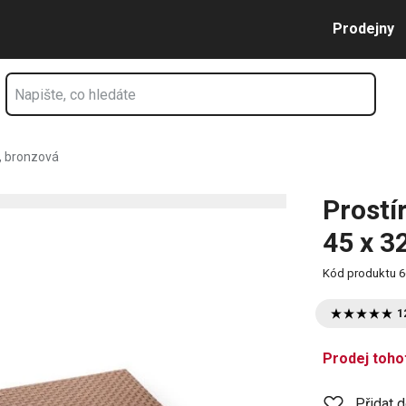
onzová
Přejít na hlavní obsah
Přejít na vyhledávání
Přejít na navigaci
Prodejny
m, bronzová
Prostí
45 x 3
Kód produktu
6
1
Prodej toho
Přidat 