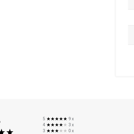
%
5
9
x
4
3
x
3
0
x