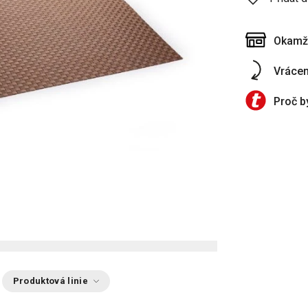
Okamži
Vrácen
Proč b
Produktová linie