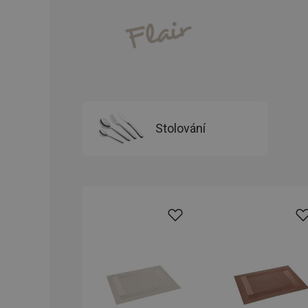
__cf_bm
CookieScriptConse
FPGSID
Stolování
__cf_bm
cjConsent
__rtbh.lid
OAU
__Secure-YNID