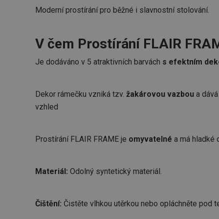
Moderní prostírání pro běžné i slavnostní stolování.
V čem Prostírání FLAIR FRA
Je dodáváno v 5 atraktivních barvách
s efektním dek
Dekor rámečku vzniká tzv.
žakárovou vazbou
a dává 
vzhled
Prostírání FLAIR FRAME je
omyvatelné
a má hladké o
Materiál:
Odolný syntetický materiál.
Čištění:
Čistěte vlhkou utěrkou nebo opláchněte pod t