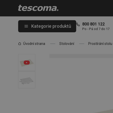
Nacházíte se na stránce Prostírání FLAIR FRAME 45 x 32 cm, s
800 801 122
Kategorie produktů
Po - Pá od 7 do 17
Úvodní strana
Stolování
Prostírání stolu