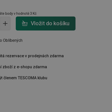
te body v hodnotě
3 Kč
do košíku - počet
Vložit do košíku
do Oblíbených
tá rezervace v prodejnách zdarma
í zboží z e-shopu zdarma
ýt členem TESCOMA klubu