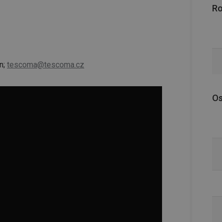
R
n;
tescoma@tescoma.cz
Os