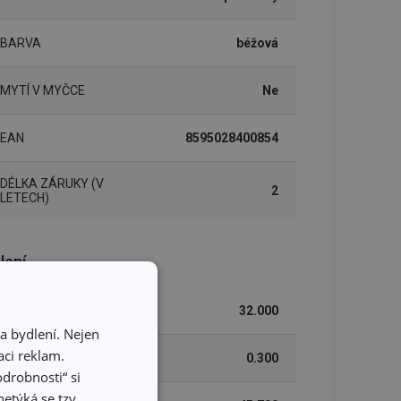
BARVA
béžová
MYTÍ V MYČCE
Ne
EAN
8595028400854
DÉLKA ZÁRUKY (V
2
LETECH)
lení
ŠÍŘKA (CM)
32.000
a bydlení. Nejen
ci reklam.
VÝŠKA (CM)
0.300
odrobnosti“ si
etýká se tzv.