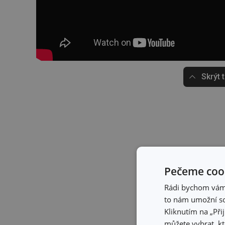
Skrýt 
Pečeme cook
Rádi bychom vám u
to nám umožní so
Kliknutím na „Při
můžete vybrat, kt