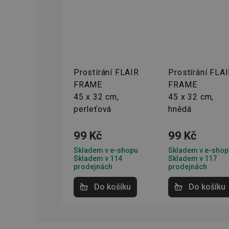
HAPLB8G
INGRESSCOOKIE
Prostírání FLAIR
Prostírání FLA
clientToken
FRAME
FRAME
45 x 32 cm,
45 x 32 cm,
udid
perleťová
hnědá
99 Kč
99 Kč
Skladem v e-shopu
Skladem v e-shop
Název
Název
Skladem v 114
Skladem v 117
Název
prodejnách
prodejnách
cto_bundle
vivdocref
FPLC
Do košíku
Do košíku
cjevent_sc
cto_bundle
viewer_token
cjUser
cje