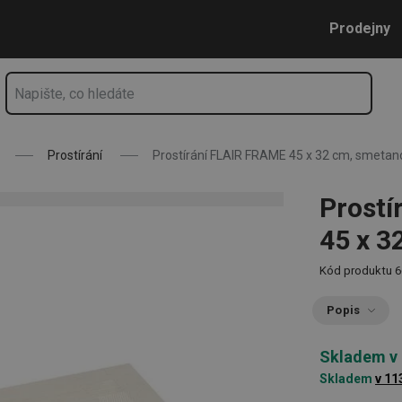
metanová
Přejít na hlavní obsah
Přejít na vyhledávání
Přejít na navigaci
Prodejny
Prostírání
Prostírání FLAIR FRAME 45 x 32 cm, smetan
Prostí
45 x 3
Kód produktu
6
Popis
Skladem v
Skladem
v 11