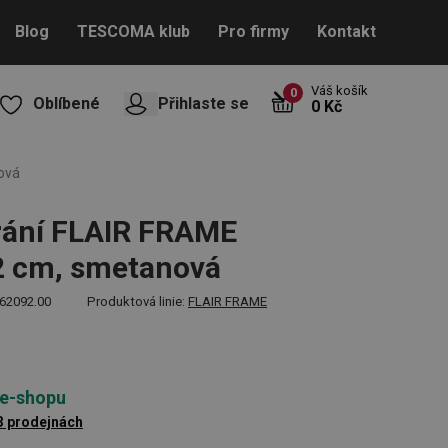
Blog
TESCOMA klub
Pro firmy
Kontakt
Váš košík
0
Oblíbené
Přihlaste se
0 Kč
ová
rání FLAIR FRAME
2 cm, smetanová
62092.00
Produktová linie:
FLAIR FRAME
 e-shopu
3 prodejnách