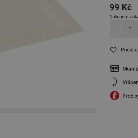
99 Kč
Nákupem získá
Přidat 
Přidat 
Okamži
Vrácen
Proč b