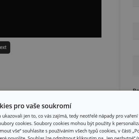
text
Ba
ies pro vaše soukromí
kazovali jen to, co vás zajímá, tedy neotřelé nápady pro vaření 
ubory cookies. Soubory cookies mohou být použity k personaliza
jmout vše“ souhlasíte s používáním všech typů cookies, v části „P
eré povolíte. Souhlas lze odmítnout kliknutím na „Jen nezbytné“ (n