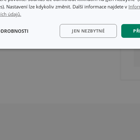
s). Nastavení lze kdykoliv změnit. Další informace najdete v
Infor
ích údajů.
ODROBNOSTI
JEN NEZBYTNÉ
PŘ
kční)
Analytické a
Marketingové
Fun
preferenční cookies
cookies
kční) cookies
Analytické a preferenční cookies
Marketingové cookies
Fun
ry cookie umožňují základní funkce webových stránek, jako je přihlášení uživatele a
zbytně nutných souborů cookie správně používat.
Poskytovatel
/
Vyprší
Popis
Doména
www.tescoma.cz
5 měsíců