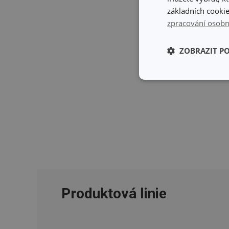
základních cookie
zpracování osobn
ZOBRAZIT P
Základní (fun
cookies
Základní (fun
Nezbytně nutné soubo
stránky nelze bez ne
Produktová linie
Název
shopsys_abc