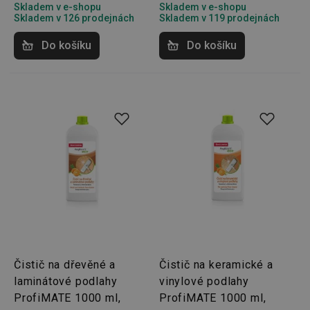
nutné, 
Skladem v e-shopu
Skladem v e-shopu
banner
Skladem v 126 prodejnách
Skladem v 119 prodejnách
Cookie
Script.
fungov
Do košíku
Do košíku
správně
FPGSID
30 minut
Tento 
Google
cookie 
.tescoma.cz
používá
uchová
stavu
uživate
relace 
požada
stránky
__cf_bm
30 minut
Tento 
Cloudflare Inc.
cookie 
.onesignal.com
používá
rozliše
lidmi a
To je p
přínosn
bylo m
podáva
platné 
Čistič na dřevěné a
Čistič na keramické a
o použí
jejich
laminátové podlahy
vinylové podlahy
webov
ProfiMATE 1000 ml,
ProfiMATE 1000 ml,
stránek