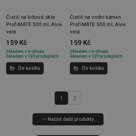
kontext
vyrovn
zatížení
optimal
Čistič na krbová skla
Čistič na vodní kámen
uživate
zkušeno
ProfiMATE 500 ml, Aloe
ProfiMATE 500 ml, Aloe
clientToken
.api.foxentry.com
11 měsíců
vera
vera
4 týdny
159 Kč
159 Kč
udid
.tescoma.cz
4 týdny 2
Tento c
dny
se použ
Skladem v e-shopu
Skladem v e-shopu
jedineč
Skladem v 130 prodejnách
Skladem v 129 prodejnách
identifi
zařízení
mají př
Do košíku
Do košíku
webov
stránce
sledova
používá
zlepšila
uživate
zkušeno
1
2
Načíst další produkty
Poskytovatel
/
Název
Vyprší
Popis
Doména
Poskytovatel
/
Název
Vyprší
Popis
FPLC
.tescoma.cz
20
Tento cookie s