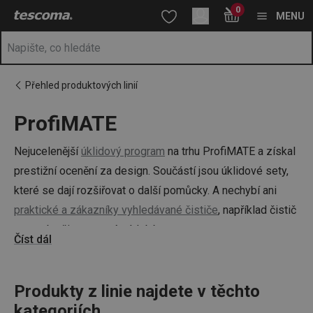
Nacházíte se na stránce ProfiMATE
0
Přejít na hlavní obsah
Přejít na vyhledávání
Přejít na navigaci
MENU
Přehled produktových linií
ProfiMATE
Nejucelenější
úklidový program
na trhu ProfiMATE a získal
prestižní ocenění za design. Součástí jsou úklidové sety,
které se dají rozšiřovat o další pomůcky. A nechybí ani
praktické a zákazníky vyhledávané čističe
, například čistič
na trouby či nerezové nádobí.
Číst dál
Produkty z linie najdete v těchto
kategoriích