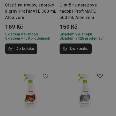
HAPLB8G
.go.sonobi.com
Zavřením
Tento 
Čistič na trouby, sporáky
Čistič na nerezové
prohlížeče
cookie 
a grily ProfiMATE 500 ml,
nádobí ProfiMATE
používá
sledová
Aloe vera
500 ml, Aloe vera
toho, j
uživate
interagu
169 Kč
159 Kč
webov
stránka
Skladem v e-shopu
Skladem v e-shopu
zajišťuj
Skladem v 130 prodejnách
Skladem v 128 prodejnách
funkčn
vyvažo
zátěže 
Do košíku
Do košíku
efektiv
distribu
provoz
několik
servere
bylo za
že web
udržov
výkon 
vysoké
provoz
INGRESSCOOKIE
Zavřením
Zaregist
NGINX Inc.
prohlížeče
který
bh.contextweb.com
servero
klastr s
návštěv
Používá