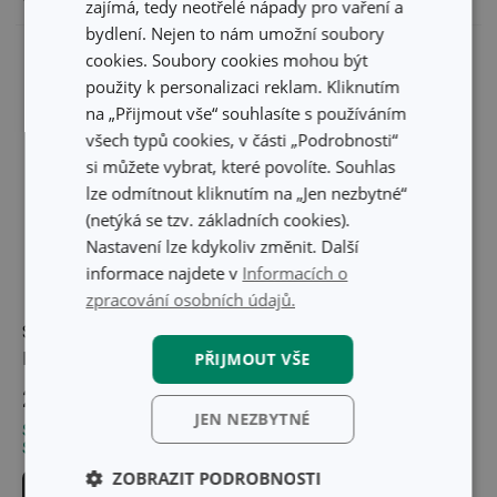
zajímá, tedy neotřelé nápady pro vaření a
bydlení. Nejen to nám umožní soubory
cookies. Soubory cookies mohou být
použity k personalizaci reklam. Kliknutím
na „Přijmout vše“ souhlasíte s používáním
všech typů cookies, v části „Podrobnosti“
si můžete vybrat, které povolíte. Souhlas
lze odmítnout kliknutím na „Jen nezbytné“
(netýká se tzv. základních cookies).
Nastavení lze kdykoliv změnit. Další
informace najdete v
Informacích o
zpracování osobních údajů.
Smetáček s lopatkou
Univerzální teleskopická
ProfiMATE
PŘIJMOUT VŠE
tyč ProfiMATE
299 Kč
289 Kč
JEN NEZBYTNÉ
Skladem v e-shopu
Skladem v e-shopu
Skladem v 118 prodejnách
Skladem v 124 prodejnách
ZOBRAZIT PODROBNOSTI
Do košíku
Do košíku