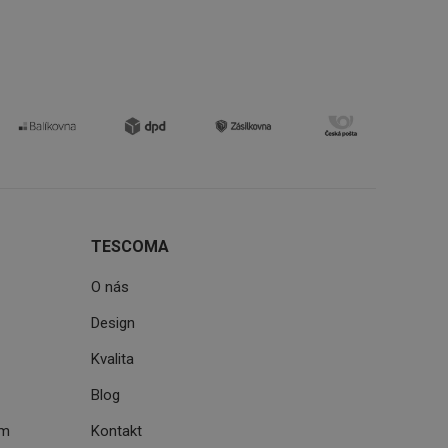
zi lidmi a roboty.
vat platné zprávy o
cript.com k
 cookie
kie-Script.com
avu uživatelské
zi lidmi a roboty.
TESCOMA
vat platné zprávy o
O nás
uhlasu uživatele
Design
ke zlepšení
iřadí konkrétnímu
Kvalita
prohlížení.
Blog
ém
Kontakt