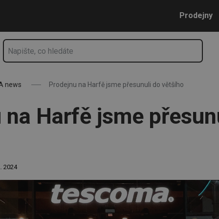
tšího
Přejít na hlavní obsah
Přejít na vyhledávání
Přejít na navigaci
Prodejny
A news
Prodejnu na Harfě jsme přesunuli do většího
 na Harfě jsme přesunu
2. 2024