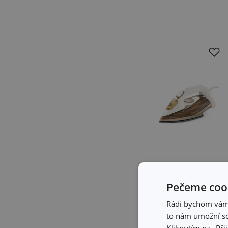
Doprava zdarma
Pečeme cook
Napařovací
Rádi bychom vám u
žehlička FANCY
to nám umožní so
HOME
Kliknutím na „Při