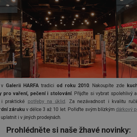
á v
Galerii HARFA
tradici
od roku 2010
. Nakoupíte zde
kuc
y pro vaření, pečení i stolování
. Přijďte si vybrat spolehliv
 i praktické
potřeby na úklid
. Za nezávadnost i kvalitu ru
dní záruku
v délce 3 až 10 let. Pořiďte svým blízkým
dárkový 
 uplatnit i v jiných prodejnách.
Prohlédněte si naše žhavé novinky: