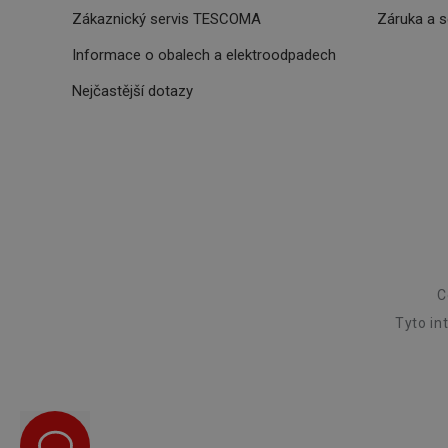
Zákaznický servis TESCOMA
Záruka a 
HAPLB8G
Informace o obalech a elektroodpadech
Nejčastější dotazy
INGRESSCOOKIE
clientToken
udid
C
Tyto in
Název
Název
Název
cto_bundle
vivdocref
FPLC
cjevent_sc
cto_bundle
viewer_token
cjUser