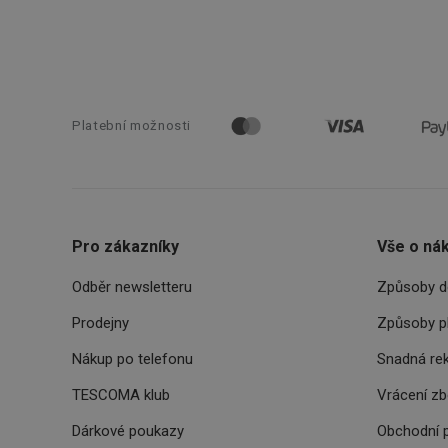
shopsys_abc
__cf_bm
CookieScriptConse
Platební možnosti
FPGSID
__cf_bm
Pro zákazníky
Vše o ná
Odběr newsletteru
Způsoby d
cjConsent
Prodejny
Způsoby p
__rtbh.lid
Nákup po telefonu
Snadná re
TESCOMA klub
Vrácení z
OAU
Dárkové poukazy
Obchodní 
__Secure-YNID