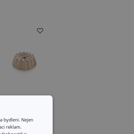
Forma bábovka
a bydlení. Nejen
DELÍCIA ø 16 cm,
ci reklam.
sedmikráska
odrobnosti“ si