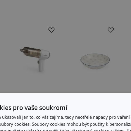
ies pro vaše soukromí
Akumulátorový
Hluboký talíř
kazovali jen to, co vás zajímá, tedy neotřelé nápady pro vaření 
ruční vysavač
FRESCO ø 21 cm,
ubory cookies. Soubory cookies mohou být použity k personaliza
ProfiMATE
Daisy
jmout vše“ souhlasíte s používáním všech typů cookies, v části „P