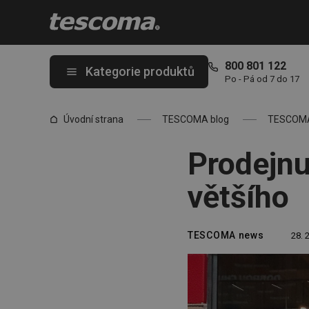
Nacházíte se na stránce Prodejnu na Harfě jsme přesunuli do vě
800 801 122
Kategorie produktů
Po - Pá od 7 do 17
Úvodní strana
TESCOMA blog
TESCOM
Prodejnu
většího
TESCOMA news
28. 