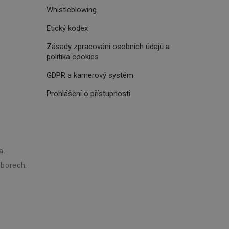
Whistleblowing
oho, jak uživatelé
e funkčnost
Etický kodex
ovozu na několika
držovat výkon v
Zásady zpracování osobních údajů a
politika cookies
štěvníkovi. Používá
 optimalizovala
GDPR a kamerový systém
Prohlášení o přístupnosti
i zařízení, která
oužívání a zlepšila
a.
borech.
rencí výkonnosti a
ormací o chování
jejich prohlížení
jichž cílem je
analytických údajů
tránky.
ormací o chování
ížeče webových
jichž cílem je