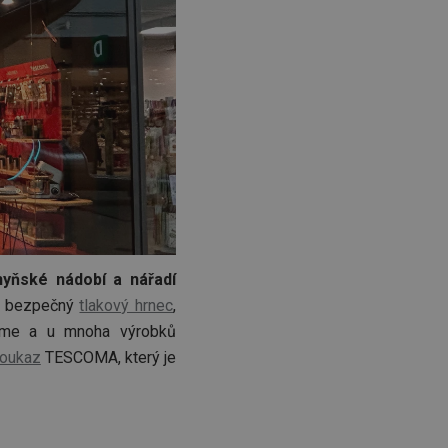
hyňské nádobí a nářadí
ý a bezpečný
tlakový hrnec
,
číme a u mnoha výrobků
poukaz
TESCOMA, který je