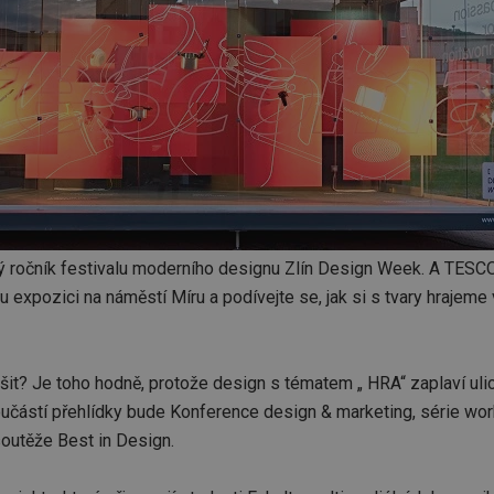
tý ročník festivalu moderního designu Zlín Design Week. A TESCO
 expozici na náměstí Míru a podívejte se, jak si s tvary hrajem
it? Je toho hodně, protože design s tématem „ HRA“ zaplaví ulice
oučástí přehlídky bude Konference design & marketing, série wo
outěže Best in Design.