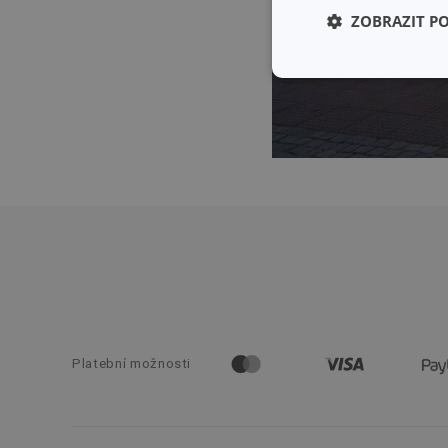
ZOBRAZIT P
Základní (fun
cookies
Základní (fun
Nezbytně nutné soubo
stránky nelze bez ne
Název
Platební možnosti
shopsys_abc
__cf_bm