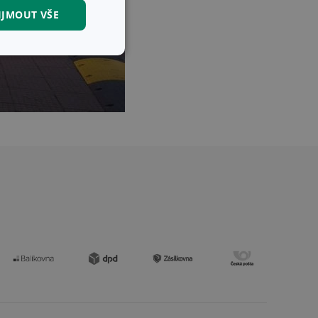
IJMOUT VŠE
kční soubory
kční soubory
 správa účtu. Webové
zi lidmi a roboty.
vat platné zprávy o