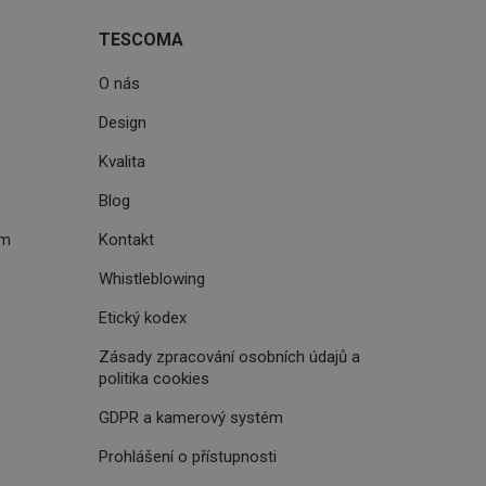
cript.com k
 cookie
TESCOMA
kie-Script.com
O nás
avu uživatelské
Design
zi lidmi a roboty.
vat platné zprávy o
Kvalita
Blog
uhlasu uživatele
ém
Kontakt
ke zlepšení
iřadí konkrétnímu
Whistleblowing
prohlížení.
Etický kodex
Zásady zpracování osobních údajů a
politika cookies
oho, jak uživatelé
GDPR a kamerový systém
e funkčnost
ovozu na několika
držovat výkon v
Prohlášení o přístupnosti