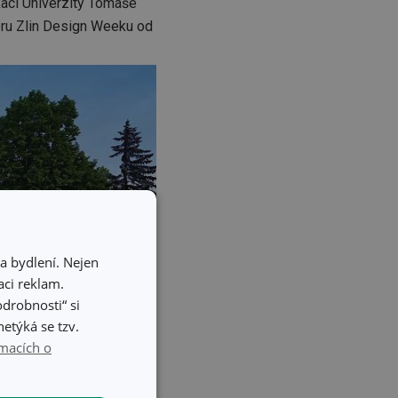
kací Univerzity Tomáše
éru Zlin Design Weeku od
a bydlení. Nejen
ci reklam.
odrobnosti“ si
etýká se tzv.
macích o