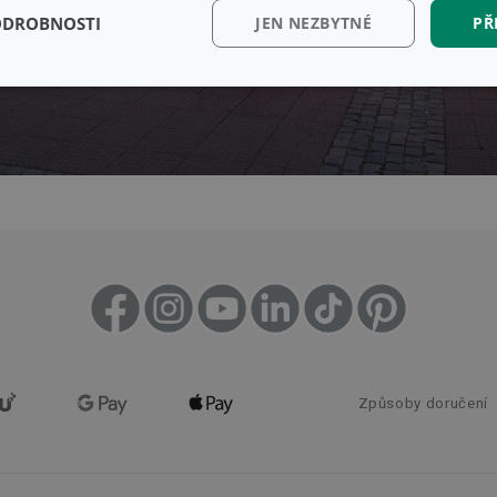
ODROBNOSTI
JEN NEZBYTNÉ
PŘ
kční)
Analytické a
Marketingové
Fun
preferenční cookies
cookies
kční) cookies
Analytické a preferenční cookies
Marketingové cookies
Fun
ry cookie umožňují základní funkce webových stránek, jako je přihlášení uživatele a
zbytně nutných souborů cookie správně používat.
Poskytovatel
/
Vyprší
Popis
Doména
Způsoby doručení
www.tescoma.cz
5 měsíců
4 týdny
29 minut
Tento soubor cookie se používá k rozlišení me
Cloudflare Inc.
59 sekund
To je pro web přínosné, aby bylo možné podá
.heureka.cz
používání jejich webových stránek.