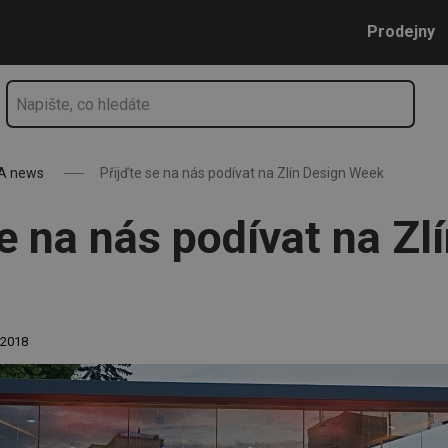
gn Week
Přejít na hlavní obsah
Přejít na vyhledávání
Přejít na navigaci
Prodejny
A news
Přijďte se na nás podívat na Zlín Design Week
se na nás podívat na Zl
. 2018