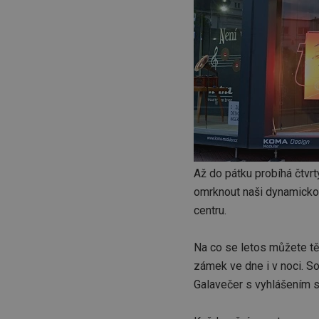
Až do pátku probíhá čtvr
omrknout naši dynamickou
centru.
Na co se letos můžete těš
zámek ve dne i v noci. S
Galavečer s vyhlášením s