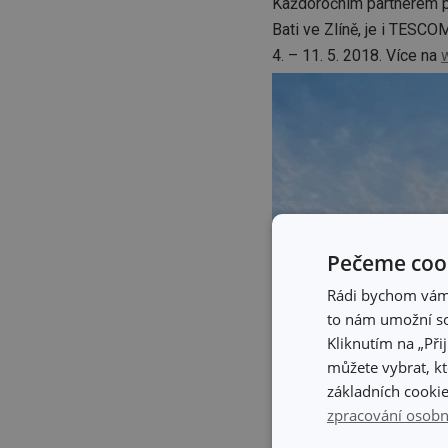
Každoročním partnerem pr
Bati ve Zlíně, je i TESC
4. – 11. 5. 2018. Více na
Pečeme cook
Rádi bychom vám u
to nám umožní so
Kliknutím na „Při
můžete vybrat, kt
základních cookie
zpracování osobn