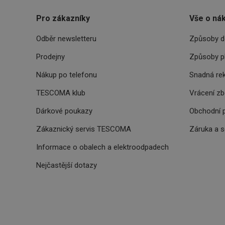
CookieScriptConse
Pro zákazníky
Vše o ná
Odběr newsletteru
Způsoby d
FPGSID
Prodejny
Způsoby p
__cf_bm
Nákup po telefonu
Snadná re
TESCOMA klub
Vrácení z
cjConsent
Dárkové poukazy
Obchodní 
__rtbh.lid
Zákaznický servis TESCOMA
Záruka a 
OAU
Informace o obalech a elektroodpadech
Nejčastější dotazy
__Secure-YNID
HAPLB8G