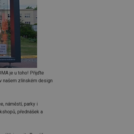
MA je u toho! Přijďte
e v našem zlínském design
, náměstí, parky i
rkshopů, přednášek a