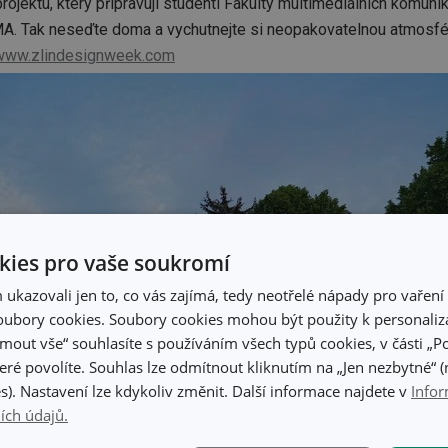
ojektu, který připravují studenti Fakulty multimediálních komuni
OMA. Tak neseďte doma a vychutnejte si neopakovatelnou atmosf
www.zlindesignweek.com
ies pro vaše soukromí
kazovali jen to, co vás zajímá, tedy neotřelé nápady pro vaření 
ubory cookies. Soubory cookies mohou být použity k personaliza
jmout vše“ souhlasíte s používáním všech typů cookies, v části „P
eré povolíte. Souhlas lze odmítnout kliknutím na „Jen nezbytné“ (n
s). Nastavení lze kdykoliv změnit. Další informace najdete v
Infor
ích údajů.