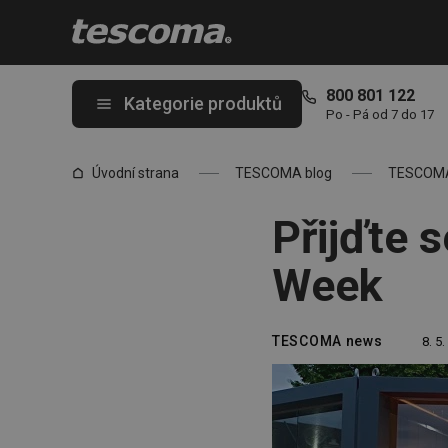
Nacházíte se na stránce Přijďte se na nás podívat na Zlín Desi
800 801 122
Kategorie produktů
Po - Pá od 7 do 17
Úvodní strana
TESCOMA blog
TESCOM
Přijďte 
Week
TESCOMA news
8. 5