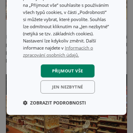
na „Přijmout vše“ souhlasíte s používáním
všech typů cookies, v části „Podrobnosti“
si můžete vybrat, které povolíte. Souhlas
lze odmítnout kliknutím na „Jen nezbytné“
(netýká se tzv. základních cookies).
Přijďte si dokoupit, co vám doma chybí, nebo si
Nastavení lze kdykoliv změnit. Další
prohlédnout některou z našich horkých novinek, například
informace najdete v
Informacích o
praktický
rýžovar
nebo
vakuovou svářečku
, která vám
zpracování osobních údajů.
pomůže při zpracování letní úrody.
PŘIJMOUT VŠE
JEN NEZBYTNÉ
ZOBRAZIT PODROBNOSTI
Základní
Analytické a
(funkční) cookies
preferenční
cookies