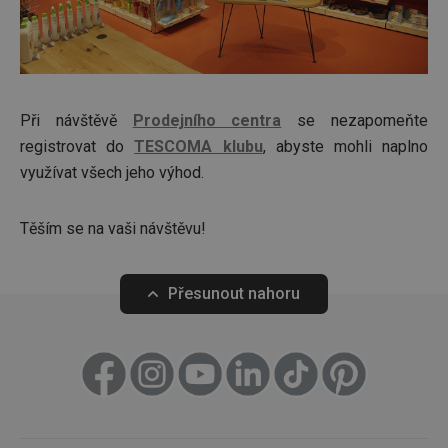
Marketingové
Funkční soubory
cookies
Při návštěvě
Prodejního centra
se nezapomeňte
registrovat do
TESCOMA klubu
, abyste mohli naplno
využívat všech jeho výhod.
Základní (funkční) cookies
Těším se na vaši návštěvu!
Analytické a preferenční cookies
Marketingové cookies
Funkční soubory
Přesunout nahoru
Nezbytně nutné soubory cookie umožňují základní
funkce webových stránek, jako je přihlášení
uživatele a správa účtu. Webové stránky nelze bez
nezbytně nutných souborů cookie správně používat.
Poskytovatel
/
Název
Vyprší
Popis
Doména
shopsys_abc
www.tescoma.cz
5 měsíců
4 týdny