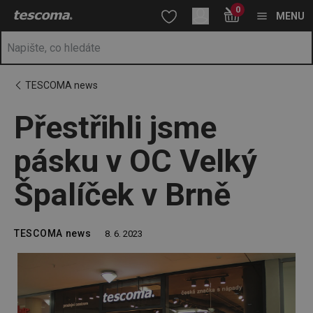
Nacházíte se na stránce Přestřihli jsme pásku v OC Velký Špalíč
0
Přejít na hlavní obsah
Přejít na vyhledávání
Přejít na navigaci
MENU
TESCOMA news
Přestřihli jsme
pásku v OC Velký
Špalíček v Brně
TESCOMA news
8. 6. 2023