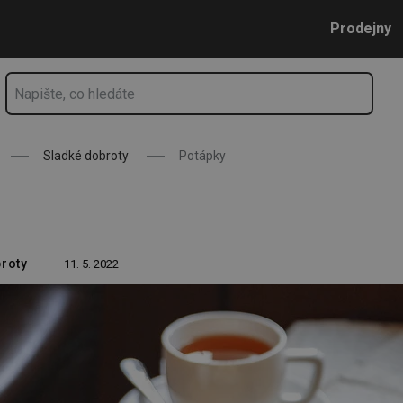
Přejít na hlavní obsah
Přejít na vyhledávání
Přejít na navigaci
Prodejny
Sladké dobroty
Potápky
roty
11. 5. 2022