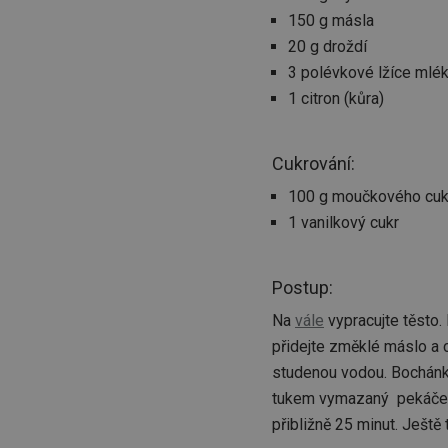
150 g másla
20 g droždí
3 polévkové lžíce mlé
1 citron (kůra)
Cukrování:
100 g moučkového cuk
1 vanilkový cukr
Postup:
Na
vále
vypracujte těsto.
přidejte změklé máslo a 
studenou vodou. Bochánky 
tukem vymazaný pekáček, 
přibližně 25 minut. Ješt