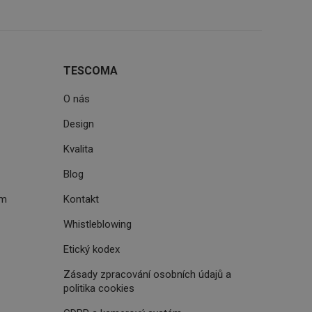
ke zlepšení
iřadí konkrétnímu
prohlížení.
TESCOMA
O nás
Design
oho, jak uživatelé
e funkčnost
ovozu na několika
Kvalita
držovat výkon v
Blog
štěvníkovi. Používá
 optimalizovala
ém
Kontakt
Whistleblowing
Etický kodex
i zařízení, která
oužívání a zlepšila
Zásady zpracování osobních údajů a
politika cookies