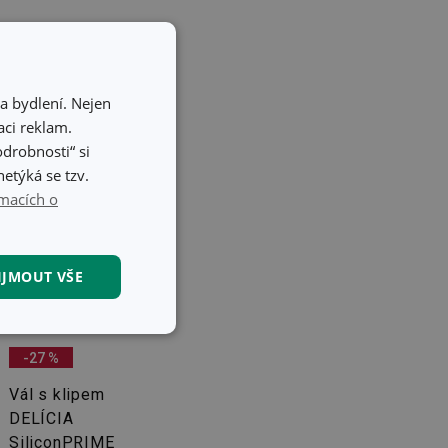
a bydlení. Nejen
ci reklam.
odrobnosti“ si
etýká se tzv.
macích o
IJMOUT VŠE
kční soubory
-27 %
Vál s klipem
DELÍCIA
SiliconPRIME