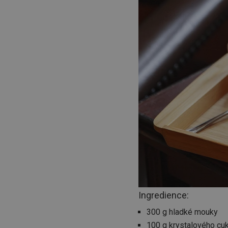
Ingredience:
300 g hladké mouky
100 g krystalového cu