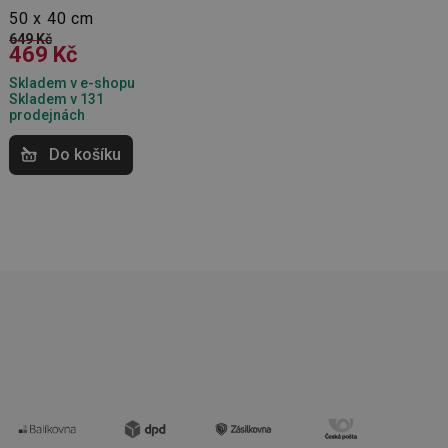
50 x 40 cm
649 Kč
kční soubory
469 Kč
 správa účtu. Webové
Skladem v e-shopu
Skladem v 131
prodejnách
Do košíku
zi lidmi a roboty.
vat platné zprávy o
cript.com k
 cookie
kie-Script.com
avu uživatelské
zi lidmi a roboty.
vat platné zprávy o
uhlasu uživatele