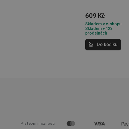
Základní (fun
609 Kč
Skladem v e-shopu
Nezbytně nutné soubo
Skladem v 123
stránky nelze bez ne
prodejnách
Název
Do košíku
shopsys_abc
__cf_bm
CookieScriptConse
FPGSID
__cf_bm
Platební možnosti
cjConsent