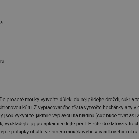
ka
ru
 Do proseté mouky vytvořte důlek, do něj přidejte droždí, cukr a 
citronovou kůru. Z vypracovaného těsta vytvořte bochánky a ty vl
jsou vykynuté, jakmile vyplavou na hladinu (což bude trvat asi 2 
vyskládejte jej potápkami a dejte péct. Pečte dozlatova v trou
ě teplé potápky obalte ve směsi moučkového a vanilkového cukru.