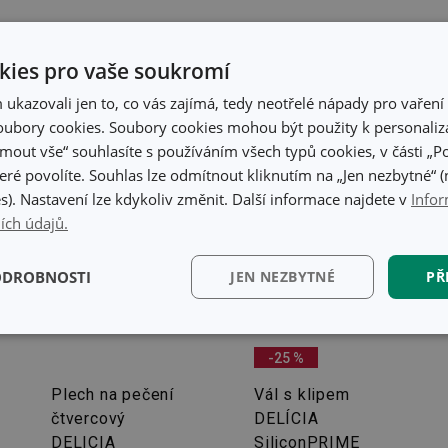
ies pro vaše soukromí
kazovali jen to, co vás zajímá, tedy neotřelé nápady pro vaření 
ubory cookies. Soubory cookies mohou být použity k personaliza
jmout vše“ souhlasíte s používáním všech typů cookies, v části „P
eré povolíte. Souhlas lze odmítnout kliknutím na „Jen nezbytné“ (n
s). Nastavení lze kdykoliv změnit. Další informace najdete v
Infor
ích údajů.
ODROBNOSTI
JEN NEZBYTNÉ
PŘ
kční)
Analytické a
Marketingové
Fun
preferenční cookies
cookies
-25 %
Plech na pečení
Vál s klipem
čtvercový
DELÍCIA
DELICIA
SiliconPRIME