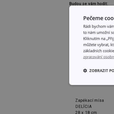
Budou se vám hodit:
Pečeme cook
Rádi bychom vám u
to nám umožní so
Kliknutím na „Při
můžete vybrat, kt
základních cookie
zpracování osobn
ZOBRAZIT P
Základní (fun
cookies
Zapékací mísa
DELÍCIA
28 x 18 cm