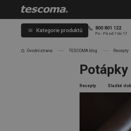
Nacházíte se na stránce Potápky
800 801 122
Kategorie produktů
Po - Pá od 7 do 17
Úvodní strana
TESCOMA blog
Recepty
Potápky
Recepty
Sladké dob