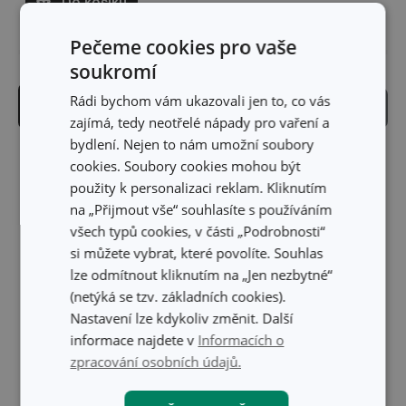
Do košíku
Pečeme cookies pro vaše
soukromí
Rádi bychom vám ukazovali jen to, co vás
Filtrace produktů
Řazení
zajímá, tedy neotřelé nápady pro vaření a
bydlení. Nejen to nám umožní soubory
cookies. Soubory cookies mohou být
použity k personalizaci reklam. Kliknutím
na „Přijmout vše“ souhlasíte s používáním
všech typů cookies, v části „Podrobnosti“
si můžete vybrat, které povolíte. Souhlas
lze odmítnout kliknutím na „Jen nezbytné“
(netýká se tzv. základních cookies).
Nastavení lze kdykoliv změnit. Další
informace najdete v
Informacích o
zpracování osobních údajů.