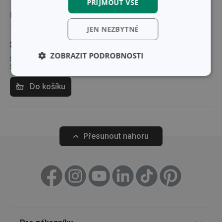
PŘIJMOUT VŠE
Konvice na čaj CREMA
1,4 l
JEN NEZBYTNÉ
849 Kč
ZOBRAZIT PODROBNOSTI
Skladem v e-shopu
Skladem v 126 prodejnách
Základní
Analytické a
(funkční) cookies
preferenční
Do košíku
cookies
Marketingové
Funkční soubory
Přesunout nahoru
cookies
Základní (funkční) cookies