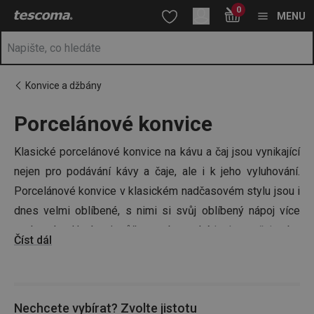
Nacházíte se na stránce Porcelánové konvice na čaj a kávu 🍵
0
Přejít na hlavní obsah
Přejít na vyhledávání
Přejít na navigaci
MENU
Konvice a džbány
Porcelánové konvice
Klasické porcelánové konvice na kávu a čaj jsou vynikající
nejen pro podávání kávy a čaje, ale i k jeho vyluhování.
Porcelánové konvice v klasickém nadčasovém stylu jsou i
dnes velmi oblíbené, s nimi si svůj oblíbený nápoj více
vychutnáte. U nás si můžete vybrat také
hrnky na čaj
nebo
Číst dál
šálky na kávu
, ať je váš set kompletní.
Nechcete vybírat? Zvolte jistotu