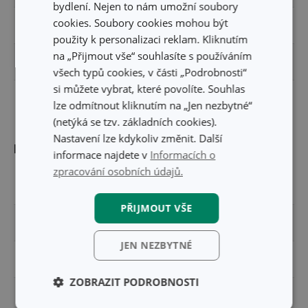
bydlení. Nejen to nám umožní soubory
cookies. Soubory cookies mohou být
ZAŘAZENÍ
poklice
použity k personalizaci reklam. Kliknutím
na „Přijmout vše“ souhlasíte s používáním
MYTÍ V MYČCE
Ano
všech typů cookies, v části „Podrobnosti“
si můžete vybrat, které povolíte. Souhlas
EAN
8595028421392
lze odmítnout kliknutím na „Jen nezbytné“
(netýká se tzv. základních cookies).
Nastavení lze kdykoliv změnit. Další
Balení
informace najdete v
Informacích o
zpracování osobních údajů.
ŠÍŘKA (CM)
15.200
PŘIJMOUT VŠE
VÝŠKA (CM)
5.800
JEN NEZBYTNÉ
DÉLKA (CM)
15.200
ZOBRAZIT PODROBNOSTI
VÁHA VČETNĚ OBALU (KG)
0.287