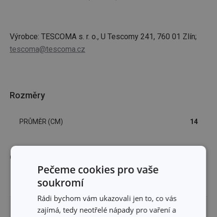
Výrobce: TESCOMA s. r. o., U Tescomy 241, 760 01 Zlín;
tescoma@tescoma.cz
Rozměry
PRŮMĚR (CM)
14
Ostatní parametry
Pečeme cookies pro vaše
soukromí
MATERIÁL
nerez ocel, sklo
Rádi bychom vám ukazovali jen to, co vás
zajímá, tedy neotřelé nápady pro vaření a
TYP
poklice