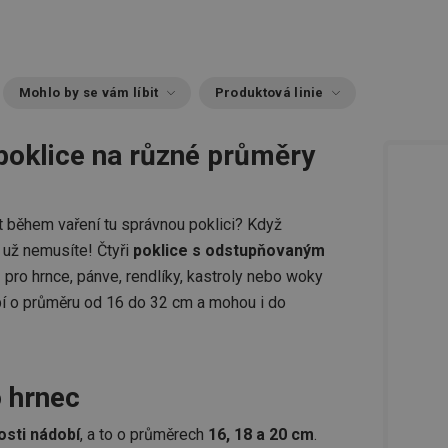
Mohlo by se vám líbit
Produktová linie
 poklice na různé průměry
t během vaření tu správnou poklici? Když
už nemusíte! Čtyři
poklice s odstupňovaným
m
pro hrnce, pánve, rendlíky, kastroly nebo woky
bí o průměru od 16 do 32 cm a mohou i do
 hrnec
osti nádobí
, a to o průměrech
16, 18 a 20 cm
.