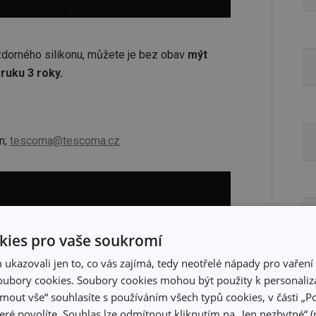
dorného silikonu, můžete je bez obav
mýt
ruku 3 roky.
n;
tescoma@tescoma.cz
ies pro vaše soukromí
kazovali jen to, co vás zajímá, tedy neotřelé nápady pro vaření 
ubory cookies. Soubory cookies mohou být použity k personaliza
jmout vše“ souhlasíte s používáním všech typů cookies, v části „P
eré povolíte. Souhlas lze odmítnout kliknutím na „Jen nezbytné“ (n