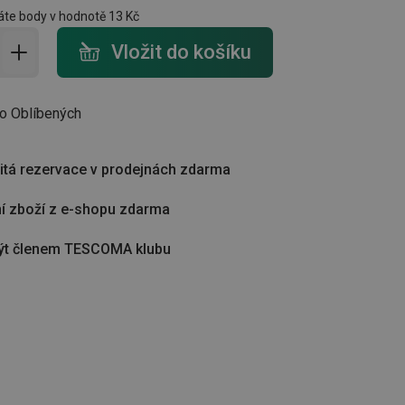
te body v hodnotě
13 Kč
do košíku - počet
Vložit do košíku
do Oblíbených
tá rezervace v prodejnách zdarma
í zboží z e-shopu zdarma
ýt členem TESCOMA klubu