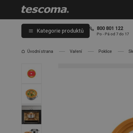
Nacházíte se na stránce Poklice UNICOVER ø 16, 18, 20 cm
800 801 122
Kategorie produktů
Po - Pá od 7 do 17
Úvodní strana
Vaření
Poklice
Sk