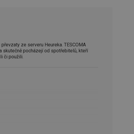
zi lidmi a roboty.
vat platné zprávy o
cript.com k
 cookie
kie-Script.com
 převzaty ze serveru Heureka. TESCOMA
avu uživatelské
a skutečně pocházejí od spotřebitelů, kteří
i či použili.
zi lidmi a roboty.
vat platné zprávy o
uhlasu uživatele
ke zlepšení
iřadí konkrétnímu
prohlížení.