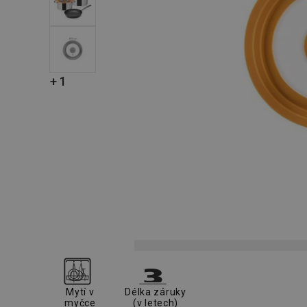
+ 1
Mytí v
Délka záruky
myčce
(v letech)