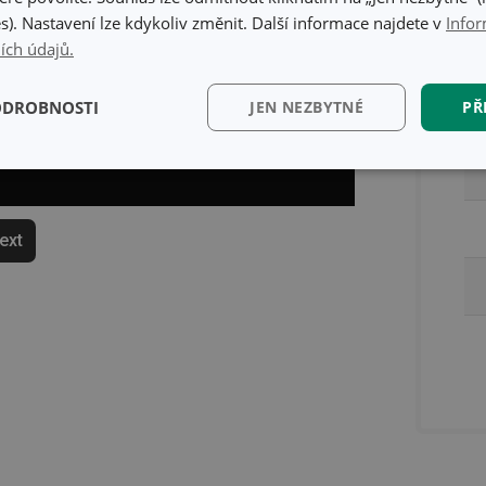
s). Nastavení lze kdykoliv změnit. Další informace najdete v
Infor
ích údajů.
Ba
ODROBNOSTI
JEN NEZBYTNÉ
PŘ
kční)
Analytické a
Marketingové
Fun
preferenční cookies
cookies
text
kční) cookies
Analytické a preferenční cookies
Marketingové cookies
Fun
ry cookie umožňují základní funkce webových stránek, jako je přihlášení uživatele a
zbytně nutných souborů cookie správně používat.
Poskytovatel
/
Vyprší
Popis
Doména
www.tescoma.cz
5 měsíců