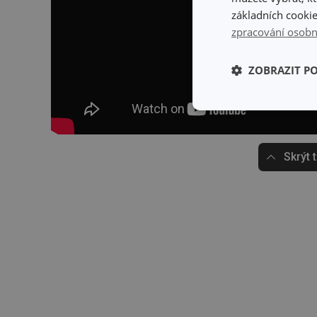
základních cookie
zpracování osobn
ZOBRAZIT P
Základní (fun
cookies
Skrýt 
Základní (fun
Nezbytně nutné soubo
stránky nelze bez ne
Název
shopsys_abc