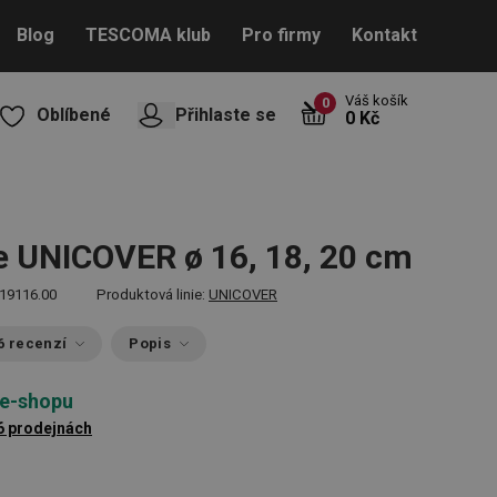
Blog
TESCOMA klub
Pro firmy
Kontakt
Váš košík
0
Oblíbené
Přihlaste se
0 Kč
e UNICOVER ø 16, 18, 20 cm
19116.00
Produktová linie:
UNICOVER
6 recenzí
Popis
 e-shopu
6 prodejnách