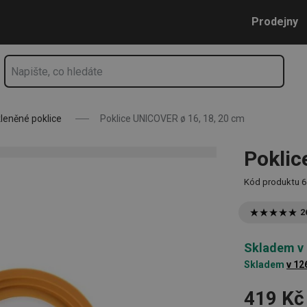
Přejít na hlavní obsah
Přejít na vyhledávání
Přejít na navigaci
Prodejny
leněné poklice
Poklice UNICOVER ø 16, 18, 20 cm
Poklic
Kód produktu
6
2
Skladem v
Skladem
v 12
419 Kč