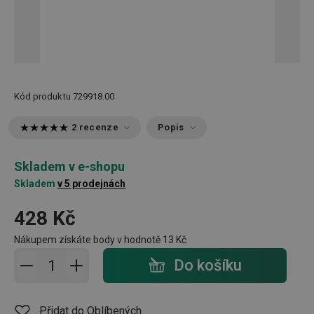
Kód produktu
729918.00
2 recenze
Popis
Skladem v e-shopu
Skladem
v 5 prodejnách
428 Kč
Nákupem získáte body v hodnotě
13 Kč
Přidat do košíku - počet
Do košíku
Přidat do Oblíbených