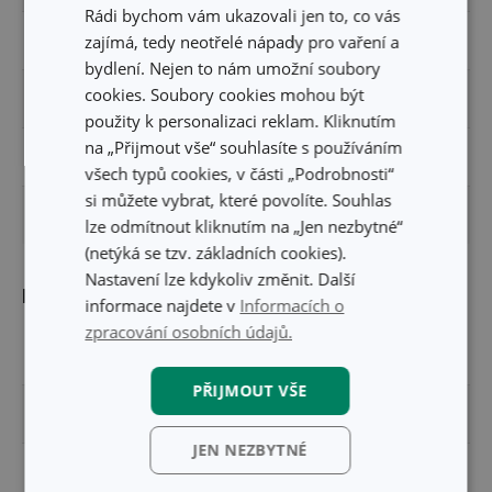
Rádi bychom vám ukazovali jen to, co vás
zajímá, tedy neotřelé nápady pro vaření a
UPŘESNĚNÍ
s cezením
bydlení. Nejen to nám umožní soubory
cookies. Soubory cookies mohou být
ZAŘAZENÍ
poklice
použity k personalizaci reklam. Kliknutím
na „Přijmout vše“ souhlasíte s používáním
MYTÍ V MYČCE
Ano
všech typů cookies, v části „Podrobnosti“
si můžete vybrat, které povolíte. Souhlas
EAN
8595028431728
lze odmítnout kliknutím na „Jen nezbytné“
(netýká se tzv. základních cookies).
Nastavení lze kdykoliv změnit. Další
Balení
informace najdete v
Informacích o
zpracování osobních údajů.
ŠÍŘKA (CM)
19.200
PŘIJMOUT VŠE
VÝŠKA (CM)
8.500
JEN NEZBYTNÉ
DÉLKA (CM)
19.200