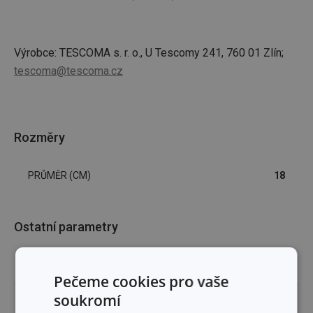
Výrobce: TESCOMA s. r. o., U Tescomy 241, 760 01 Zlín;
tescoma@tescoma.cz
Rozměry
PRŮMĚR (CM)
18
Ostatní parametry
MATERIÁL
plast, nerez ocel, sklo
Pečeme cookies pro vaše
soukromí
TYP
poklice