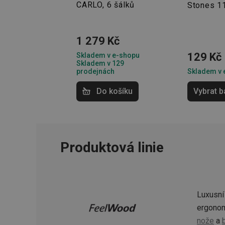
HAPLB8G
CARLO, 6 šálků
Stones 1
1 279 Kč
INGRESSCOOKIE
129 Kč
Skladem v e-shopu
Skladem v 129
prodejnách
Skladem v 
clientToken
Do košíku
Vybrat b
udid
Produktová linie
Název
Název
Název
cto_bundle
vivdocref
FPLC
cjevent_sc
Luxusní
cto_bundle
viewer_token
cjUser
ergonom
nože
a
cje