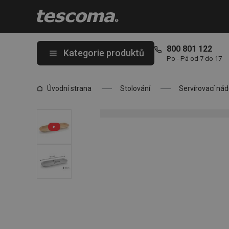
Nacházíte se na stránce Podnos FEELWOOD 37 x 12 cm, oválný
800 801 122
Kategorie produktů
Po - Pá od 7 do 17
Úvodní strana
Stolování
Servírovací nád