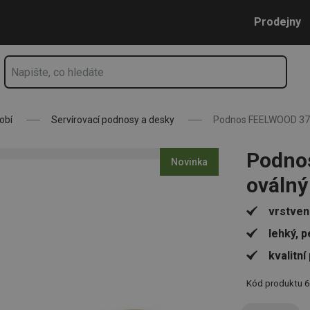
Přejít na hlavní obsah
Přejít na vyhledávání
Přejít na navigaci
Prodejny
obí
Servírovací podnosy a desky
Podnos FEELWOOD 37 
Podno
Novinka
oválný
vrstven
lehký, 
kvalitn
Kód produktu
6