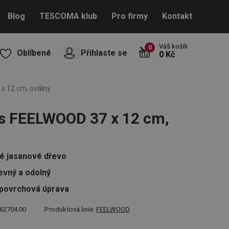
Blog
TESCOMA klub
Pro firmy
Kontakt
Váš košík
0
Oblíbené
Přihlaste se
0 Kč
x 12 cm, oválný
s FEELWOOD 37 x 12 cm,
é jasanové dřevo
pevný a odolný
í povrchová úprava
62704.00
Produktová linie:
FEELWOOD