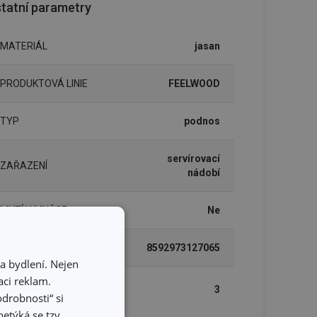
tatní parametry
MATERIÁL
jasan
PRODUKTOVÁ LINIE
FEELWOOD
TYP
podnos
servírovací
ZAŘAZENÍ
nádobí
MYTÍ V MYČCE
Ne
EAN
8592973127065
a bydlení. Nejen
ci reklam.
DÉLKA ZÁRUKY (V
3
LETECH)
odrobnosti“ si
etýká se tzv.