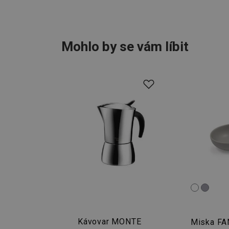
__cf_bm
Mohlo by se vám líbit
CookieScriptConse
FPGSID
__cf_bm
cjConsent
__rtbh.lid
OAU
__Secure-YNID
Kávovar MONTE
Miska F