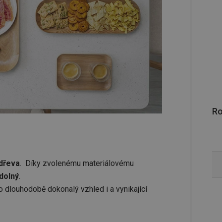
R
dřeva
. Díky zvolenému materiálovému
dolný
.
o dlouhodobě dokonalý vzhled i a vynikající