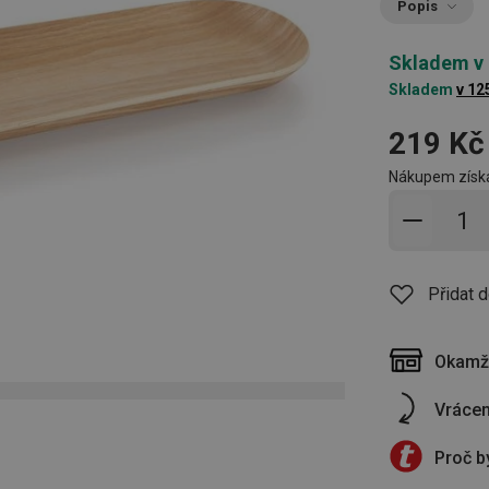
Popis
Skladem v
Skladem
v 12
219 Kč
Nákupem získá
Přidat 
Přidat 
Okamži
Vrácen
Proč b