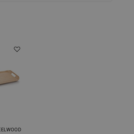
zi lidmi a roboty.
vat platné zprávy o
cript.com k
 cookie
kie-Script.com
avu uživatelské
zi lidmi a roboty.
vat platné zprávy o
uhlasu uživatele
ke zlepšení
iřadí konkrétnímu
prohlížení.
EELWOOD