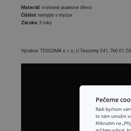
Materiál:
vrstvené jasanové dřevo
Čištění:
nemyjte v myčce
Záruka:
3 roky
Výrobce: TESCOMA s. r. o., U Tescomy 241, 760 01 Zlí
Pečeme cook
Rádi bychom vám u
to nám umožní so
Kliknutím na „Při
můžete vybrat, kt