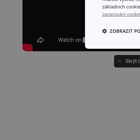
základních cookie
zpracování osobn
ZOBRAZIT P
Základní (fun
cookies
Skrýt 
Základní (fun
Nezbytně nutné soubo
stránky nelze bez ne
Název
shopsys_abc