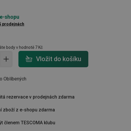
 e-shopu
5 prodejnách
te body v hodnotě
7 Kč
do košíku - počet
Vložit do košíku
do Oblíbených
tá rezervace v prodejnách zdarma
í zboží z e-shopu zdarma
ýt členem TESCOMA klubu