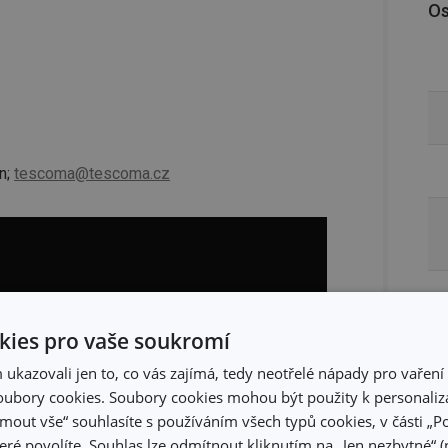
Os
n;
tescoma@tescoma.cz
ies pro vaše soukromí
kazovali jen to, co vás zajímá, tedy neotřelé nápady pro vaření 
ubory cookies. Soubory cookies mohou být použity k personaliza
jmout vše“ souhlasíte s používáním všech typů cookies, v části „P
eré povolíte. Souhlas lze odmítnout kliknutím na „Jen nezbytné“ (n