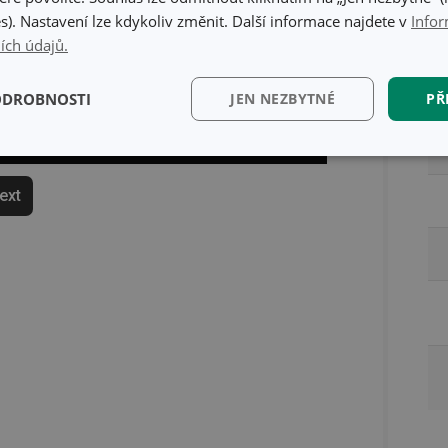
s). Nastavení lze kdykoliv změnit. Další informace najdete v
Infor
Ba
ích údajů.
ODROBNOSTI
JEN NEZBYTNÉ
PŘ
kční)
Analytické a
Marketingové
Fun
preferenční cookies
cookies
text
kční) cookies
Analytické a preferenční cookies
Marketingové cookies
Fun
ry cookie umožňují základní funkce webových stránek, jako je přihlášení uživatele a
zbytně nutných souborů cookie správně používat.
Poskytovatel
/
Vyprší
Popis
Doména
www.tescoma.cz
5 měsíců