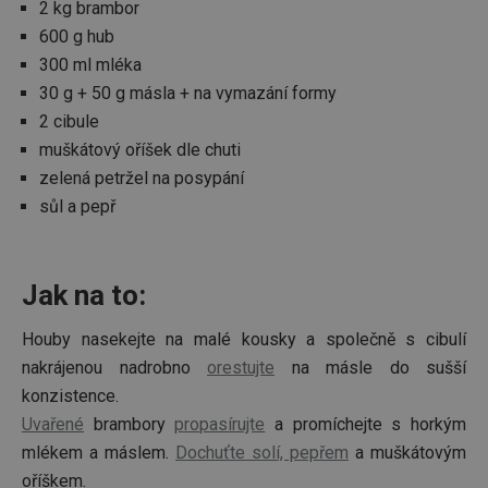
2 kg brambor
600 g hub
300 ml mléka
30 g + 50 g másla + na vymazání formy
2 cibule
muškátový oříšek dle chuti
zelená petržel na posypání
sůl a pepř
Jak na to:
Houby nasekejte na malé kousky a společně s cibulí
nakrájenou nadrobno
orestujte
na másle do sušší
konzistence.
Uvařené
brambory
propasírujte
a promíchejte s horkým
mlékem a máslem.
Dochuťte solí, pepřem
a muškátovým
oříškem.