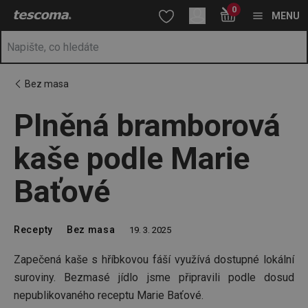
Nacházíte se na stránce Plněná bramborová kaše podle Marie B
0
Přejít na hlavní obsah
Přejít na vyhledávání
Přejít na navigaci
MENU
Bez masa
Plněná bramborová
kaše podle Marie
Baťové
Recepty
Bez masa
19. 3. 2025
Zapečená kaše s hříbkovou fáší využívá dostupné lokální
suroviny. Bezmasé jídlo jsme připravili podle dosud
nepublikovaného receptu Marie Baťové.