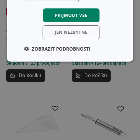
-25 %
PŘIJMOUT VŠE
Zapékací mísa
Pasírovač GrandCHEF
obdélníková GUSTO
JEN NEZBYTNÉ
40 x 26 cm
999 Kč
749 Kč
1 389 Kč
ZOBRAZIT PODROBNOSTI
Skladem v e-shopu
Skladem v e-shopu
Základní
Analytické a
Skladem v 127 prodejnách
Skladem v 124 prodejnách
(funkční) cookies
preferenční
cookies
Do košíku
Do košíku
Marketingové
Funkční soubory
cookies