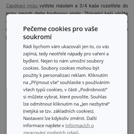
Zapékací mísu
vytřete máslem a 3/4 kaše rozetřete do
mísy, navrch dejte houbovou směs. Zbývající kaši vložte
do
zdobicího sáčku
a naneste ve tvaru mřížky. Zapečte do
Pečeme cookies pro vaše
momentu zezlátnutí. Na závěr posypejte sekanou
soukromí
petrželkou.
Rádi bychom vám ukazovali jen to, co vás
zajímá, tedy neotřelé nápady pro vaření a
Bude se vám hodit:
bydlení. Nejen to nám umožní soubory
cookies. Soubory cookies mohou být
použity k personalizaci reklam. Kliknutím
na „Přijmout vše“ souhlasíte s používáním
všech typů cookies, v části „Podrobnosti“
si můžete vybrat, které povolíte. Souhlas
lze odmítnout kliknutím na „Jen nezbytné“
(netýká se tzv. základních cookies).
Nastavení lze kdykoliv změnit. Další
informace najdete v
Informacích o
zpracování osobních údajů.