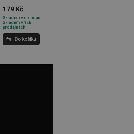
zi lidmi a roboty.
vat platné zprávy o
179 Kč
Skladem v e-shopu
cript.com k
 cookie
Skladem v 126
kie-Script.com
prodejnách
Do košíku
avu uživatelské
zi lidmi a roboty.
vat platné zprávy o
uhlasu uživatele
ke zlepšení
iřadí konkrétnímu
prohlížení.
oho, jak uživatelé
e funkčnost
ovozu na několika