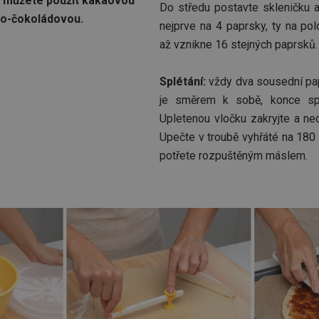
ě můžete použít kakaovou
Do středu postavte skleničku 
vo-čokoládovou.
nejprve na 4 paprsky, ty na pol
až vznikne 16 stejných paprsků.
Splétání:
vždy dva sousední pa
je směrem k sobě, konce spoj
Upletenou vločku zakryjte a ne
Upečte v troubě vyhřáté na 180
potřete rozpuštěným máslem.