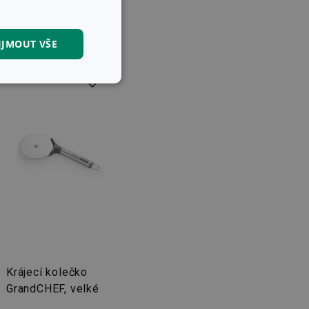
IJMOUT VŠE
kční soubory
kční soubory
 správa účtu. Webové
Krájecí kolečko
GrandCHEF, velké