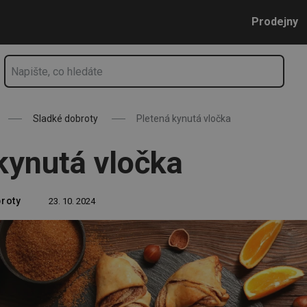
Přejít na hlavní obsah
Přejít na vyhledávání
Přejít na navigaci
Prodejny
Sladké dobroty
Pletená kynutá vločka
kynutá vločka
roty
23. 10. 2024