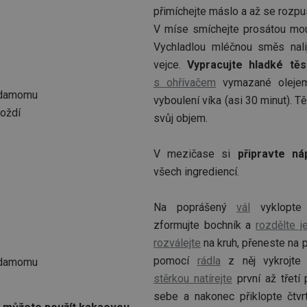
přimíchejte máslo a až se rozpu
V míse smíchejte prosátou mou
Vychladlou mléčnou směs nali
vejce.
Vypracujte hladké těs
s ohřívačem
vymazané olejem
ardamomu
vyboulení víka (asi 30 minut). 
oždí
svůj objem.
V mezičase si
připravte ná
všech ingrediencí.
Na poprášený
vál
vyklopte 
zformujte bochník a
rozdělte je
rozválejte
na kruh, přeneste na 
pomocí
rádla
z něj vykrojte 
ardamomu
stěrkou natírejte
první až třetí 
sebe a nakonec přiklopte čtvr