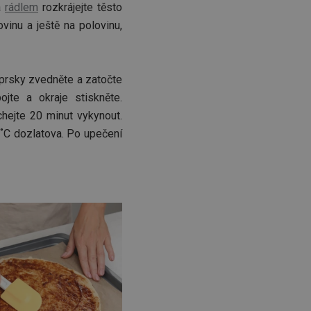
a
rádlem
rozkrájejte těsto
ovinu a ještě na polovinu,
prsky zvedněte a zatočte
te a okraje stiskněte.
chejte 20 minut vykynout.
 ˚C dozlatova. Po upečení