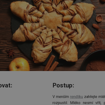
ovat:
Postup:
V menším
rendlíku
zahřejte mlék
rozpustil. Mléko nesmí vřít, 