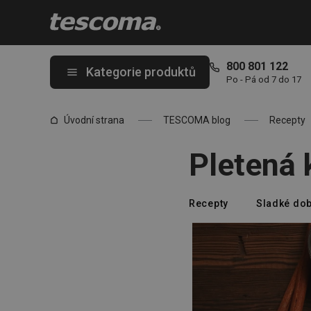
Nacházíte se na stránce Pletená kynutá vločka
800 801 122
Kategorie produktů
Po - Pá od 7 do 17
Úvodní strana
TESCOMA blog
Recepty
Pletená 
Recepty
Sladké dob