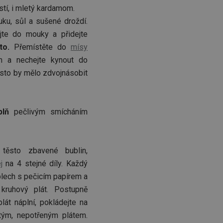
stí, i mletý kardamom.
ku, sůl a sušené droždí.
jte do mouky a přidejte
to.
Přemístěte do
mísy
 a nechejte kynout do
Těsto by mělo zdvojnásobit
plň
pečlivým smícháním
těsto zbavené bublin,
j
na 4 stejné díly. Každý
plech s pečicím papírem a
kruhový plát. Postupně
plát náplní, pokládejte na
tým, nepotřeným plátem.