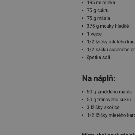
185 ml mléka
75 g cukru
75 g másla
375 g mouky hladké
1 vejce
1/2 lžičky mletého k
1/2 sáčku sušeného dr
špetka soli
Na náplň:
50 g změklého másla
50 g třtinového cukru
3 lžičky skořice
1/2 lžičky mletého k