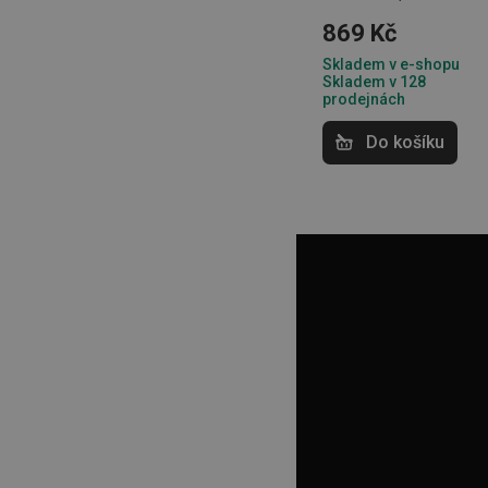
__cf_bm
869 Kč
Skladem v e-shopu
CookieScriptConse
Skladem v 128
prodejnách
Do košíku
FPGSID
__cf_bm
cjConsent
__rtbh.lid
OAU
__Secure-YNID
HAPLB8G