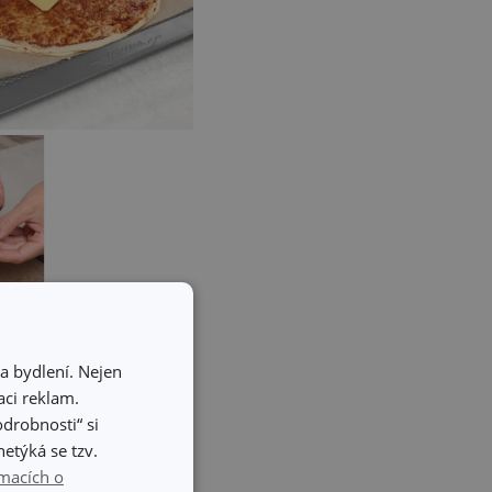
a bydlení. Nejen
ci reklam.
odrobnosti“ si
etýká se tzv.
macích o