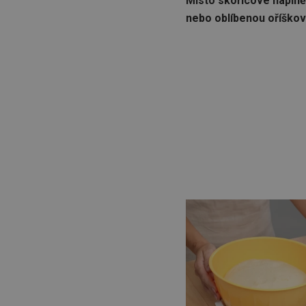
Místo skořicové nápln
nebo oblíbenou oříško