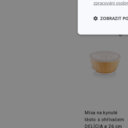
zpracování osobn
ZOBRAZIT P
Základní (fun
cookies
Základní (fun
Nezbytně nutné soubo
stránky nelze bez ne
Název
Mísa na kynuté
shopsys_abc
těsto s ohřívačem
DELÍCIA ø 26 cm