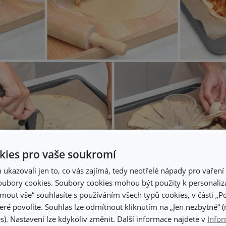
ies pro vaše soukromí
kazovali jen to, co vás zajímá, tedy neotřelé nápady pro vaření 
ubory cookies. Soubory cookies mohou být použity k personaliza
jmout vše“ souhlasíte s používáním všech typů cookies, v části „P
eré povolíte. Souhlas lze odmítnout kliknutím na „Jen nezbytné“ (n
s). Nastavení lze kdykoliv změnit. Další informace najdete v
Infor
S přípravou vám pomůžou: