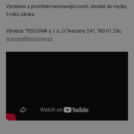
Vyrobeno z prvotřídní nerezavějící oceli, vhodné do myčky.
5 roků záruka.
Výrobce: TESCOMA s. r. o., U Tescomy 241, 760 01 Zlín;
tescoma@tescoma.cz