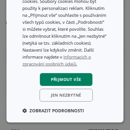
cookies. Soubory cookies mohou být
PRŮMĚR (CM)
12.5
použity k personalizaci reklam. Kliknutím
na „Přijmout vše“ souhlasíte s používáním
všech typů cookies, v části „Podrobnosti“
Ostatní parametry
si můžete vybrat, které povolíte. Souhlas
lze odmítnout kliknutím na „Jen nezbytné“
MATERIÁL
nerez ocel
(netýká se tzv. základních cookies).
Nastavení lze kdykoliv změnit. Další
PRODUKTOVÁ LINIE
PRESIDENT
informace najdete v
Informacích o
zpracování osobních údajů.
TYP
pěnovačka
PŘIJMOUT VŠE
ZAŘAZENÍ
nářadí na vaření
JEN NEZBYTNÉ
BARVA
nerez
ZOBRAZIT PODROBNOSTI
MYTÍ V MYČCE
Ano
Základní
Analytické a
(funkční) cookies
preferenční