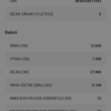
EAN
8595028472943
cookies
DÉLKA ZÁRUKY (V LETECH)
5
Marketingové
Funkční soubory
cookies
Balení
ŠÍŘKA (CM)
12.500
VÝŠKA (CM)
7.300
Základní (funkční) cookies
Analytické a preferenční cookies
DÉLKA (CM)
37.800
Marketingové cookies
Funkční soubory
Nezbytně nutné soubory cookie umožňují základní
VÁHA VČETNĚ OBALU (KG)
0.140
funkce webových stránek, jako je přihlášení
uživatele a správa účtu. Webové stránky nelze bez
nezbytně nutných souborů cookie správně používat.
INNER BOX PRO B2B ODBĚRATELE (KS)
12
Poskytovatel
/
Název
Vyprší
Popis
Doména