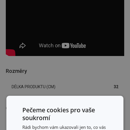
Rozměry
DÉLKA PRODUKTU (CM)
32
Ostatní parametry
Pečeme cookies pro vaše
soukromí
MATERIÁL
nylon
Rádi bychom vám ukazovali jen to, co vás