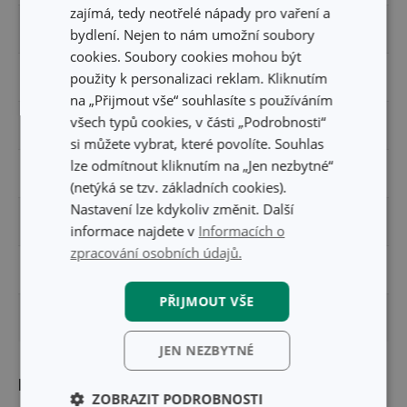
zajímá, tedy neotřelé nápady pro vaření a
PRODUKTOVÁ LINIE
SPACE TONE
bydlení. Nejen to nám umožní soubory
cookies. Soubory cookies mohou být
použity k personalizaci reklam. Kliknutím
TYP
pěnovačka
na „Přijmout vše“ souhlasíte s používáním
všech typů cookies, v části „Podrobnosti“
ZAŘAZENÍ
nářadí na vaření
si můžete vybrat, které povolíte. Souhlas
lze odmítnout kliknutím na „Jen nezbytné“
BARVA
červená
(netýká se tzv. základních cookies).
Nastavení lze kdykoliv změnit. Další
MYTÍ V MYČCE
Ano
informace najdete v
Informacích o
zpracování osobních údajů.
EAN
8595028459487
PŘIJMOUT VŠE
DÉLKA ZÁRUKY (V LETECH)
3
JEN NEZBYTNÉ
Balení
ZOBRAZIT PODROBNOSTI