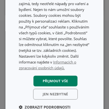
zajímá, tedy neotřelé nápady pro vaření a
bydlení. Nejen to nám umožní soubory
© Seznam.cz a.s. a ostatní
Pigeon
|
cookies. Soubory cookies mohou být
použity k personalizaci reklam. Kliknutím
na „Přijmout vše“ souhlasíte s používáním
všech typů cookies, v části „Podrobnosti“
si můžete vybrat, které povolíte. Souhlas
lze odmítnout kliknutím na „Jen nezbytné“
(netýká se tzv. základních cookies).
Nastavení lze kdykoliv změnit. Další
informace najdete v
Informacích o
zpracování osobních údajů.
PŘIJMOUT VŠE
JEN NEZBYTNÉ
ZOBRAZIT PODROBNOSTI