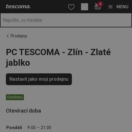
Nacházíte se na stránce PC TESCOMA - Zlín - Zlaté jablko
0
Přejít na hlavní obsah
Přejít na vyhledávání
Přejít na navigaci
MENU
Prodejny
PC TESCOMA - Zlín - Zlaté
jablko
Nastavit jako moji prodejnu
Otevřeno
Otevírací doba
Pondělí
9:00 – 21:00