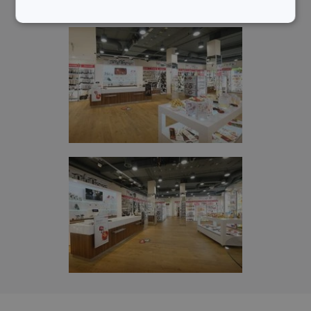
Základní
Analytické a
(funkční) cookies
preferenční
cookies
Marketingové
Funkční soubory
cookies
Základní (funkční) cookies
Analytické a preferenční cookies
Marketingové cookies
Funkční soubory
Nezbytně nutné soubory cookie umožňují základní
funkce webových stránek, jako je přihlášení
uživatele a správa účtu. Webové stránky nelze bez
nezbytně nutných souborů cookie správně používat.