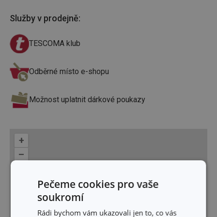
Služby v prodejně
:
TESCOMA klub
Odběrné místo e-shopu
Možnost uplatnit dárkové poukazy
+
–
Pečeme cookies pro vaše
soukromí
Rádi bychom vám ukazovali jen to, co vás