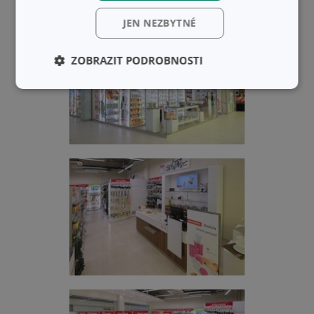
JEN NEZBYTNÉ
ZOBRAZIT PODROBNOSTI
Základní
Analytické a
(funkční) cookies
preferenční
cookies
Marketingové
Funkční soubory
cookies
Základní (funkční) cookies
Analytické a preferenční cookies