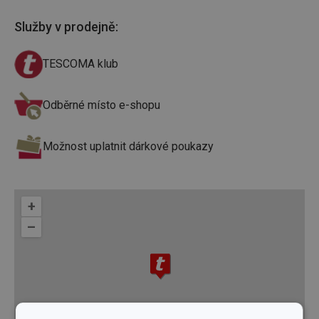
Služby v prodejně
:
TESCOMA klub
Odběrné místo e-shopu
Možnost uplatnit dárkové poukazy
+
–