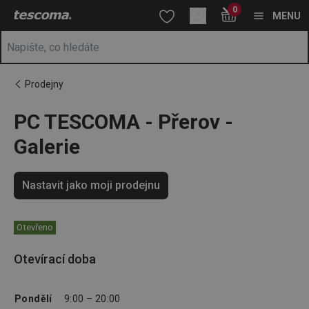
Nacházíte se na stránce PC TESCOMA - Přerov - Galerie
0
Přejít na hlavní obsah
Přejít na vyhledávání
Přejít na navigaci
MENU
Prodejny
PC TESCOMA - Přerov -
Galerie
Nastavit jako moji prodejnu
Otevřeno
Otevírací doba
Pondělí
9:00 – 20:00