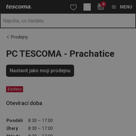
Nacházíte se na stránce PC TESCOMA - Prachatice
0
Přejít na hlavní obsah
Přejít na vyhledávání
Přejít na navigaci
MENU
Prodejny
PC TESCOMA - Prachatice
Nastavit jako moji prodejnu
Zavřeno
Otevírací doba
Pondělí
8:30 – 17:00
Úterý
8:30 – 17:00