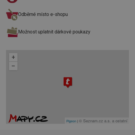
Odběrné místo e-shopu
Možnost uplatnit dárkové poukazy
+
–
© Seznam.cz a.s. a ostatní
Pigeon
|