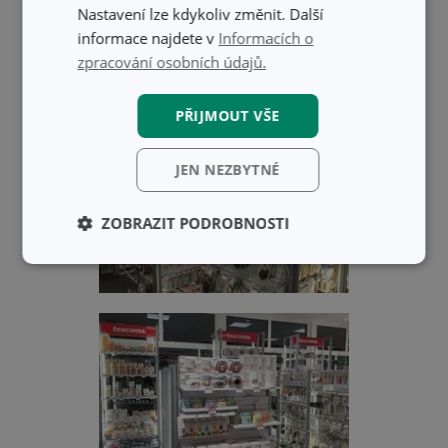
Nastavení lze kdykoliv změnit. Další
informace najdete v
Informacích o
zpracování osobních údajů.
PŘIJMOUT VŠE
JEN NEZBYTNÉ
ZOBRAZIT PODROBNOSTI
Základní
Analytické a
(funkční) cookies
preferenční
cookies
Marketingové
Funkční soubory
cookies