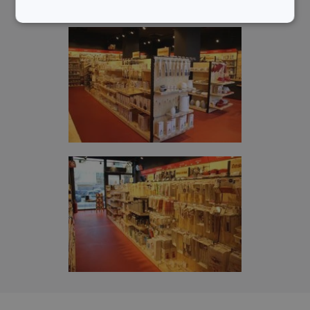
Základní
Analytické a
(funkční) cookies
preferenční
cookies
Marketingové
Funkční soubory
cookies
Základní (funkční) cookies
Analytické a preferenční cookies
Marketingové cookies
Funkční soubory
Nezbytně nutné soubory cookie umožňují základní
funkce webových stránek, jako je přihlášení
uživatele a správa účtu. Webové stránky nelze bez
nezbytně nutných souborů cookie správně používat.