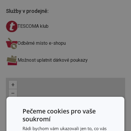
Služby v prodejně
:
TESCOMA klub
Odběrné místo e-shopu
Možnost uplatnit dárkové poukazy
+
–
Pečeme cookies pro vaše
soukromí
Rádi bychom vám ukazovali jen to, co vás