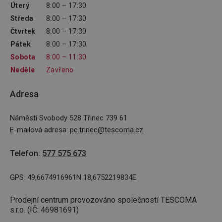
Úterý
8:00 – 17:30
Středa
8:00 – 17:30
Čtvrtek
8:00 – 17:30
Pátek
8:00 – 17:30
Sobota
8:00 – 11:30
Neděle
Zavřeno
Adresa
Náměstí Svobody 528 Třinec 739 61
E-mailová adresa
:
pc.trinec@tescoma.cz
Telefon
:
577 575 673
GPS: 49,6674916961N 18,6752219834E
Prodejní centrum provozováno společností TESCOMA
s.r.o. (IČ: 46981691)