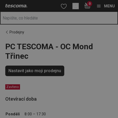
Nacházíte se na stránce PC TESCOMA - OC Mond Třinec
0
Přejít na hlavní obsah
Přejít na vyhledávání
Přejít na navigaci
MENU
Prodejny
PC TESCOMA - OC Mond
Třinec
Nastavit jako moji prodejnu
Zavřeno
Otevírací doba
Pondělí
8:00 – 17:30