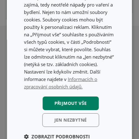
zajímá, tedy neotřelé nápady pro vaření a
bydlení. Nejen to nám umožní soubory
© Seznam.cz a.s. a ostatní
Pigeon
|
cookies. Soubory cookies mohou být
použity k personalizaci reklam. Kliknutím
na „Přijmout vše“ souhlasíte s používáním
všech typů cookies, v části „Podrobnosti“
si můžete vybrat, které povolíte. Souhlas
lze odmítnout kliknutím na „Jen nezbytné“
(netýká se tzv. základních cookies).
Nastavení lze kdykoliv změnit. Další
informace najdete v
Informacích o
zpracování osobních údajů.
PŘIJMOUT VŠE
JEN NEZBYTNÉ
ZOBRAZIT PODROBNOSTI