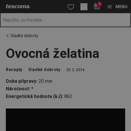
Nacházíte se na stránce Ovocná želatina
0
Přejít na hlavní obsah
Přejít na vyhledávání
Přejít na navigaci
MENU
Sladké dobroty
Ovocná želatina
Recepty
Sladké dobroty
23. 2. 2014
Doba přípravy:
20 min
Náročnost:
*
Energetická hodnota (kJ):
862