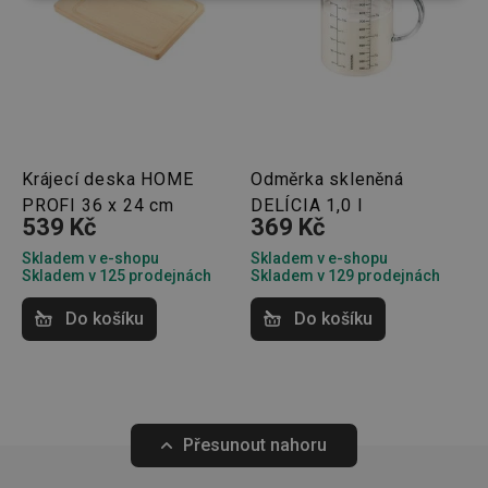
(funkční) cookies
preferenční
cookies
Marketingové
Funkční soubory
cookies
Krájecí deska HOME
Odměrka skleněná
PROFI 36 x 24 cm
DELÍCIA 1,0 l
539 Kč
369 Kč
Skladem v e-shopu
Skladem v e-shopu
Skladem v 125 prodejnách
Skladem v 129 prodejnách
Základní (funkční) cookies
Do košíku
Do košíku
Analytické a preferenční cookies
Marketingové cookies
Funkční soubory
Nezbytně nutné soubory cookie umožňují základní
funkce webových stránek, jako je přihlášení
uživatele a správa účtu. Webové stránky nelze bez
nezbytně nutných souborů cookie správně používat.
Přesunout nahoru
Poskytovatel
/
Název
Vyprší
Popis