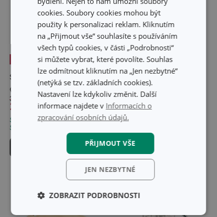
bydlení. Nejen to nám umožní soubory
cookies. Soubory cookies mohou být
použity k personalizaci reklam. Kliknutím
na „Přijmout vše“ souhlasíte s používáním
všech typů cookies, v části „Podrobnosti“
si můžete vybrat, které povolíte. Souhlas
-27 %
lze odmítnout kliknutím na „Jen nezbytné“
Skleněná mísa GIRO
Forma bochníková
(netýká se tzv. základních cookies).
ø 24 cm
DELÍCIA SiliconPRIME
Nastavení lze kdykoliv změnit. Další
369 Kč
269 Kč
449 Kč
informace najdete v
Informacích o
zpracování osobních údajů.
Skladem v e-shopu
Skladem v e-shopu
Skladem v 121 prodejnách
Skladem v 128 prodejnách
PŘIJMOUT VŠE
Do košíku
Do košíku
JEN NEZBYTNÉ
ZOBRAZIT PODROBNOSTI
Základní
Analytické a