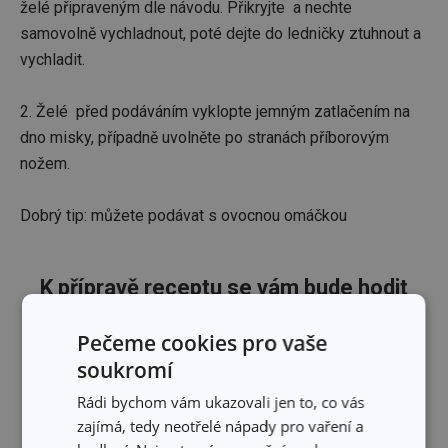
želé připraveným dle návodu. Přikryjte a nechte
samovolně vychladnout, poté dejte do ledničky ztuhnout a
vychladit.
2. Želé před podáváním vyklopte jemným zatlačením na
dno misky, případně uvolněte po stranách příborovým
nožem.
Dobrý tip: můžete podávat s ovocnou omáčkou
K přípravě receptu se vám bude hodit
Pečeme cookies pro vaše
soukromí
Rádi bychom vám ukazovali jen to, co vás
zajímá, tedy neotřelé nápady pro vaření a