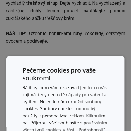
vychladlý
třešňový sirup
. Dejte vychladit. Na vychlazený a
částečně ztuhlý lemon posset nastříkejte pomocí
cukrářského sáčku třešňový krém.
NÁŠ TIP:
Ozdobte hoblinkami ruby čokolády, čerstvým
ovocem a podávejte.
S přípravou vám pomůžou:
Pečeme cookies pro vaše
soukromí
Rádi bychom vám ukazovali jen to, co vás
zajímá, tedy neotřelé nápady pro vaření a
bydlení. Nejen to nám umožní soubory
cookies. Soubory cookies mohou být
použity k personalizaci reklam. Kliknutím
na „Přijmout vše“ souhlasíte s používáním
všech typů cookies, v části „Podrobnosti“