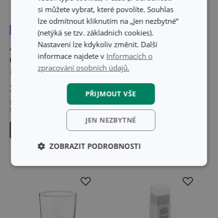
si můžete vybrat, které povolíte. Souhlas
lze odmítnout kliknutím na „Jen nezbytné“
Doprava zdarma
(netýká se tzv. základních cookies).
Nastavení lze kdykoliv změnit. Další
Akumulátorový tyčový
Odšťavňovač VITAMINO,
informace najdete v
Informacích o
mixér GrandCHEF,
se zásobníkem
zpracování osobních údajů.
s příslušenstvím
3 699 Kč
179 Kč
PŘIJMOUT VŠE
Skladem v e-shopu
Skladem v e-shopu
Skladem v 125 prodejnách
Skladem v 130 prodejnách
JEN NEZBYTNÉ
Do košíku
Do košíku
ZOBRAZIT PODROBNOSTI
Základní
Analytické a
(funkční) cookies
preferenční
cookies