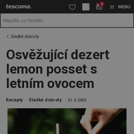
Nacházíte se na stránce Osvěžující dezert lemon posset s letn
0
Přejít na hlavní obsah
Přejít na vyhledávání
Přejít na navigaci
MENU
Sladké dobroty
Osvěžující dezert
lemon posset s
letním ovocem
Recepty
Sladké dobroty
31. 5. 2025