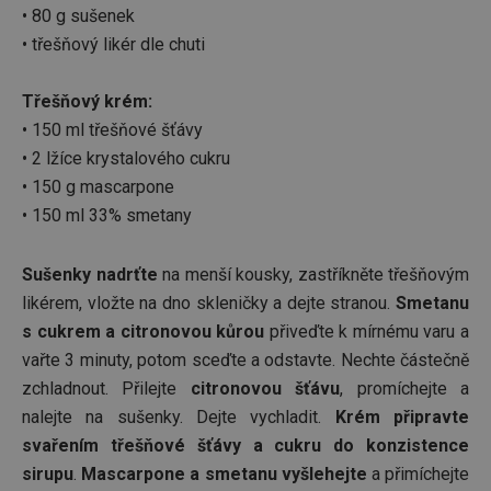
• 80 g sušenek
• třešňový likér dle chuti
Třešňový krém:
• 150 ml třešňové šťávy
• 2 lžíce krystalového cukru
• 150 g mascarpone
• 150 ml 33% smetany
Sušenky nadrťte
na menší kousky, zastříkněte třešňovým
likérem, vložte na dno skleničky a dejte stranou.
Smetanu
s cukrem a citronovou kůrou
přiveďte k mírnému varu a
vařte 3 minuty, potom sceďte a odstavte. Nechte částečně
zchladnout. Přilejte
citronovou šťávu
, promíchejte a
nalejte na sušenky. Dejte vychladit.
Krém připravte
svařením třešňové šťávy a cukru do konzistence
sirupu
.
Mascarpone a smetanu vyšlehejte
a přimíchejte