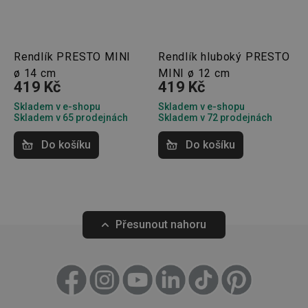
Marketingové
Funkční soubory
Rendlík PRESTO MINI
Rendlík hluboký PRESTO
cookies
ø 14 cm
MINI ø 12 cm
419 Kč
419 Kč
Skladem v e-shopu
Skladem v e-shopu
Skladem v 65 prodejnách
Skladem v 72 prodejnách
Do košíku
Do košíku
Základní (funkční) cookies
Analytické a preferenční cookies
Marketingové cookies
Funkční soubory
Nezbytně nutné soubory cookie umožňují základní
Přesunout nahoru
funkce webových stránek, jako je přihlášení
uživatele a správa účtu. Webové stránky nelze bez
nezbytně nutných souborů cookie správně používat.
Poskytovatel
/
Název
Vyprší
Popis
Doména
shopsys_abc
www.tescoma.cz
5 měsíců