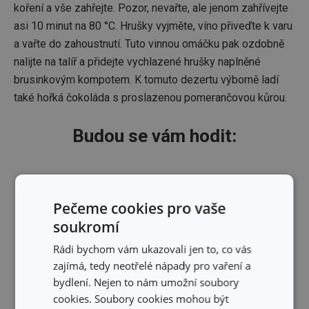
koření a vše zahřejte. Pozor, nevařte, ale jenom zahřívejte
asi 10 minut na 80 °C. Hrušky vyjměte, víno přiveďte k varu
a vařte do zahoustnutí. Tuto vinnou omáčku pak ozdobně
nalijte na talíř a přidejte vychlazené hrušky naplněné
brusinkovým kompotem. K tomuto dezertu výborně ladí
také hořká čokoláda s proslazenou pomerančovou kůrou.
Budou se vám hodit:
Pečeme cookies pro vaše
soukromí
Rádi bychom vám ukazovali jen to, co vás
zajímá, tedy neotřelé nápady pro vaření a
bydlení. Nejen to nám umožní soubory
cookies. Soubory cookies mohou být