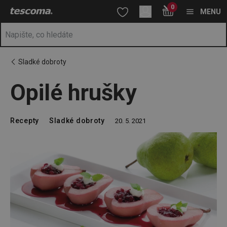
Nacházíte se na stránce Opilé hrušky
0
Přejít na hlavní obsah
Přejít na vyhledávání
Přejít na navigaci
MENU
Sladké dobroty
Opilé hrušky
Recepty
Sladké dobroty
20. 5. 2021