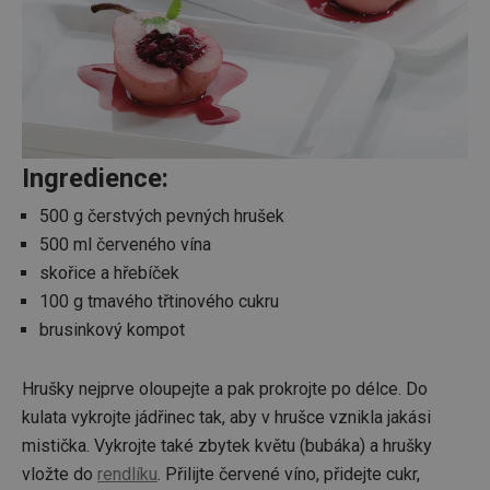
Ingredience:
500 g čerstvých pevných hrušek
500 ml červeného vína
skořice a hřebíček
100 g tmavého třtinového cukru
brusinkový kompot
Hrušky nejprve oloupejte a pak prokrojte po délce. Do
kulata vykrojte jádřinec tak, aby v hrušce vznikla jakási
mistička. Vykrojte také zbytek květu (bubáka) a hrušky
vložte do
rendlíku
. Přilijte červené víno, přidejte cukr,