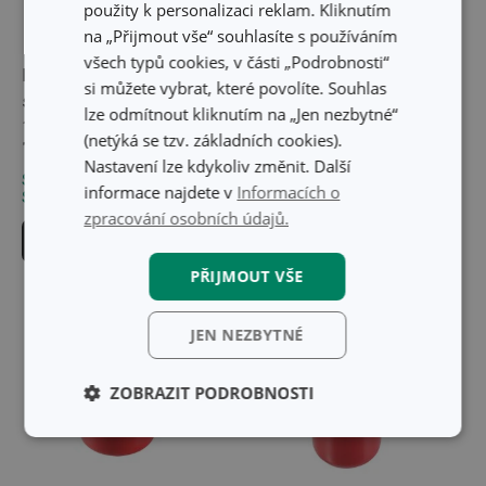
použity k personalizaci reklam. Kliknutím
na „Přijmout vše“ souhlasíte s používáním
všech typů cookies, v části „Podrobnosti“
Rendlík PRESIDENT
Rendlík GrandCHEF
si můžete vybrat, které povolíte. Souhlas
s cedicí poklicí ø 16 cm,
ø 16 cm, 1,25 l
lze odmítnout kliknutím na „Jen nezbytné“
1,5 l
(netýká se tzv. základních cookies).
1 329 Kč
649 Kč
Nastavení lze kdykoliv změnit. Další
Skladem v e-shopu
Skladem v e-shopu
informace najdete v
Informacích o
Skladem v 128 prodejnách
Skladem v 115 prodejnách
zpracování osobních údajů.
Do košíku
Do košíku
PŘIJMOUT VŠE
JEN NEZBYTNÉ
ZOBRAZIT PODROBNOSTI
Základní
Analytické a
(funkční) cookies
preferenční
cookies