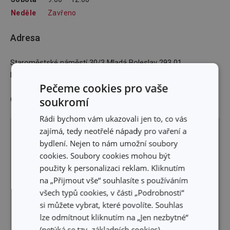
Neděle
Zavřeno
Adresa
Staroměstské náměstí 30/3 Mladá Boleslav 293 01
E-mailová adresa
:
elektro.erik@seznam.cz
Pečeme cookies pro vaše
GPS: 50,41081N 14,90347E
soukromí
Rádi bychom vám ukazovali jen to, co vás
+
zajímá, tedy neotřelé nápady pro vaření a
bydlení. Nejen to nám umožní soubory
–
cookies. Soubory cookies mohou být
použity k personalizaci reklam. Kliknutím
na „Přijmout vše“ souhlasíte s používáním
všech typů cookies, v části „Podrobnosti“
si můžete vybrat, které povolíte. Souhlas
lze odmítnout kliknutím na „Jen nezbytné“
(netýká se tzv. základních cookies).