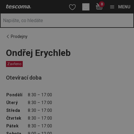
Nacházíte se na stránce Ondřej Erychleb
0
Přejít na hlavní obsah
Přejít na vyhledávání
Přejít na navigaci
MENU
Prodejny
Ondřej Erychleb
Zavřeno
Otevírací doba
Pondělí
8:30 – 17:00
Úterý
8:30 – 17:00
Středa
8:30 – 17:00
Čtvrtek
8:30 – 17:00
Pátek
8:30 – 17:00
Sobota
9:00 – 12:00