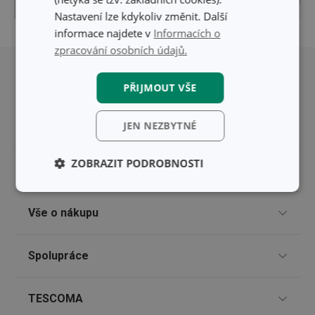
© Seznam.cz a.s. a ostatní
Pigeon
|
Nastavení lze kdykoliv změnit. Další
informace najdete v
Informacích o
Přesunout nahoru
zpracování osobních údajů.
PŘIJMOUT VŠE
JEN NEZBYTNÉ
ZOBRAZIT PODROBNOSTI
Pro zákazníky
Základní
Analytické a
Odběr newsletteru
(funkční) cookies
preferenční
Vše o nákupu
cookies
Prodejny
Způsoby doručení
Spolupráce
Nákup po telefonu
Marketingové
Funkční soubory
Způsoby platby
cookies
TESCOMA klub
Pro firmy
TESCOMA
Snadná reklamace