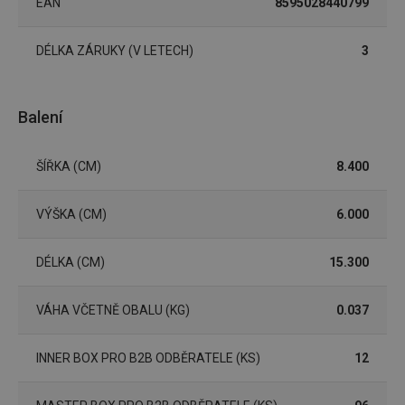
EAN
8595028440799
cookies
DÉLKA ZÁRUKY (V LETECH)
3
Marketingové
Funkční soubory
cookies
Balení
ŠÍŘKA (CM)
8.400
VÝŠKA (CM)
6.000
Základní (funkční) cookies
Analytické a preferenční cookies
DÉLKA (CM)
15.300
Marketingové cookies
Funkční soubory
Nezbytně nutné soubory cookie umožňují základní
VÁHA VČETNĚ OBALU (KG)
0.037
funkce webových stránek, jako je přihlášení
uživatele a správa účtu. Webové stránky nelze bez
nezbytně nutných souborů cookie správně používat.
INNER BOX PRO B2B ODBĚRATELE (KS)
12
Poskytovatel
/
Název
Vyprší
Popis
Doména