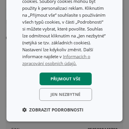
cookies. Soubory cookies mohou být
OBJEM (L)
0.06
použity k personalizaci reklam. Kliknutím
na „Přijmout vše“ souhlasíte s používáním
VÝŠKA PRODUKTU (CM)
7
všech typů cookies, v části „Podrobnosti“
si můžete vybrat, které povolíte. Souhlas
lze odmítnout kliknutím na „Jen nezbytné“
Ostatní parametry
(netýká se tzv. základních cookies).
Nastavení lze kdykoliv změnit. Další
MATERIÁL
plast
informace najdete v
Informacích o
zpracování osobních údajů.
PRODUKTOVÁ LINIE
PRESTO
PŘIJMOUT VŠE
TYP
odměrka
JEN NEZBYTNÉ
ZAŘAZENÍ
pomůcky do kuchyně
ZOBRAZIT PODROBNOSTI
MYTÍ V MYČCE
Ano
Základní
Analytické a
(funkční) cookies
preferenční