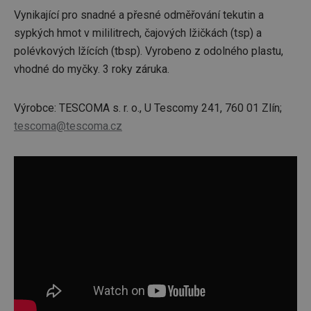
Vynikající pro snadné a přesné odměřování tekutin a
sypkých hmot v mililitrech, čajových lžičkách (tsp) a
polévkových lžících (tbsp). Vyrobeno z odolného plastu,
vhodné do myčky. 3 roky záruka.
Výrobce: TESCOMA s. r. o., U Tescomy 241, 760 01 Zlín;
tescoma@tescoma.cz