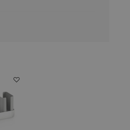
oho, jak uživatelé
e funkčnost
ovozu na několika
držovat výkon v
štěvníkovi. Používá
 optimalizovala
i zařízení, která
oužívání a zlepšila
rencí výkonnosti a
ormací o chování
jejich prohlížení
jichž cílem je
analytických údajů
tránky.
ormací o chování
ížeče webových
jichž cílem je
aného obsahu nebo
osobní údaje.