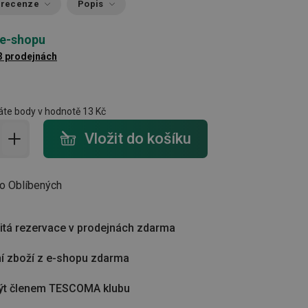
 recenze
Popis
 e-shopu
3 prodejnách
te body v hodnotě
13 Kč
do košíku - počet
Vložit do košíku
do Oblíbených
tá rezervace v prodejnách zdarma
í zboží z e-shopu zdarma
ýt členem TESCOMA klubu