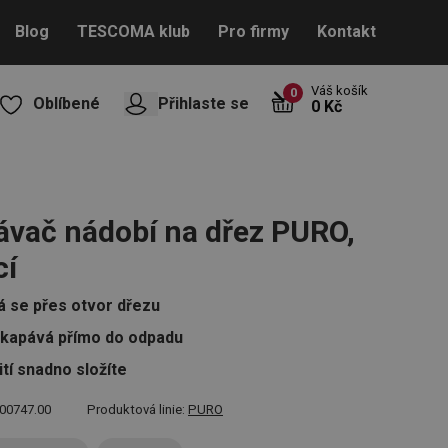
Blog
TESCOMA klub
Pro firmy
Kontakt
Váš košík
0
Oblíbené
Přihlaste se
0 Kč
vač nádobí na dřez PURO,
cí
á se přes otvor dřezu
kapává přímo do odpadu
tí snadno složíte
00747.00
Produktová linie:
PURO