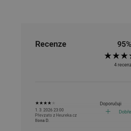
__cf_bm
CookieScriptConse
Recenze
95
FPGSID
__cf_bm
4 recen
cjConsent
__rtbh.lid
Doporučuji
OAU
1. 3. 2026 23:00
Dobře
Převzato z Heureka.cz
__Secure-YNID
Ilona D.