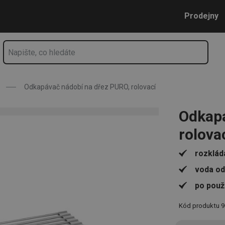
cí
Přejít na hlavní obsah
Přejít na vyhledávání
Přejít na navigaci
Prodejny
Odkapávač nádobí na dřez PURO, rolovací
Odkapá
rolova
rozklád
voda od
po použi
Kód produktu
9