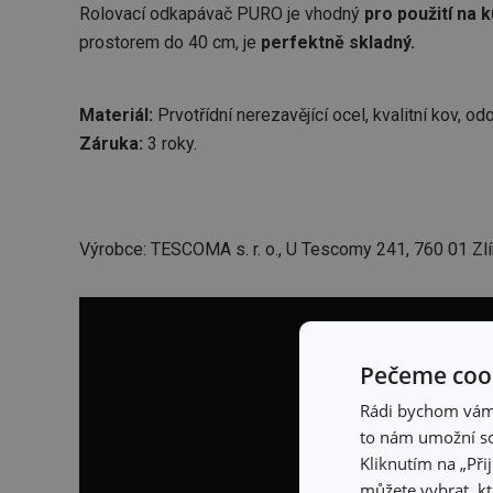
Rolovací odkapávač PURO je vhodný
pro použití na 
prostorem do 40 cm, je
perfektně skladný.
Materiál:
Prvotřídní nerezavějící ocel, kvalitní kov, odo
Záruka:
3 roky.
Výrobce: TESCOMA s. r. o., U Tescomy 241, 760 01 Zlí
Pečeme cook
Rádi bychom vám u
to nám umožní so
Kliknutím na „Při
můžete vybrat, kt