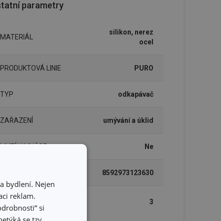
tatní parametry
silikon, nerez
MATERIÁL
ocel
PRODUKTOVÁ LINIE
PURO
TYP
odkapávač
ZAŘAZENÍ
umývání a úklid
MYTÍ V MYČCE
Ne
EAN
8592973123630
a bydlení. Nejen
ci reklam.
DÉLKA ZÁRUKY (V
3
LETECH)
odrobnosti“ si
etýká se tzv.