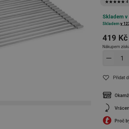
4
Skladem v
Skladem
v 12
419 Kč
Nákupem získá
Přidat 
Přidat 
Okamži
Vrácen
Proč b