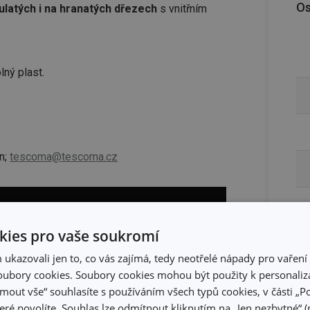
Os
kulatých i na hranatých dřezech
s vnitřním
lný plast.
n;
tescoma@tescoma.cz
ies pro vaše soukromí
kazovali jen to, co vás zajímá, tedy neotřelé nápady pro vaření 
ubory cookies. Soubory cookies mohou být použity k personaliza
jmout vše“ souhlasíte s používáním všech typů cookies, v části „P
eré povolíte. Souhlas lze odmítnout kliknutím na „Jen nezbytné“ (n