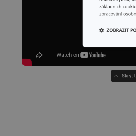
základních cookie
zpracování osobn
ZOBRAZIT P
Základní (fun
cookies
Skrýt 
Základní (fun
Nezbytně nutné soubo
stránky nelze bez ne
Název
shopsys_abc