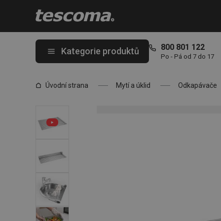
Nacházíte se na stránce Odkapávač nádobí na dřez PURO, rolova
800 801 122
Kategorie produktů
Po - Pá od 7 do 17
Úvodní strana
Mytí a úklid
Odkapávače