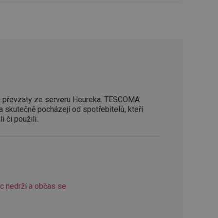
zi lidmi a roboty.
vat platné zprávy o
cript.com k
 cookie
kie-Script.com
avu uživatelské
 převzaty ze serveru Heureka. TESCOMA
zi lidmi a roboty.
a skutečně pocházejí od spotřebitelů, kteří
vat platné zprávy o
i či použili.
uhlasu uživatele
ke zlepšení
iřadí konkrétnímu
prohlížení.
c nedrží a občas se