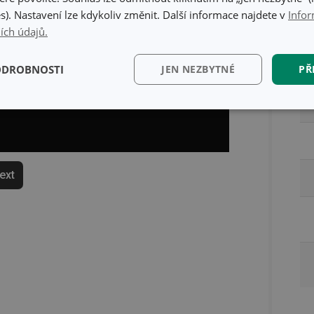
s). Nastavení lze kdykoliv změnit. Další informace najdete v
Infor
Ba
ích údajů.
ODROBNOSTI
JEN NEZBYTNÉ
PŘ
kční)
Analytické a
Marketingové
Fun
preferenční cookies
cookies
text
kční) cookies
Analytické a preferenční cookies
Marketingové cookies
Fun
ry cookie umožňují základní funkce webových stránek, jako je přihlášení uživatele a
zbytně nutných souborů cookie správně používat.
Poskytovatel
/
Vyprší
Popis
Doména
www.tescoma.cz
5 měsíců