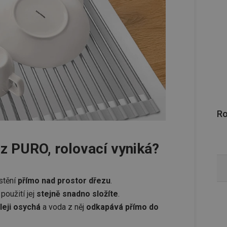
R
z PURO, rolovací vyniká?
stění
přímo nad prostor dřezu
.
použití jej
stejně snadno složíte
.
leji osychá
a voda z něj
odkapává přímo do