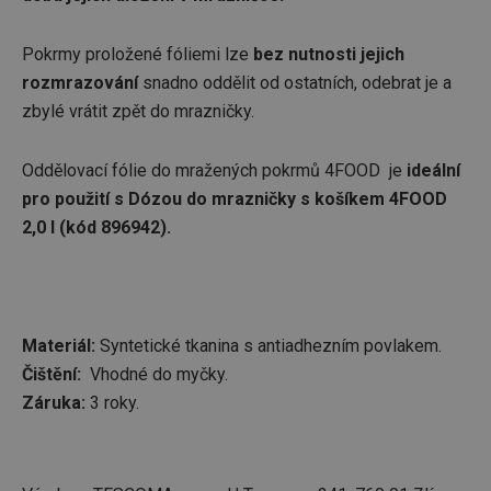
Pokrmy proložené fóliemi lze
bez nutnosti jejich
rozmrazování
snadno oddělit od ostatních, odebrat je a
zbylé vrátit zpět do mrazničky.
Oddělovací fólie do mražených pokrmů 4FOOD je
ideální
pro použití s Dózou do mrazničky s košíkem 4FOOD
2,0 l (kód 896942).
Materiál:
Syntetické tkanina s antiadhezním povlakem.
Čištění:
Vhodné do myčky.
Záruka:
3 roky.