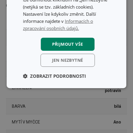
Ostatní parametry
(netýká se tzv. základních cookies).
Nastavení lze kdykoliv změnit. Další
informace najdete v
Informacích o
MATERIÁL
syntetická tkanina
zpracování osobních údajů.
PRODUKTOVÁ LINIE
4FOOD
PŘIJMOUT VŠE
TYP
potravinová fólie
JEN NEZBYTNÉ
VHODNÉ DO MRAZNIČKY
Ano
ZOBRAZIT PODROBNOSTI
balení a úschova
ZAŘAZENÍ
Základní
Analytické a
potravin
(funkční) cookies
preferenční
cookies
BARVA
bílá
Marketingové
Funkční soubory
MYTÍ V MYČCE
Ano
cookies