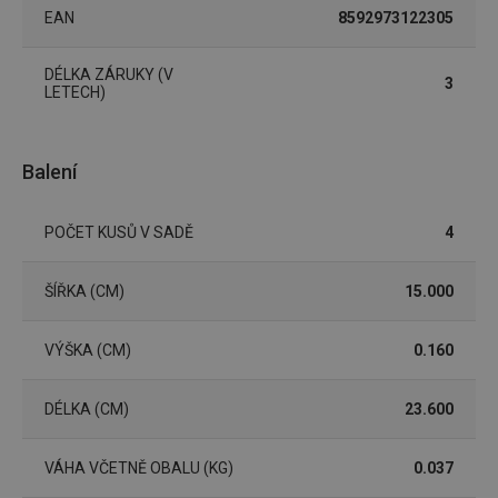
EAN
8592973122305
DÉLKA ZÁRUKY (V
3
LETECH)
Základní (funkční) cookies
Analytické a preferenční cookies
Balení
Marketingové cookies
Funkční soubory
POČET KUSŮ V SADĚ
4
Nezbytně nutné soubory cookie umožňují základní
funkce webových stránek, jako je přihlášení
uživatele a správa účtu. Webové stránky nelze bez
nezbytně nutných souborů cookie správně používat.
ŠÍŘKA (CM)
15.000
Poskytovatel
/
Název
Vyprší
Popis
Doména
VÝŠKA (CM)
0.160
shopsys_abc
www.tescoma.cz
5 měsíců
4 týdny
DÉLKA (CM)
23.600
__cf_bm
29 minut
Tento 
Cloudflare Inc.
59 sekund
cookie 
.heureka.cz
používá
rozliše
VÁHA VČETNĚ OBALU (KG)
0.037
lidmi a
To je p