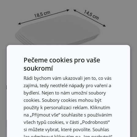
Pečeme cookies pro vaše
soukromí
Rádi bychom vám ukazovali jen to, co vás
zajímá, tedy neotřelé nápady pro vaření a
Rozměry
bydlení. Nejen to nám umožní soubory
cookies. Soubory cookies mohou být
ŠÍŘKA PRODUKTU (CM)
14.5
použity k personalizaci reklam. Kliknutím
na „Přijmout vše“ souhlasíte s používáním
DÉLKA PRODUKTU (CM)
18.5
všech typů cookies, v části „Podrobnosti“
si můžete vybrat, které povolíte. Souhlas
lze odmítnout kliknutím na „Jen nezbytné“