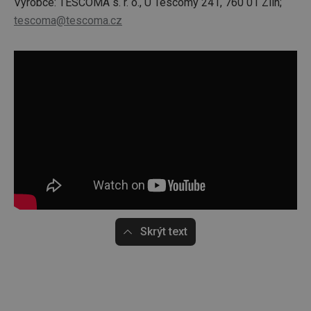
Výrobce: TESCOMA s. r. o., U Tescomy 241, 760 01 Zlín;
tescoma@tescoma.cz
Skrýt text