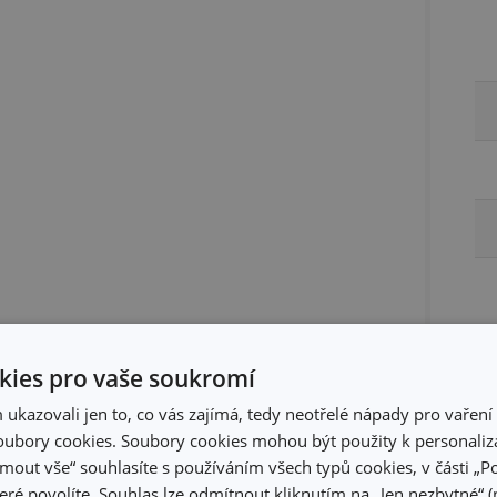
ies pro vaše soukromí
kazovali jen to, co vás zajímá, tedy neotřelé nápady pro vaření 
ubory cookies. Soubory cookies mohou být použity k personaliza
jmout vše“ souhlasíte s používáním všech typů cookies, v části „P
eré povolíte. Souhlas lze odmítnout kliknutím na „Jen nezbytné“ (n