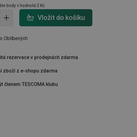
te body v hodnotě
2 Kč
do košíku - počet
Vložit do košíku
do Oblíbených
tá rezervace v prodejnách zdarma
í zboží z e-shopu zdarma
ýt členem TESCOMA klubu