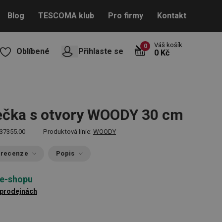
Blog
TESCOMA klub
Pro firmy
Kontakt
Váš košík
0
Oblíbené
Přihlaste se
0 Kč
ečka s otvory WOODY 30 cm
37355.00
Produktová linie:
WOODY
 recenze
Popis
 e-shopu
 prodejnách