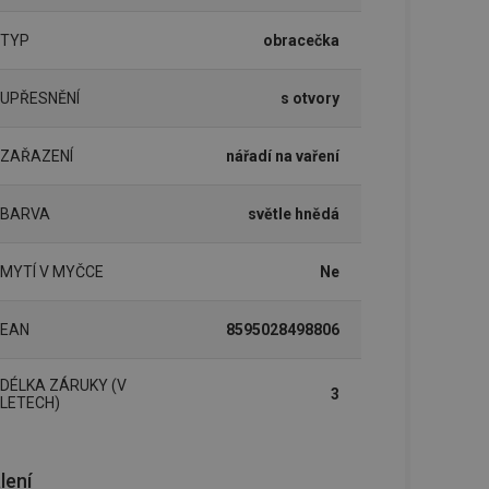
TYP
obracečka
UPŘESNĚNÍ
s otvory
ZAŘAZENÍ
nářadí na vaření
BARVA
světle hnědá
MYTÍ V MYČCE
Ne
EAN
8595028498806
DÉLKA ZÁRUKY (V
3
LETECH)
lení