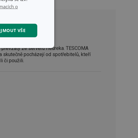
macích o
IJMOUT VŠE
 převzaty ze serveru Heureka. TESCOMA
kční soubory
a skutečně pocházejí od spotřebitelů, kteří
i či použili.
kční soubory
 správa účtu. Webové