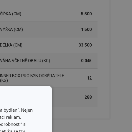
ŠÍŘKA (CM)
5.500
VÝŠKA (CM)
1.500
DÉLKA (CM)
33.500
VÁHA VČETNĚ OBALU (KG)
0.045
INNER BOX PRO B2B ODBĚRATELE
12
(KS)
MASTER BOX PRO B2B
288
ODBĚRATELE (KS)
a bydlení. Nejen
ci reklam.
odrobnosti“ si
etýká se tzv.