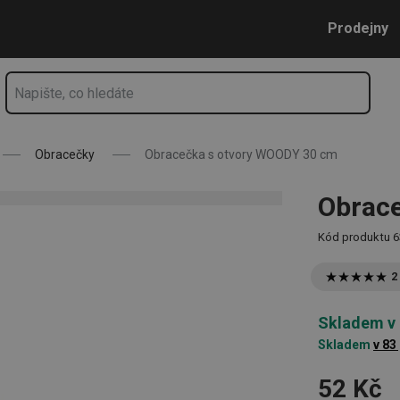
Přejít na hlavní obsah
Přejít na vyhledávání
Přejít na navigaci
Prodejny
Obracečky
Obracečka s otvory WOODY 30 cm
Obrac
Kód produktu
6
2
Skladem v
Skladem
v 83
52 Kč