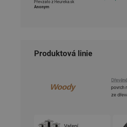
Převzato z Heureka.sk
Anonym
__cf_bm
CookieScriptConse
FPGSID
Produktová linie
__cf_bm
cjConsent
Dřevěné
povrch 
__rtbh.lid
ze dřev
OAU
__Secure-YNID
Vaření