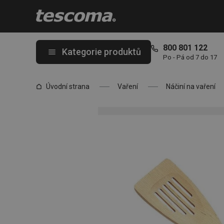
Nacházíte se na stránce Obracečka s otvory WOODY 30 cm
800 801 122
Kategorie produktů
Po - Pá od 7 do 17
Úvodní strana
Vaření
Náčiní na vaření