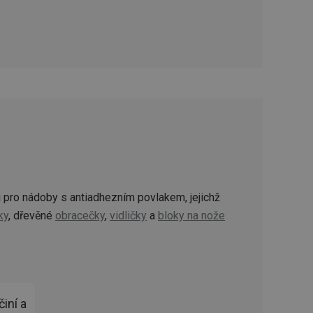
zi lidmi a roboty.
vat platné zprávy o
cript.com k
 cookie
kie-Script.com
avu uživatelské
zi lidmi a roboty.
vat platné zprávy o
uhlasu uživatele
i pro nádoby s antiadhezním povlakem, jejichž
ky
, dřevěné
obracečky
,
vidličky
a
bloky na nože
ke zlepšení
iřadí konkrétnímu
prohlížení.
iní a