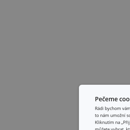
Pečeme cook
Rádi bychom vám u
to nám umožní so
Kliknutím na „Při
můžete vybrat, kt