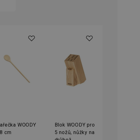
oho, jak uživatelé
e funkčnost
ovozu na několika
držovat výkon v
štěvníkovi. Používá
 optimalizovala
i zařízení, která
oužívání a zlepšila
rencí výkonnosti a
ormací o chování
jejich prohlížení
jichž cílem je
analytických údajů
tránky.
ormací o chování
ařečka WOODY
Blok WOODY pro
ížeče webových
jichž cílem je
8 cm
5 nožů, nůžky na
aného obsahu nebo
osobní údaje.
drůbež