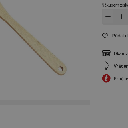
Nákupem získá
Přidat 
Přidat 
Okamži
Vrácen
Proč b