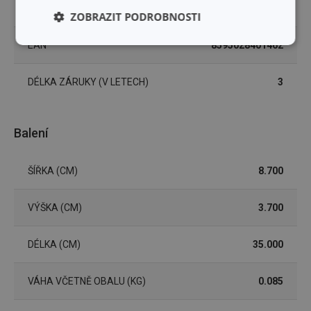
MYTÍ V MYČCE
Ano
ZOBRAZIT PODROBNOSTI
EAN
8595028401462
Základní
Analytické a
(funkční) cookies
preferenční
cookies
DÉLKA ZÁRUKY (V LETECH)
3
Marketingové
Funkční soubory
Balení
cookies
ŠÍŘKA (CM)
8.700
VÝŠKA (CM)
3.700
Základní (funkční) cookies
DÉLKA (CM)
35.000
Analytické a preferenční cookies
Marketingové cookies
Funkční soubory
VÁHA VČETNĚ OBALU (KG)
0.085
Nezbytně nutné soubory cookie umožňují základní
funkce webových stránek, jako je přihlášení