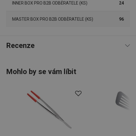
INNER BOX PRO B2B ODBĚRATELE (KS)
24
uživatele a správa účtu. Webové stránky nelze bez
nezbytně nutných souborů cookie správně používat.
Poskytovatel
/
MASTER BOX PRO B2B ODBĚRATELE (KS)
96
Název
Vyprší
Popis
Doména
shopsys_abc
www.tescoma.cz
5 měsíců
4 týdny
Recenze
__cf_bm
29 minut
Tento 
Cloudflare Inc.
59 sekund
cookie 
.heureka.cz
používá
rozliše
lidmi a
To je p
přínosn
Mohlo by se vám líbit
bylo m
98
%
5
14
x
podáva
4
2
x
platné 
3
0
x
o použí
jejich
2
0
x
webov
16 recenzí
1
0
x
stránek
0
0
x
CookieScriptConsent
1 měsíc
Tento 
CookieScript
cookie 
www.tescoma.cz
Recenze jsou převzaty ze serveru Heureka. TESCOMA
služba 
zásadách ochrany soukromí společnosti Google
Script.
neověřuje, zda skutečně pocházejí od spotřebitelů, kteří
zapama
produkt koupili či použili.
předvo
souhlas