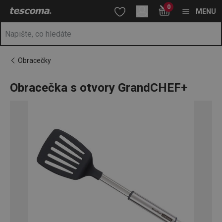
Nacházíte se na stránce Obracečka s otvory GrandCHEF+
0
Přejít na hlavní obsah
Přejít na vyhledávání
Přejít na navigaci
MENU
Obracečky
Obracečka s otvory GrandCHEF+