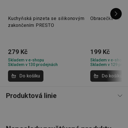
soubor
cookie
návštěv
nutné, 
banner
24. 5. 2026 13:02
Kuchyňská pinzeta se silikonovým
Obracečka na om
Cookie
Převzato z Heureka.cz
zakončením PRESTO
Script.
Ivo P.
fungov
správně
FPGSID
30 minut
Tento 
Google
kvalitní zpracování
cookie 
.tescoma.cz
používá
279 Kč
199 Kč
uchová
stavu
Skladem v e-shopu
Skladem v e-shopu
uživate
Skladem v 130 prodejnách
Skladem v 129 prod
4. 2. 2026 11:18
relace 
požada
Převzato z Heureka.cz
stránky
Simona S.
Do košíku
Do košíku
__cf_bm
30 minut
Tento 
Cloudflare Inc.
cookie 
.onesignal.com
používá
Produktová linie
rozliše
lidmi a
To je p
přínosn
bylo m
podáva
platné 
o použí
jejich