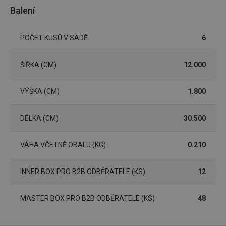
Marketingové cookies
Funkční soubory
Balení
Nezbytně nutné soubory cookie umožňují základní
funkce webových stránek, jako je přihlášení
POČET KUSŮ V SADĚ
6
uživatele a správa účtu. Webové stránky nelze bez
nezbytně nutných souborů cookie správně používat.
ŠÍŘKA (CM)
12.000
Poskytovatel
/
Název
Vyprší
Popis
Doména
shopsys_abc
www.tescoma.cz
5 měsíců
VÝŠKA (CM)
1.800
4 týdny
__cf_bm
29 minut
Tento 
Cloudflare Inc.
59 sekund
cookie 
.heureka.cz
DÉLKA (CM)
30.500
používá
rozliše
lidmi a
VÁHA VČETNĚ OBALU (KG)
0.210
To je p
přínosn
bylo m
podáva
INNER BOX PRO B2B ODBĚRATELE (KS)
12
platné 
o použí
jejich
webov
MASTER BOX PRO B2B ODBĚRATELE (KS)
48
stránek
CookieScriptConsent
1 měsíc
Tento 
CookieScript
cookie 
www.tescoma.cz