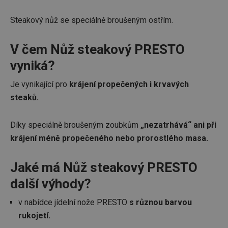
Steakový nůž se speciálně broušeným ostřím.
V čem Nůž steakový PRESTO
vyniká?
Je vynikající pro
krájení propečených i krvavých
steaků.
Díky speciálně broušeným zoubkům
„nezatrhává“ ani při
krájení méně propečeného nebo prorostlého masa.
Jaké má Nůž steakový PRESTO
další výhody?
v nabídce jídelní nože PRESTO
s různou barvou
rukojetí.