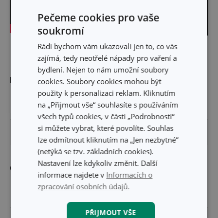
Pečeme cookies pro vaše
soukromí
Rádi bychom vám ukazovali jen to, co vás
Skrýt text
zajímá, tedy neotřelé nápady pro vaření a
bydlení. Nejen to nám umožní soubory
Rozměry
cookies. Soubory cookies mohou být
použity k personalizaci reklam. Kliknutím
na „Přijmout vše“ souhlasíte s používáním
DÉLKA PRODUKTU (CM)
23
všech typů cookies, v části „Podrobnosti“
si můžete vybrat, které povolíte. Souhlas
DÉLKA ČEPELE (CM)
12
lze odmítnout kliknutím na „Jen nezbytné“
(netýká se tzv. základních cookies).
Nastavení lze kdykoliv změnit. Další
Ostatní parametry
informace najdete v
Informacích o
zpracování osobních údajů.
MATERIÁL
plast, nerez ocel
PŘIJMOUT VŠE