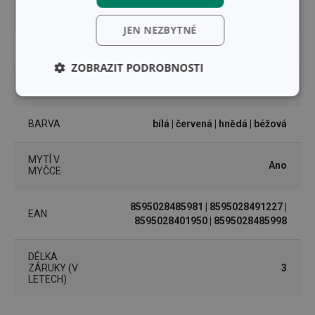
PRODUKTOVÁ
PRESTO
LINIE
JEN NEZBYTNÉ
TYP
nůž
ZOBRAZIT PODROBNOSTI
ZAŘAZENÍ
příbory
Základní
Analytické a
(funkční) cookies
preferenční
cookies
BARVA
bílá
| červená
| hnědá
| béžová
MYTÍ V
Ano
MYČCE
Marketingové
Funkční soubory
cookies
8595028485981
| 8595028491227
|
EAN
8595028401950
| 8595028485998
DÉLKA
ZÁRUKY (V
3
LETECH)
Základní (funkční) cookies
Analytické a preferenční cookies