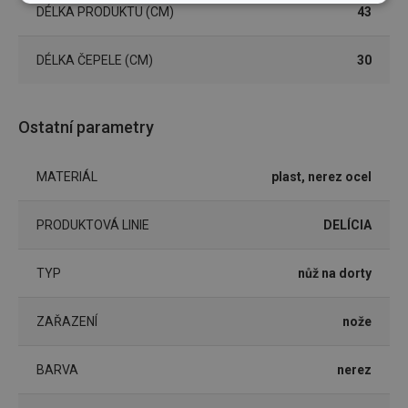
Základní
Analytické a
DÉLKA PRODUKTU (CM)
43
(funkční) cookies
preferenční
cookies
DÉLKA ČEPELE (CM)
30
Marketingové
Funkční soubory
cookies
Ostatní parametry
MATERIÁL
plast, nerez ocel
PRODUKTOVÁ LINIE
DELÍCIA
Základní (funkční) cookies
TYP
nůž na dorty
Analytické a preferenční cookies
Marketingové cookies
Funkční soubory
ZAŘAZENÍ
nože
Nezbytně nutné soubory cookie umožňují základní
funkce webových stránek, jako je přihlášení
uživatele a správa účtu. Webové stránky nelze bez
BARVA
nerez
nezbytně nutných souborů cookie správně používat.
Poskytovatel
/