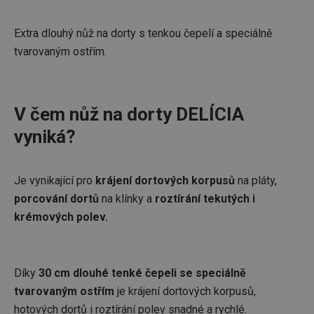
Extra dlouhý nůž na dorty s tenkou čepelí a speciálně
tvarovaným ostřím.
V čem nůž na dorty DELÍCIA
vyniká?
Je vynikající pro
krájení dortových korpusů
na pláty,
porcování dortů
na klínky a
roztírání tekutých i
krémových polev.
Díky
30 cm dlouhé tenké čepeli se speciálně
tvarovaným ostřím
je krájení dortových korpusů,
hotových dortů i roztírání polev snadné a rychlé.