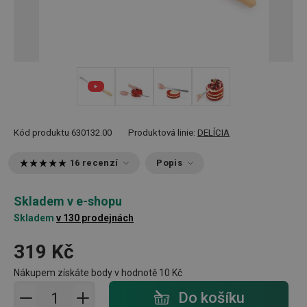
+ 3
Kód produktu
630132.00
Produktová linie:
DELÍCIA
16 recenzí
Popis
Skladem v e-shopu
Skladem
v 130 prodejnách
319 Kč
Nákupem získáte body v hodnotě
10 Kč
Přidat do košíku - počet
Do košíku