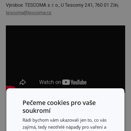
Výrobce: TESCOMA s. r. o., U Tescomy 241, 760 01 Zlín;
tescoma@tescoma.cz
Pečeme cookies pro vaše
Skrýt text
soukromí
Rádi bychom vám ukazovali jen to, co vás
zajímá, tedy neotřelé nápady pro vaření a