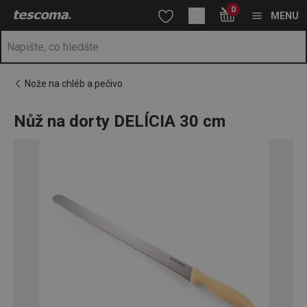
Nacházíte se na stránce Nůž na dorty DELÍCIA 30 cm
0
Přejít na hlavní obsah
Přejít na vyhledávání
Přejít na navigaci
MENU
Nože na chléb a pečivo
Nůž na dorty DELÍCIA 30 cm