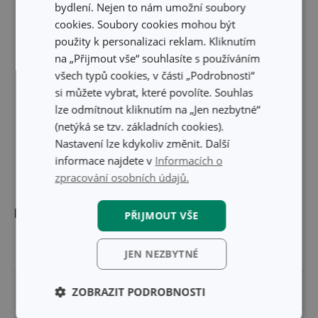
bydlení. Nejen to nám umožní soubory
cookies. Soubory cookies mohou být
použity k personalizaci reklam. Kliknutím
na „Přijmout vše“ souhlasíte s používáním
všech typů cookies, v části „Podrobnosti“
si můžete vybrat, které povolíte. Souhlas
lze odmítnout kliknutím na „Jen nezbytné“
(netýká se tzv. základních cookies).
Nastavení lze kdykoliv změnit. Další
informace najdete v
Informacích o
zpracování osobních údajů.
Rozměry
PŘIJMOUT VŠE
ŠÍŘKA PRODUKTU (CM)
3.5
JEN NEZBYTNÉ
VÝŠKA PRODUKTU (CM)
2
ZOBRAZIT PODROBNOSTI