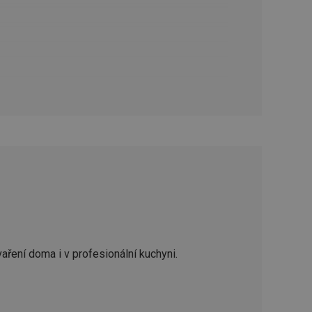
oho, jak uživatelé
e funkčnost
ovozu na několika
držovat výkon v
štěvníkovi. Používá
 optimalizovala
i zařízení, která
oužívání a zlepšila
rencí výkonnosti a
ormací o chování
jejich prohlížení
jichž cílem je
aření doma i v profesionální kuchyni.
analytických údajů
tránky.
ormací o chování
ížeče webových
jichž cílem je
aného obsahu nebo
osobní údaje.