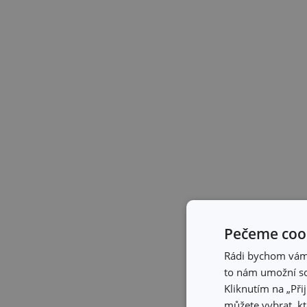
Pečeme cook
Rádi bychom vám u
to nám umožní so
Kliknutím na „Při
můžete vybrat, kt