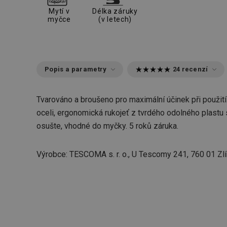
Mytí v
Délka záruky
myčce
(v letech)
Popis a parametry
24 recenzí
Tvarováno a broušeno pro maximální účinek při použití.
oceli, ergonomická rukojeť z tvrdého odolného plastu 
osušte, vhodné do myčky. 5 roků záruka.
Výrobce: TESCOMA s. r. o., U Tescomy 241, 760 01 Zlí