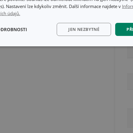
s). Nastavení lze kdykoliv změnit. Další informace najdete v
Infor
ích údajů.
Ba
ODROBNOSTI
JEN NEZBYTNÉ
PŘ
kční)
Analytické a
Marketingové
Fun
preferenční cookies
cookies
kční) cookies
Analytické a preferenční cookies
Marketingové cookies
Fun
ry cookie umožňují základní funkce webových stránek, jako je přihlášení uživatele a
zbytně nutných souborů cookie správně používat.
Poskytovatel
/
Vyprší
Popis
Doména
www.tescoma.cz
5 měsíců