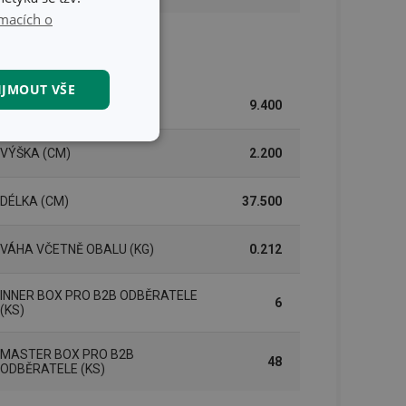
macích o
lení
IJMOUT VŠE
ŠÍŘKA (CM)
9.400
kční soubory
VÝŠKA (CM)
2.200
DÉLKA (CM)
37.500
VÁHA VČETNĚ OBALU (KG)
0.212
kční soubory
INNER BOX PRO B2B ODBĚRATELE
6
(KS)
 správa účtu. Webové
MASTER BOX PRO B2B
48
ODBĚRATELE (KS)