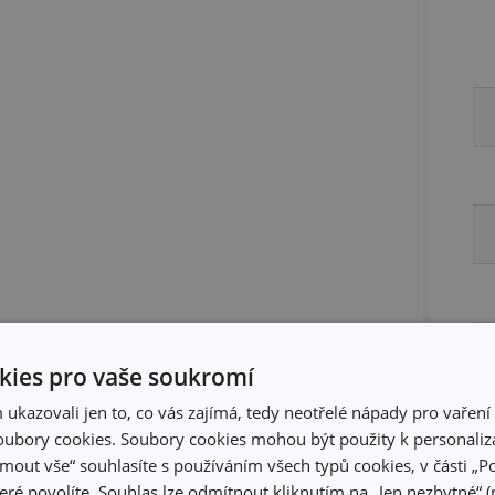
ies pro vaše soukromí
kazovali jen to, co vás zajímá, tedy neotřelé nápady pro vaření 
ubory cookies. Soubory cookies mohou být použity k personaliza
jmout vše“ souhlasíte s používáním všech typů cookies, v části „P
eré povolíte. Souhlas lze odmítnout kliknutím na „Jen nezbytné“ (n