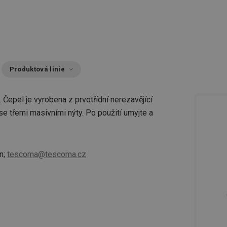
Produktová linie
 Čepel je vyrobena z prvotřídní nerezavějící
se třemi masivními nýty. Po použití umyjte a
n;
tescoma@tescoma.cz