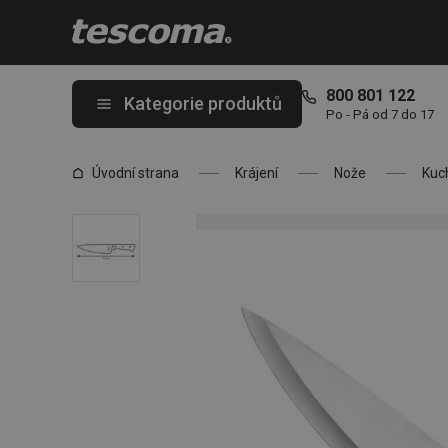
Nacházíte se na stránce Nůž kuchařský HOME PROFI 20 cm
800 801 122
Kategorie produktů
Po - Pá od 7 do 17
Úvodní strana
Krájení
Nože
Kuc