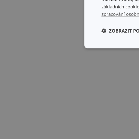
základních cookie
zpracování osobn
ZOBRAZIT P
Základní (fun
cookies
Základní (fun
Nezbytně nutné soubo
stránky nelze bez ne
Název
shopsys_abc