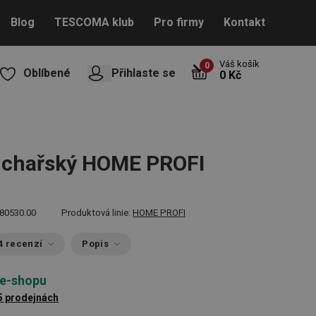
Blog
TESCOMA klub
Pro firmy
Kontakt
Váš košík
0
Oblíbené
Přihlaste se
0 Kč
uchařský HOME PROFI
80530.00
Produktová linie:
HOME PROFI
4 recenzí
Popis
 e-shopu
5 prodejnách