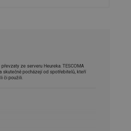
zi lidmi a roboty.
vat platné zprávy o
cript.com k
 cookie
kie-Script.com
avu uživatelské
zi lidmi a roboty.
 převzaty ze serveru Heureka. TESCOMA
vat platné zprávy o
a skutečně pocházejí od spotřebitelů, kteří
i či použili.
uhlasu uživatele
ke zlepšení
iřadí konkrétnímu
prohlížení.