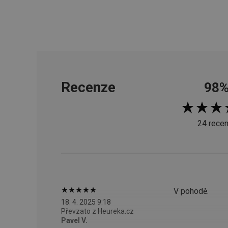
__cf_bm
CookieScriptConse
Recenze
98
FPGSID
__cf_bm
24 recen
cjConsent
__rtbh.lid
OAU
V pohodě.
18. 4. 2025 9:18
__Secure-YNID
Převzato z Heureka.cz
Pavel V.