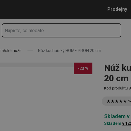
Přejít na hlavní obsah
Přejít na vyhledávání
Přejít na navigaci
Prodejny
hařské nože
Nůž kuchařský HOME PROFI 20 cm
Nůž k
-23 %
20 cm
Kód produktu
8
2
Skladem v
Skladem
v 12