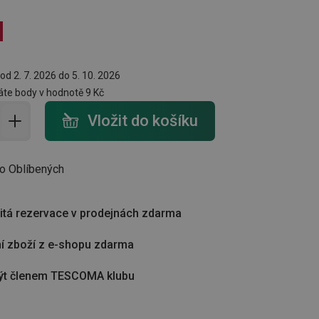
od 2. 7. 2026 do 5. 10. 2026
te body v hodnotě
9 Kč
do košíku - počet
Vložit do košíku
do Oblíbených
tá rezervace v prodejnách zdarma
í zboží z e-shopu zdarma
ýt členem TESCOMA klubu