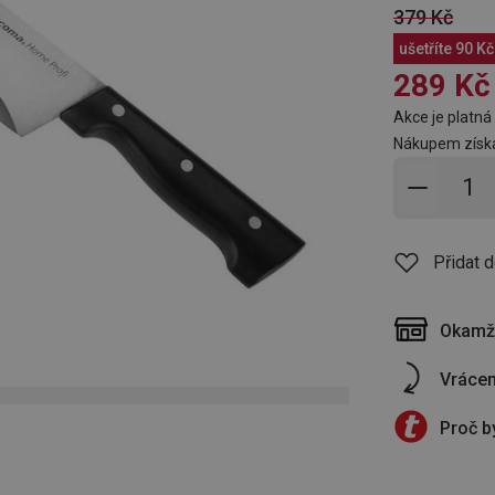
379 Kč
ušetříte
90 Kč
289 Kč
Akce je platná 
Nákupem získá
Přidat 
Přidat 
Okamži
Vrácen
Proč b