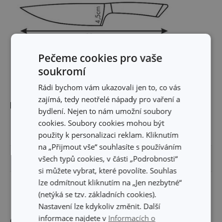
Pečeme cookies pro vaše
soukromí
Rádi bychom vám ukazovali jen to, co vás
zajímá, tedy neotřelé nápady pro vaření a
Rozměry
bydlení. Nejen to nám umožní soubory
cookies. Soubory cookies mohou být
ŠÍŘKA PRODUKTU (CM)
4.5
použity k personalizaci reklam. Kliknutím
na „Přijmout vše“ souhlasíte s používáním
všech typů cookies, v části „Podrobnosti“
DÉLKA PRODUKTU (CM)
30
si můžete vybrat, které povolíte. Souhlas
lze odmítnout kliknutím na „Jen nezbytné“
DÉLKA ČEPELE (CM)
16
(netýká se tzv. základních cookies).
Nastavení lze kdykoliv změnit. Další
informace najdete v
Informacích o
Ostatní parametry