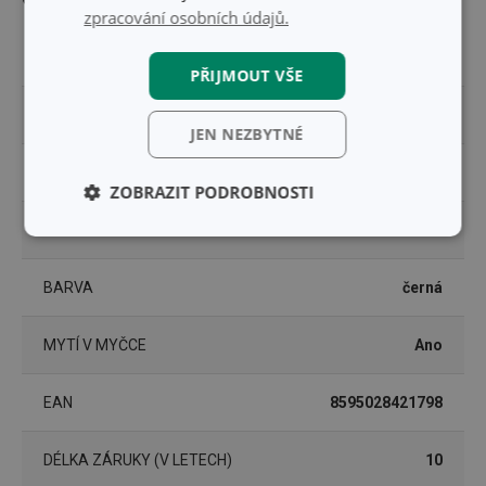
zpracování osobních údajů.
MATERIÁL
plast, nerez ocel
PŘIJMOUT VŠE
PRODUKTOVÁ LINIE
AZZA
JEN NEZBYTNÉ
TYP
kuchařský nůž
ZOBRAZIT PODROBNOSTI
ZAŘAZENÍ
nože
Základní
Analytické a
(funkční) cookies
preferenční
cookies
BARVA
černá
MYTÍ V MYČCE
Ano
Marketingové
Funkční soubory
cookies
EAN
8595028421798
DÉLKA ZÁRUKY (V LETECH)
10