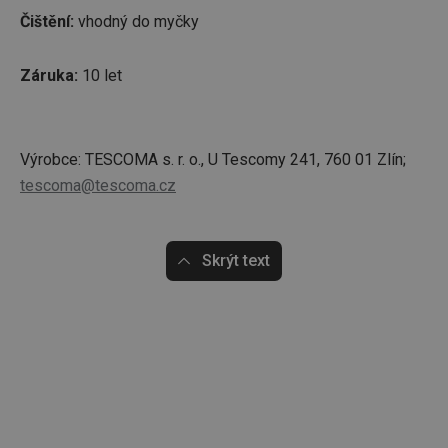
Čištění:
vhodný do myčky
Záruka:
10 let
Výrobce: TESCOMA s. r. o., U Tescomy 241, 760 01 Zlín;
tescoma@tescoma.cz
Skrýt text