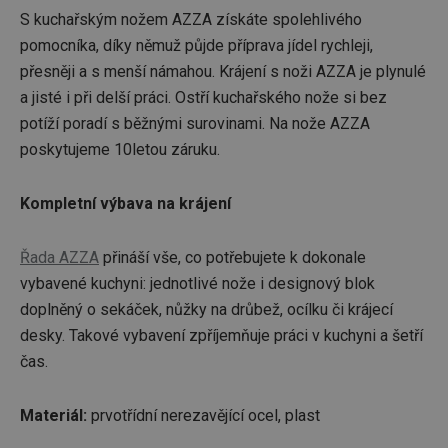
S kuchařským nožem AZZA získáte spolehlivého
pomocníka, díky němuž půjde příprava jídel rychleji,
přesněji a s menší námahou. Krájení s noži AZZA je plynulé
a jisté i při delší práci. Ostří kuchařského nože si bez
potíží poradí s běžnými surovinami. Na nože AZZA
poskytujeme 10letou záruku.
Kompletní výbava na krájení
Řada AZZA
přináší vše, co potřebujete k dokonale
vybavené kuchyni: jednotlivé nože i designový blok
doplněný o sekáček, nůžky na drůbež, ocílku či krájecí
desky. Takové vybavení zpříjemňuje práci v kuchyni a šetří
čas.
Materiál:
prvotřídní nerezavějící ocel, plast