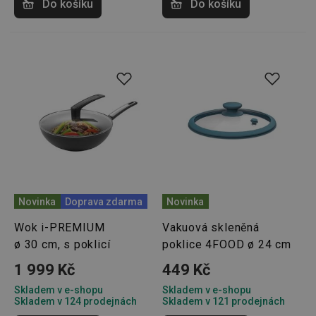
Do košíku
Do košíku
CookieScriptConsent
1 měsíc
Tento 
CookieScript
cookie 
www.tescoma.cz
služba 
zásadách ochrany soukromí společnosti Google
Script.
zapama
předvo
souhlas
soubor
cookie
návštěv
nutné, 
banner
Cookie
Script.
fungov
správně
FPGSID
30 minut
Tento 
Google
cookie 
.tescoma.cz
používá
Novinka
Doprava zdarma
Novinka
uchová
stavu
Wok i-PREMIUM
Vakuová skleněná
uživate
relace 
ø 30 cm, s poklicí
poklice 4FOOD ø 24 cm
požada
stránky
1 999 Kč
449 Kč
__cf_bm
30 minut
Tento 
Cloudflare Inc.
cookie 
.onesignal.com
Skladem v e-shopu
Skladem v e-shopu
používá
Skladem v 124 prodejnách
Skladem v 121 prodejnách
rozliše