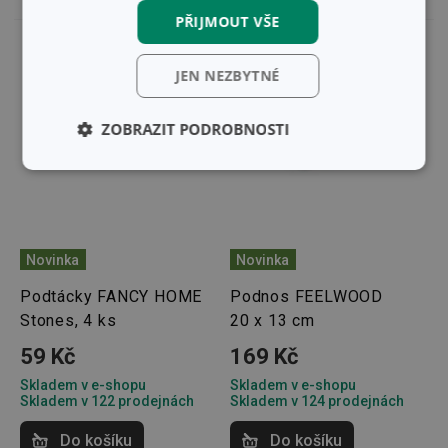
PŘIJMOUT VŠE
JEN NEZBYTNÉ
ZOBRAZIT PODROBNOSTI
Základní
Analytické a
(funkční) cookies
preferenční
cookies
Novinka
Novinka
Marketingové
Funkční soubory
Podtácky FANCY HOME
Podnos FEELWOOD
cookies
Stones, 4 ks
20 x 13 cm
59 Kč
169 Kč
Skladem v e-shopu
Skladem v e-shopu
Skladem v 122 prodejnách
Skladem v 124 prodejnách
Do košíku
Základní (funkční) cookies
Do košíku