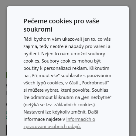
Pečeme cookies pro vaše
soukromí
Rádi bychom vám ukazovali jen to, co vás
zajímá, tedy neotřelé nápady pro vaření a
bydlení. Nejen to nám umožní soubory
cookies. Soubory cookies mohou být
použity k personalizaci reklam. Kliknutím
na „Přijmout vše“ souhlasíte s používáním
Novinka
Novinka
všech typů cookies, v části „Podrobnosti“
Stojan na plastové láhve
Nastavitelná forma na
si můžete vybrat, které povolíte. Souhlas
PRESTO
dort srdce DELÍCIA
lze odmítnout kliknutím na „Jen nezbytné“
69 Kč
279 Kč
(netýká se tzv. základních cookies).
Nastavení lze kdykoliv změnit. Další
Skladem v e-shopu
Skladem v e-shopu
Skladem v 120 prodejnách
Skladem v 127 prodejnách
informace najdete v
Informacích o
zpracování osobních údajů.
Do košíku
Do košíku