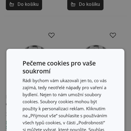
Do košíku
Do košíku
Pečeme cookies pro vaše
soukromí
Rádi bychom vám ukazovali jen to, co vás
zajímá, tedy neotřelé nápady pro vaření a
bydlení. Nejen to nám umožní soubory
Poklice HOME PROFI
Poklice HOME PROFI
cookies. Soubory cookies mohou být
ø22 cm
ø24 cm
použity k personalizaci reklam. Kliknutím
390 Kč
440 Kč
na „Přijmout vše“ souhlasíte s používáním
všech typů cookies, v části „Podrobnosti“
Skladem v e-shopu
Skladem v e-shopu
Skladem v 6 prodejnách
Skladem v 3 prodejnách
si můžete vybrat, které povolíte. Souhlas