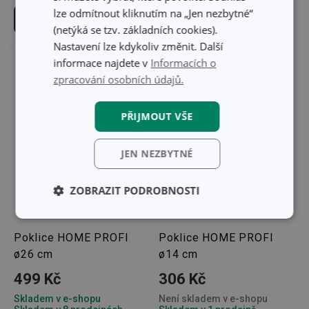
lze odmítnout kliknutím na „Jen nezbytné“
Do košíku
Do košíku
(netýká se tzv. základních cookies).
Nastavení lze kdykoliv změnit. Další
informace najdete v
Informacích o
zpracování osobních údajů.
PŘIJMOUT VŠE
JEN NEZBYTNÉ
ZOBRAZIT PODROBNOSTI
Základní
Analytické a
(funkční) cookies
preferenční
Poklice HOME PROFI
Poklice HOME PROFI
cookies
ø26 cm
ø14 cm
499 Kč
306 Kč
Marketingové
Funkční soubory
Skladem v e-shopu
Není skladem v e-shopu
cookies