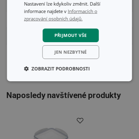
Nastavení lze kdykoliv změnit. Další
VÝŠKA (CM)
1.100
informace najdete v
Informacích o
zpracování osobních údajů.
DÉLKA (CM)
25.400
PŘIJMOUT VŠE
VÁHA VČETNĚ OBALU (KG)
0.129
JEN NEZBYTNÉ
MASTER BOX PRO B2B ODBĚRATELE (KS)
100
ZOBRAZIT PODROBNOSTI
Základní
Analytické a
(funkční) cookies
preferenční
cookies
Naposledy navštívené produkty
Marketingové
Funkční soubory
cookies