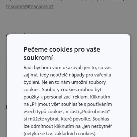
tescoma@tescoma.cz
Ostatní parametry
Pečeme cookies pro vaše
TYP
náhradní díl
soukromí
Rádi bychom vám ukazovali jen to, co vás
ZAŘAZENÍ
potravinové dózy
zajímá, tedy neotřelé nápady pro vaření a
bydlení. Nejen to nám umožní soubory
EAN
8595028450972
cookies. Soubory cookies mohou být
použity k personalizaci reklam. Kliknutím
na „Přijmout vše“ souhlasíte s používáním
Balení
všech typů cookies, v části „Podrobnosti“
si můžete vybrat, které povolíte. Souhlas
ŠÍŘKA (CM)
25.400
lze odmítnout kliknutím na „Jen nezbytné“
(netýká se tzv. základních cookies).