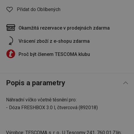
Přidat do Oblíbených
Okamžitá rezervace v prodejnách zdarma
Vrácení zboží z e-shopu zdarma
Proč být členem TESCOMA klubu
Popis a parametry
Náhradní víčko včetně těsnění pro:
- Dóza FRESHBOX 3.0 l, čtvercová (892018)
Výrobce: TESCOMA s. r. o., U Tescomy 241, 760 01 Zlín;