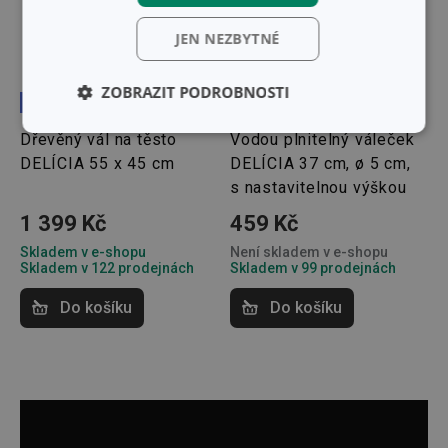
JEN NEZBYTNÉ
ZOBRAZIT PODROBNOSTI
Doprava zdarma
Základní
Analytické a
Dřevěný vál na těsto
Vodou plnitelný váleček
(funkční) cookies
preferenční
DELÍCIA 55 x 45 cm
DELÍCIA 37 cm, ø 5 cm,
cookies
s nastavitelnou výškou
1 399 Kč
459 Kč
Marketingové
Funkční soubory
Skladem v e-shopu
Není skladem v e-shopu
cookies
Skladem v 122 prodejnách
Skladem v 99 prodejnách
Do košíku
Do košíku
Základní (funkční) cookies
Analytické a preferenční cookies