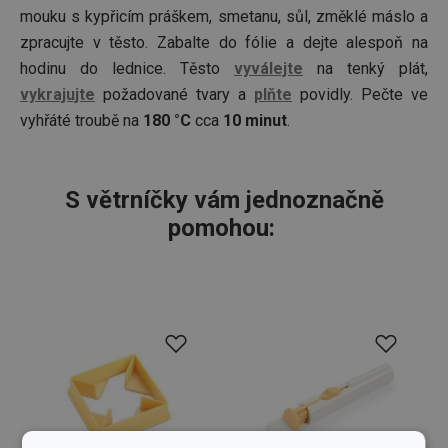
mouku s kypřicím práškem, smetanu, sůl, změklé máslo a
zpracujte v těsto. Zabalte do fólie a dejte alespoň na
hodinu do lednice. Těsto
vyválejte
na tenký plát,
vykrajujte
požadované tvary a
plňte
povidly. Pečte ve
vyhřáté troubě na
180 °C
cca
10 minut
.
S větrníčky vám jednoznačně
pomohou: