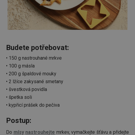
Budete potřebovat:
• 150 g nastrouhané mrkve
• 100 g másla
• 200 g špaldové mouky
• 2 lžíce zakysané smetany
• švestková povidla
• špetka soli
• kypřicí prášek do pečiva
Postup:
Do
mísy
nastrouhejte
mrkev, vymačkejte šťávu a přidejte