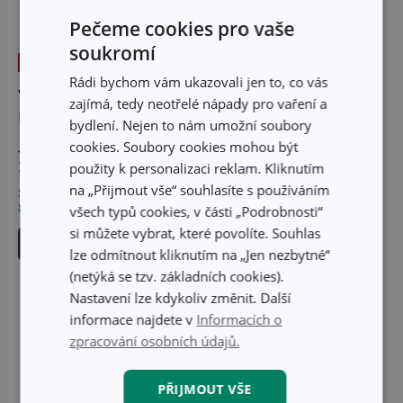
Pečeme cookies pro vaše
soukromí
-28 %
-47 %
Rádi bychom vám ukazovali jen to, co vás
Vykrajovátko na šátečky
Dávkovací lopatka
zajímá, tedy neotřelé nápady pro vaření a
DELÍCIA
DELÍCIA
bydlení. Nejen to nám umožní soubory
cookies. Soubory cookies mohou být
46 Kč
94 Kč
33 Kč
49 Kč
použity k personalizaci reklam. Kliknutím
na „Přijmout vše“ souhlasíte s používáním
Skladem v e-shopu
Skladem v e-shopu
Skladem v 128 prodejnách
Skladem v 112 prodejnách
všech typů cookies, v části „Podrobnosti“
si můžete vybrat, které povolíte. Souhlas
Do košíku
Do košíku
lze odmítnout kliknutím na „Jen nezbytné“
(netýká se tzv. základních cookies).
Nastavení lze kdykoliv změnit. Další
informace najdete v
Informacích o
zpracování osobních údajů.
PŘIJMOUT VŠE