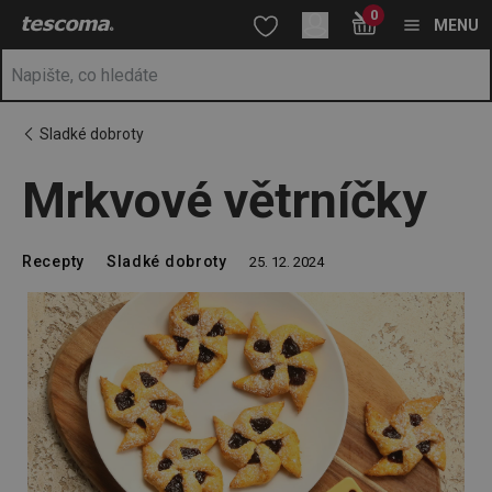
Nacházíte se na stránce Mrkvové větrníčky
0
Přejít na hlavní obsah
Přejít na vyhledávání
Přejít na navigaci
MENU
Sladké dobroty
Mrkvové větrníčky
Recepty
Sladké dobroty
25. 12. 2024