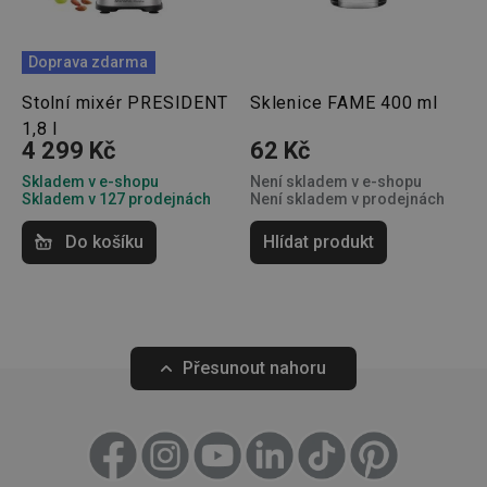
Doprava zdarma
Marketingové
Funkční soubory
cookies
Stolní mixér PRESIDENT
Sklenice FAME 400 ml
1,8 l
4 299 Kč
62 Kč
Skladem v e-shopu
Není skladem v e-shopu
Skladem v 127 prodejnách
Není skladem v prodejnách
Do košíku
Hlídat produkt
Základní (funkční) cookies
Analytické a preferenční cookies
Marketingové cookies
Funkční soubory
Nezbytně nutné soubory cookie umožňují základní
Přesunout nahoru
funkce webových stránek, jako je přihlášení
uživatele a správa účtu. Webové stránky nelze bez
nezbytně nutných souborů cookie správně používat.
Poskytovatel
/
Název
Vyprší
Popis
Doména
shopsys_abc
www.tescoma.cz
5 měsíců