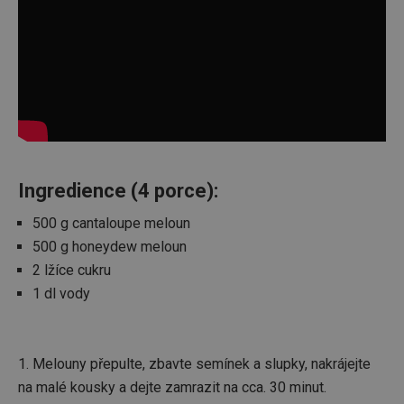
Ingredience (4 porce):
500 g cantaloupe meloun
500 g honeydew meloun
2 lžíce cukru
1 dl vody
1. Melouny přepulte, zbavte semínek a slupky, nakrájejte
na malé kousky a dejte zamrazit na cca. 30 minut.