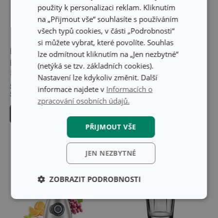
použity k personalizaci reklam. Kliknutím
na „Přijmout vše“ souhlasíte s používáním
všech typů cookies, v části „Podrobnosti“
si můžete vybrat, které povolíte. Souhlas
Nůž univerzální
Krájecí deska PRECIOSO
lze odmítnout kliknutím na „Jen nezbytné“
FEELWOOD 13 cm
36 x 24 cm
(netýká se tzv. základních cookies).
539 Kč
559 Kč
Nastavení lze kdykoliv změnit. Další
Skladem v e-shopu
Skladem v e-shopu
informace najdete v
Informacích o
Skladem v 129 prodejnách
Skladem v 127 prodejnách
zpracování osobních údajů.
Do košíku
Do košíku
PŘIJMOUT VŠE
JEN NEZBYTNÉ
ZOBRAZIT PODROBNOSTI
Základní
Analytické a
(funkční) cookies
preferenční
cookies