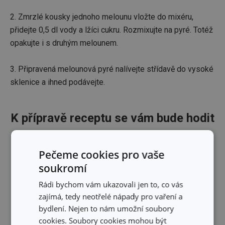
2. Zmrzlé kousky jednoho melounu vložte do mixéru,
přidejte 0,5 dl vody a lžíci cukru. Rozmixujte na pyré. Totéž
opakujte i s druhým melounem.
3. Připravená melounová pyré nalívejte střídavě do vysoké
sklenice a ihned podávejte.
K přípravě receptu se vám bude hodit
Pečeme cookies pro vaše
soukromí
Rádi bychom vám ukazovali jen to, co vás
zajímá, tedy neotřelé nápady pro vaření a
bydlení. Nejen to nám umožní soubory
cookies. Soubory cookies mohou být