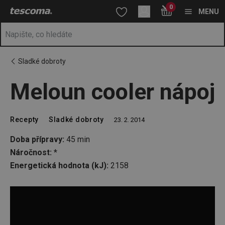
Nacházíte se na stránce Meloun cooler nápoj
0
Přejít na hlavní obsah
Přejít na vyhledávání
Přejít na navigaci
MENU
Sladké dobroty
Meloun cooler nápoj
Recepty
Sladké dobroty
23. 2. 2014
Doba přípravy:
45 min
Náročnost:
*
Energetická hodnota (kJ):
2158