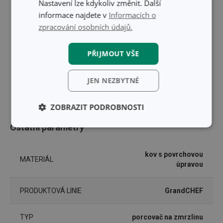
Nastavení lze kdykoliv změnit. Další
informace najdete v
Informacích o
zpracování osobních údajů.
PŘIJMOUT VŠE
JEN NEZBYTNÉ
ZOBRAZIT PODROBNOSTI
Ostatní parametry
Základní
Analytické a
(funkční) cookies
preferenční
cookies
kov s povrchovou
MATERIÁL
úpravou
Marketingové
Funkční soubory
cookies
PRODUKTOVÁ LINIE
GrandCHEF
TYP
porcovač na zmrzlinu