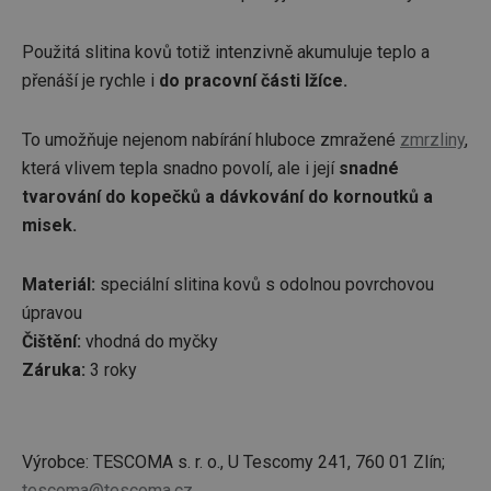
Použitá slitina kovů totiž intenzivně akumuluje teplo a
přenáší je rychle i
do pracovní části lžíce.
To umožňuje nejenom nabírání hluboce zmražené
zmrzliny
,
která vlivem tepla snadno povolí, ale i její
snadné
tvarování do kopečků a dávkování do kornoutků a
misek.
Materiál:
speciální slitina kovů s odolnou povrchovou
úpravou
Čištění:
vhodná do myčky
Záruka:
3 roky
Výrobce: TESCOMA s. r. o., U Tescomy 241, 760 01 Zlín;
tescoma@tescoma.cz