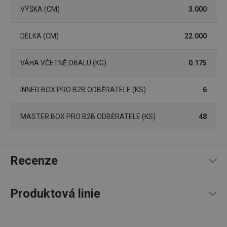
platné 
VÝŠKA (CM)
3.000
o použí
jejich
webov
stránek
DÉLKA (CM)
22.000
CookieScriptConsent
1 měsíc
Tento 
CookieScript
cookie 
www.tescoma.cz
VÁHA VČETNĚ OBALU (KG)
0.175
služba 
zásadách ochrany soukromí společnosti Google
Script.
zapama
předvo
INNER BOX PRO B2B ODBĚRATELE (KS)
6
souhlas
soubor
cookie
návštěv
MASTER BOX PRO B2B ODBĚRATELE (KS)
48
nutné, 
banner
Cookie
Script.
fungov
správně
Recenze
FPGSID
30 minut
Tento 
Google
cookie 
.tescoma.cz
používá
Produktová linie
uchová
stavu
uživate
100
%
5
1
x
relace 
4
0
x
požada