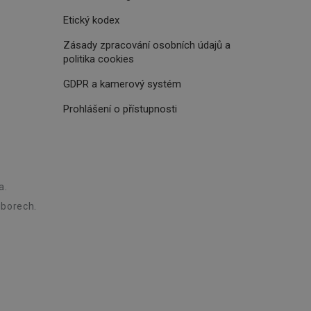
Etický kodex
Zásady zpracování osobních údajů a
politika cookies
GDPR a kamerový systém
rencí výkonnosti a
ormací o chování
jejich prohlížení
jichž cílem je
Prohlášení o přístupnosti
analytických údajů
tránky.
ormací o chování
ížeče webových
jichž cílem je
aného obsahu nebo
osobní údaje.
, které jsou pro vás
 omezení počtu
ání a
a.
zené návštěvníkem
ření účinnosti
ch významných akcí,
při affiliate
borech.
ní.
ských interakcí a
živatelské
 četnosti návštěv a k
ánkám. Shromažďuje
 Doubleclick a
ánkách, jako
vatel používá