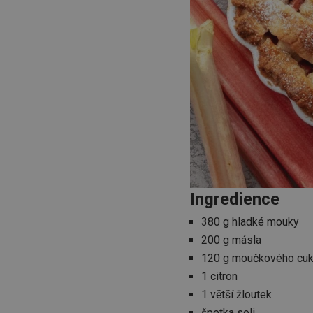
Ingredience
380 g hladké mouky
200 g másla
120 g moučkového cu
1 citron
1 větší žloutek
špetka soli