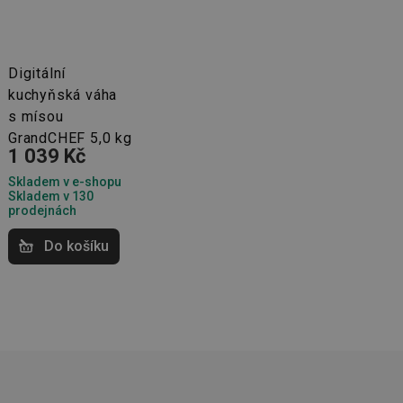
Digitální
kuchyňská váha
kční soubory
s mísou
 správa účtu. Webové
GrandCHEF 5,0 kg
1 039 Kč
Skladem v e-shopu
Skladem v 130
prodejnách
Do košíku
zi lidmi a roboty.
vat platné zprávy o
cript.com k
 cookie
kie-Script.com
avu uživatelské