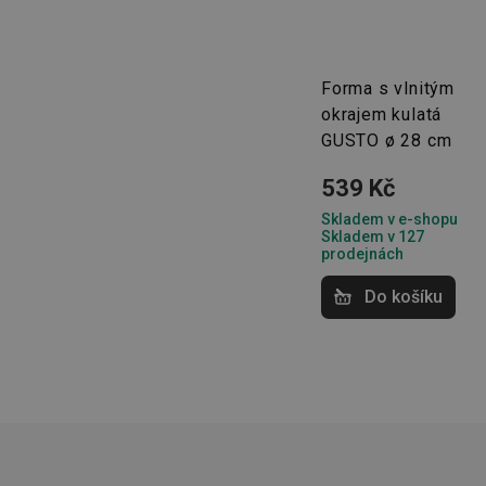
Forma s vlnitým
okrajem kulatá
Základní (fun
GUSTO ø 28 cm
Nezbytně nutné soubo
stránky nelze bez ne
539 Kč
Název
Skladem v e-shopu
Skladem v 127
shopsys_abc
prodejnách
Do košíku
__cf_bm
CookieScriptConse
FPGSID