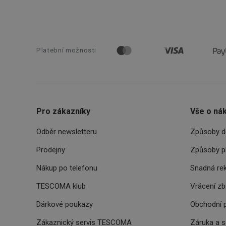
__cf_bm
cjConsent
Platební možnosti
__rtbh.lid
OAU
__Secure-YNID
Pro zákazníky
Vše o ná
HAPLB8G
Odběr newsletteru
Způsoby d
Prodejny
Způsoby p
INGRESSCOOKIE
Nákup po telefonu
Snadná re
TESCOMA klub
Vrácení z
clientToken
Dárkové poukazy
Obchodní 
udid
Zákaznický servis TESCOMA
Záruka a 