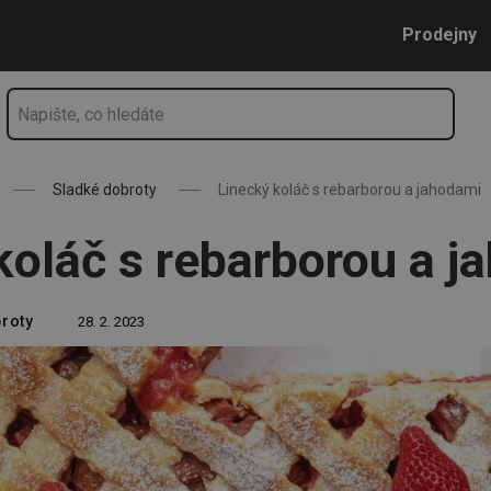
Přejít na hlavní obsah
Přejít na vyhledávání
Přejít na navigaci
Prodejny
Sladké dobroty
Linecký koláč s rebarborou a jahodami
koláč s rebarborou a j
roty
28. 2. 2023