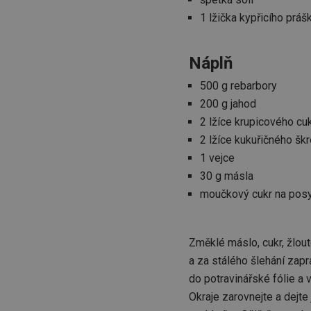
1 lžička kypřicího práš
Náplň
500 g rebarbory
200 g jahod
2 lžíce krupicového cu
2 lžíce kukuřičného šk
1 vejce
30 g másla
moučkový cukr na pos
Změklé máslo, cukr, žlout
a za stálého šlehání zapr
do potravinářské fólie a 
Okraje zarovnejte a dejte