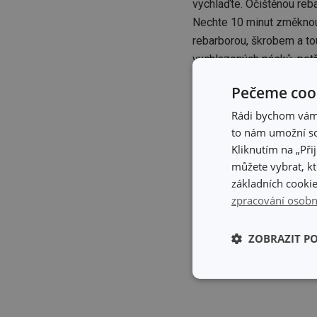
vychlaďte. Očištěnou reb
Nechte 10 minut změknout
rebarborou, škrobem a to
vychlazených pásků, potř
po dobu cca 35 minut. P
Pečeme cook
Rádi bychom vám u
to nám umožní so
Kliknutím na „Při
můžete vybrat, kt
základních cookie
zpracování osobn
ZOBRAZIT P
Základní (fun
cookies