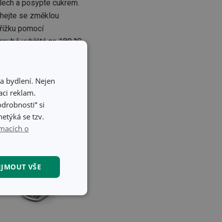
plech a posypte cukrem.
chejte se změklou
mřížku pomocí
roubě vyhřáté na 180 °C
dnout.
a bydlení. Nejen
ci reklam.
odrobnosti“ si
etýká se tzv.
macích o
IJMOUT VŠE
kční soubory