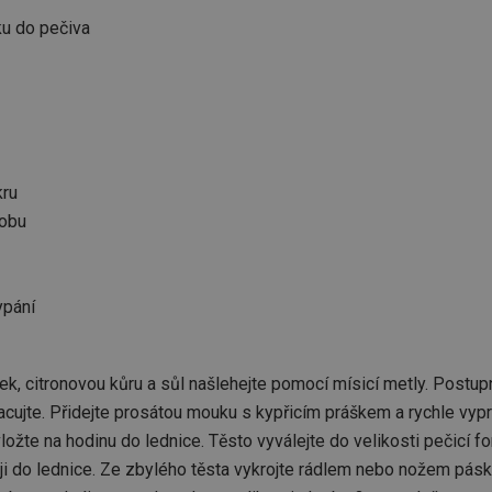
ku do pečiva
kru
robu
ypání
ek, citronovou kůru a sůl našlehejte pomocí mísicí metly. Postupn
acujte. Přidejte prosátou mouku s kypřicím práškem a rychle vypr
vložte na hodinu do lednice. Těsto vyválejte do velikosti pečicí f
 ji do lednice. Ze zbylého těsta vykrojte rádlem nebo nožem pásk