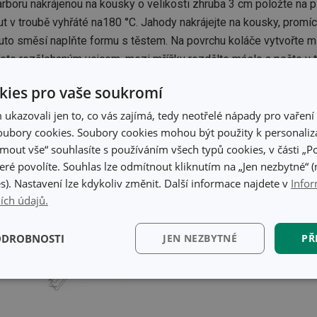
arboru nakrájenou na kousky o velikosti zhruba 3 cm položte na 
 v troubě vyhřáté na180 °C. Jahody nakrájejte na kousky, promí
uto směsí naplňte formu s těstem. Na povrchu koláče vytvořte 
ete rozšlehaným vejcem, mezi mřížku rozdělte máslo a pečte v t
o upečení posypte moučkovým cukrem a nechte cca 3 hodiny chla
ies pro vaše soukromí
kazovali jen to, co vás zajímá, tedy neotřelé nápady pro vaření 
ubory cookies. Soubory cookies mohou být použity k personaliza
jmout vše“ souhlasíte s používáním všech typů cookies, v části „P
eré povolíte. Souhlas lze odmítnout kliknutím na „Jen nezbytné“ (n
s). Nastavení lze kdykoliv změnit. Další informace najdete v
Infor
ích údajů.
ODROBNOSTI
JEN NEZBYTNÉ
PŘ
kční)
Analytické a
Marketingové
Fun
preferenční cookies
cookies