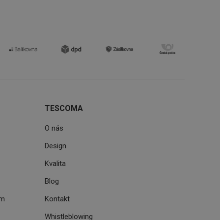
zi lidmi a roboty.
vat platné zprávy o
uhlasu uživatele
ke zlepšení
iřadí konkrétnímu
prohlížení.
TESCOMA
oho, jak uživatelé
e funkčnost
O nás
ovozu na několika
držovat výkon v
Design
štěvníkovi. Používá
Kvalita
 optimalizovala
Blog
ém
Kontakt
i zařízení, která
Whistleblowing
oužívání a zlepšila