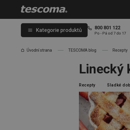
Nacházíte se na stránce Linecký koláč s rebarborou a jahodami
800 801 122
Kategorie produktů
Po - Pá od 7 do 17
Úvodní strana
TESCOMA blog
Recepty
Linecký 
Recepty
Sladké dob