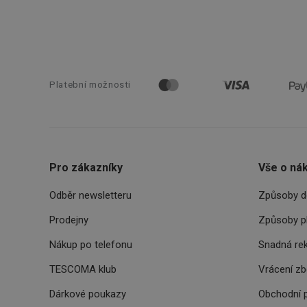
HAPLB8G
INGRESSCOOKIE
Platební možnosti
clientToken
udid
Pro zákazníky
Vše o ná
Odběr newsletteru
Způsoby d
Prodejny
Způsoby p
Název
Název
Název
Nákup po telefonu
Snadná re
cto_bundle
vivdocref
FPLC
TESCOMA klub
Vrácení z
cjevent_sc
cto_bundle
Dárkové poukazy
Obchodní 
viewer_token
cjUser