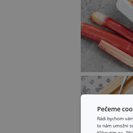
Pečeme cook
Rádi bychom vám u
to nám umožní so
Kliknutím na „Při