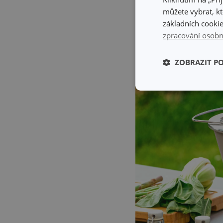
můžete vybrat, kt
základních cookie
zpracování osobn
ZOBRAZIT P
Základní (fun
cookies
Základní (fun
Nezbytně nutné soubo
stránky nelze bez ne
Název