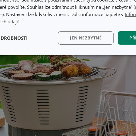
eré povolíte. Souhlas lze odmítnout kliknutím na „Jen nezbytné“ (n
s). Nastavení lze kdykoliv změnit. Další informace najdete v
Infor
ích údajů.
ODROBNOSTI
JEN NEZBYTNÉ
PŘ
kční)
Analytické a
Marketingové
Fun
preferenční cookies
cookies
kční) cookies
Analytické a preferenční cookies
Marketingové cookies
Fun
ry cookie umožňují základní funkce webových stránek, jako je přihlášení uživatele a
zbytně nutných souborů cookie správně používat.
Poskytovatel
/
Vyprší
Popis
Doména