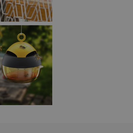
zi lidmi a roboty.
vat platné zprávy o
cript.com k
 cookie
kie-Script.com
avu uživatelské
zi lidmi a roboty.
vat platné zprávy o
uhlasu uživatele
ke zlepšení
iřadí konkrétnímu
prohlížení.