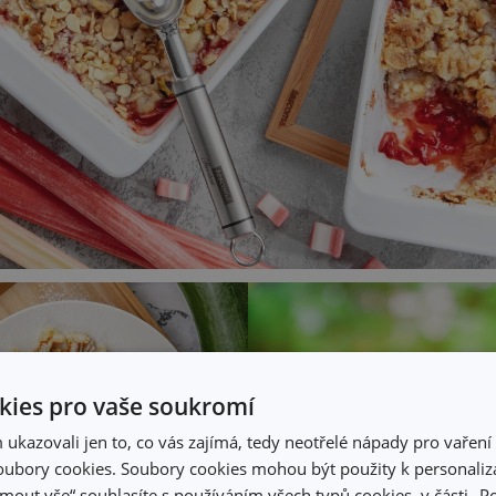
ies pro vaše soukromí
kazovali jen to, co vás zajímá, tedy neotřelé nápady pro vaření 
ubory cookies. Soubory cookies mohou být použity k personaliza
jmout vše“ souhlasíte s používáním všech typů cookies, v části „P