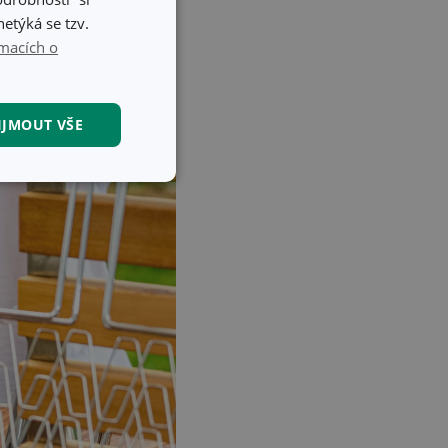
etýká se tzv.
macích o
IJMOUT VŠE
kční soubory
kční soubory
 správa účtu. Webové