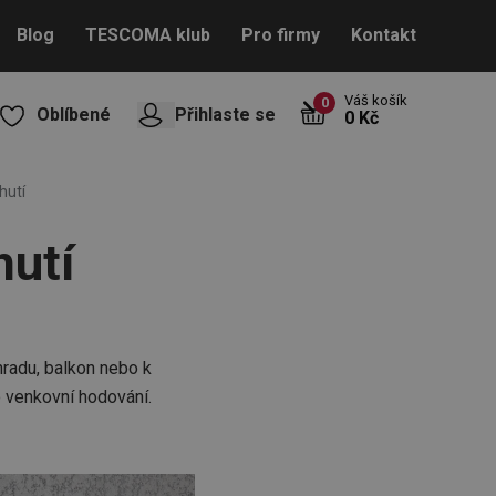
Blog
TESCOMA klub
Pro firmy
Kontakt
Váš košík
0
Oblíbené
Přihlaste se
0 Kč
hutí
hutí
hradu, balkon nebo k
o venkovní hodování.