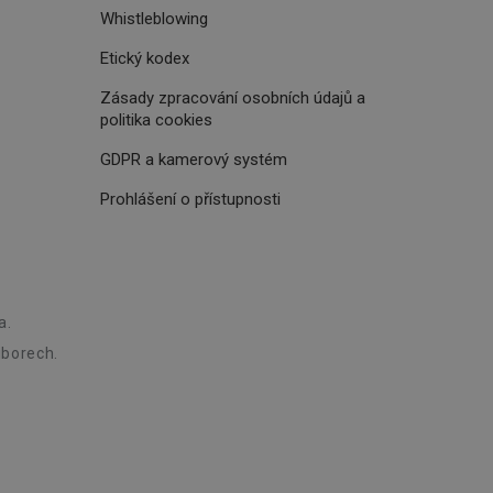
aného obsahu nebo
Whistleblowing
osobní údaje.
, které jsou pro vás
 omezení počtu
ání a
Etický kodex
zené návštěvníkem
ření účinnosti
ch významných akcí,
při affiliate
Zásady zpracování osobních údajů a
ní.
politika cookies
GDPR a kamerový systém
ských interakcí a
živatelské
Prohlášení o přístupnosti
 četnosti návštěv a k
ánkám. Shromažďuje
 Doubleclick a
ánkách, jako
vatel používá
ou koncový uživatel
ebu.
edování a analýzy,
rakce na webových
a.
telů a zlepšit
borech.
rite a používá se k
s k zachování stavu
mům koncového
Tento soubor cookie
tí.
živatelských relací
ět interakci
pro sledování
ro zvýšení
vých stránkách, pro
o reklamní účely.