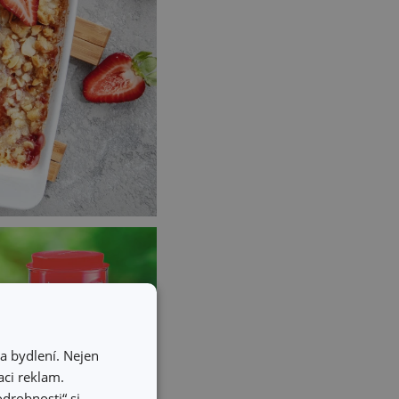
a bydlení. Nejen
ci reklam.
odrobnosti“ si