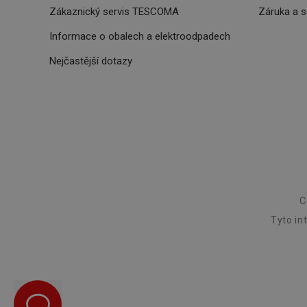
Zákaznický servis TESCOMA
Záruka a 
cje
XANDR_PANID
cjevent
Informace o obalech a elektroodpadech
lastVisitedProducts
Nejčastější dotazy
_hjSessionUser_329
cjevent_dc
_clck
cjdata
trgid_tescoma_cz
c
IDE
udmts
trgpv
C
Tyto in
g
_ga_X1X0DZP3CV
persooSession
_biano