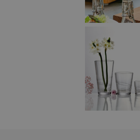
shopsys_abc
__cf_bm
CookieScriptConse
FPGSID
__cf_bm
cjConsent
__rtbh.lid
OAU
__Secure-YNID