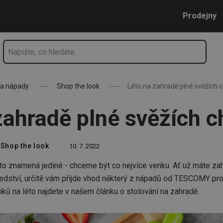
Přejít na hlavní obsah
Přejít na vyhledávání
Přejít na navigaci
Prodejny
 a nápady
Shop the look
Léto na zahradě plné svěžích c
zahradě plné svěžích c
Shop the look
10. 7. 2022
 to znamená jediné - chceme být co nejvíce venku. Ať už máte za
sedství, určitě vám přijde vhod některý z nápadů od TESCOMY pr
ků na léto najdete v našem článku o stolování na zahradě.