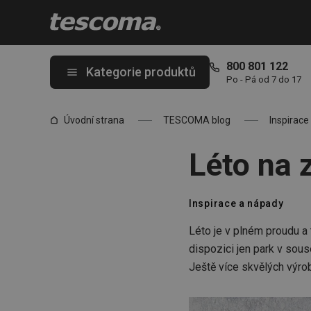
Nacházíte se na stránce Léto na zahradě plné svěžích chutí
800 801 122
Kategorie produktů
Po - Pá od 7 do 17
Úvodní strana
TESCOMA blog
Inspirace
Léto na 
Inspirace a nápady
Léto je v plném proudu a
dispozici jen park v sou
Ještě více skvělých výrob