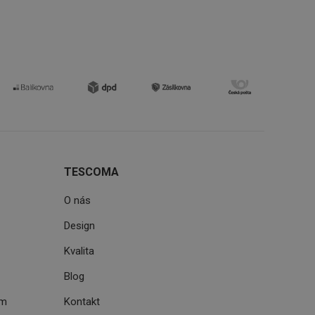
oho, jak uživatelé
e funkčnost
ovozu na několika
držovat výkon v
štěvníkovi. Používá
 optimalizovala
i zařízení, která
oužívání a zlepšila
TESCOMA
O nás
Design
Kvalita
rencí výkonnosti a
ormací o chování
jejich prohlížení
jichž cílem je
Blog
analytických údajů
tránky.
ormací o chování
ém
Kontakt
ížeče webových
jichž cílem je