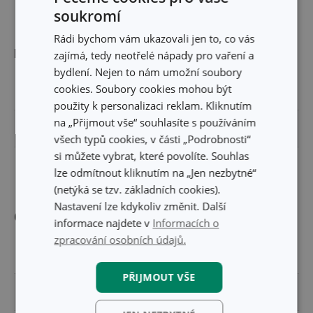
soukromí
Rádi bychom vám ukazovali jen to, co vás
Rozměry
zajímá, tedy neotřelé nápady pro vaření a
bydlení. Nejen to nám umožní soubory
cookies. Soubory cookies mohou být
ŠÍŘKA PRODUKTU (CM)
24
použity k personalizaci reklam. Kliknutím
na „Přijmout vše“ souhlasíte s používáním
VÝŠKA PRODUKTU (CM)
0.9
všech typů cookies, v části „Podrobnosti“
si můžete vybrat, které povolíte. Souhlas
DÉLKA PRODUKTU (CM)
36
lze odmítnout kliknutím na „Jen nezbytné“
(netýká se tzv. základních cookies).
Nastavení lze kdykoliv změnit. Další
Ostatní parametry
informace najdete v
Informacích o
zpracování osobních údajů.
MATERIÁL
plast
PŘIJMOUT VŠE
PRODUKTOVÁ LINIE
PRESTO