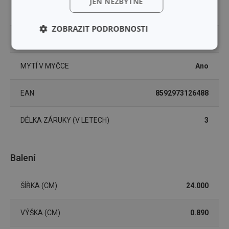
JEN NEZBYTNÉ
TYP
krájecí deska
ZOBRAZIT PODROBNOSTI
ZAŘAZENÍ
krájecí desky
Základní
Analytické a
(funkční) cookies
preferenční
MYTÍ V MYČCE
Ano
cookies
EAN
8592973126488
Marketingové
Funkční soubory
cookies
DÉLKA ZÁRUKY (V LETECH)
3
Balení
ŠÍŘKA (CM)
24.000
Základní (funkční) cookies
Analytické a preferenční cookies
VÝŠKA (CM)
0.890
Marketingové cookies
Funkční soubory