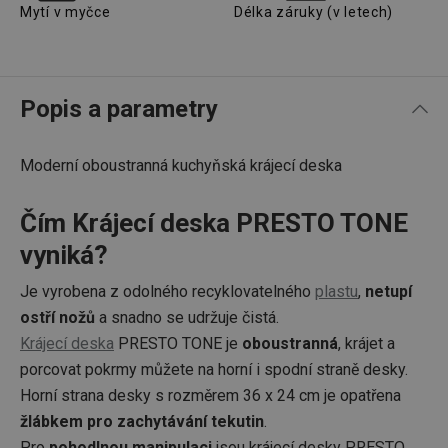
Mytí v myčce
Délka záruky (v letech)
Popis a parametry
Moderní oboustranná kuchyňská krájecí deska
Čím Krájecí deska PRESTO TONE
vyniká?
Je vyrobena z odolného recyklovatelného
plastu
,
netupí
ostří nožů
a snadno se udržuje čistá.
Krájecí deska
PRESTO TONE je
oboustranná
, krájet a
porcovat pokrmy můžete na horní i spodní straně desky.
Horní strana desky s rozměrem 36 x 24 cm je opatřena
žlábkem pro zachytávání tekutin
.
Pro
pohodlnou manipulaci
jsou krájecí desky PRESTO