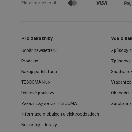
Platební možnosti
cjConsent
__rtbh.lid
OAU
Pro zákazníky
Vše o ná
__Secure-YNID
Odběr newsletteru
Způsoby d
HAPLB8G
Prodejny
Způsoby p
Nákup po telefonu
Snadná re
TESCOMA klub
Vrácení z
INGRESSCOOKIE
Dárkové poukazy
Obchodní 
clientToken
Zákaznický servis TESCOMA
Záruka a 
udid
Informace o obalech a elektroodpadech
Nejčastější dotazy