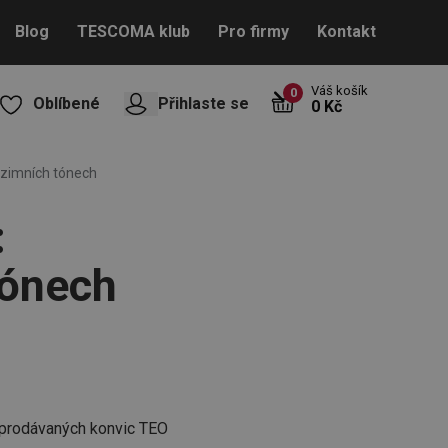
Blog
TESCOMA klub
Pro firmy
Kontakt
Váš košík
0
Oblíbené
Přihlaste se
0 Kč
dzimních tónech
:
tónech
 prodávaných konvic TEO