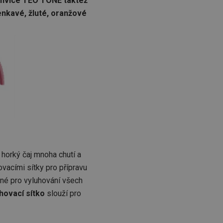
onvice TEO TONE taktéž
enkavé, žluté, oranžové
 horký čaj mnoha chutí a
vacími sítky pro přípravu
né pro vyluhování všech
uhovací sítko
slouží pro