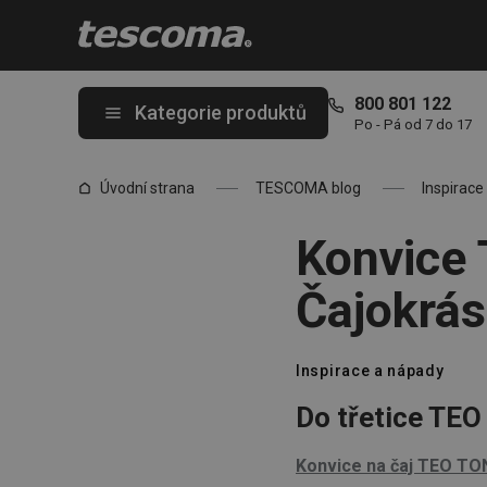
Nacházíte se na stránce Konvice TEO TONE, 1,25 a 1,7 l: Čajok
800 801 122
Kategorie produktů
Po - Pá od 7 do 17
Úvodní strana
TESCOMA blog
Inspirace
Konvice 
Čajokrás
Inspirace a nápady
Do třetice TEO
Konvice na čaj TEO TON