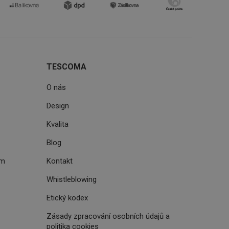
uhlasu uživatele
ke zlepšení
iřadí konkrétnímu
prohlížení.
TESCOMA
O nás
oho, jak uživatelé
Design
e funkčnost
ovozu na několika
držovat výkon v
Kvalita
Blog
štěvníkovi. Používá
 optimalizovala
ém
Kontakt
Whistleblowing
i zařízení, která
Etický kodex
oužívání a zlepšila
Zásady zpracování osobních údajů a
politika cookies