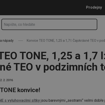
rásné TEO v podzimních tónech
Přejít na hlavní obsah
Přejít na vyhledávání
Přejít na navigaci
Prodejny
 a nápady
Konvice TEO TONE, 1,25 a 1,7 l: Čajokrásné TEO v po
TEO TONE, 1,25 a 1,7 l
né TEO v podzimních 
2. 2. 2016
 TONE konvice!
E s vyluhovacími sítky
jsou barevnými „sestrami“ velmi dobře