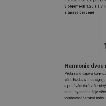
Inspirací nám byl podzim
v objemech 1,25 a 1,7 li
a tmavě červené.
Harmonie dvou 
Překrásné čajové konvice 
vůní. Exkluzivní design 
a podávání čajů z čerstvý
druhů sypaného čaje včetn
vyluhování čerstvé máty,