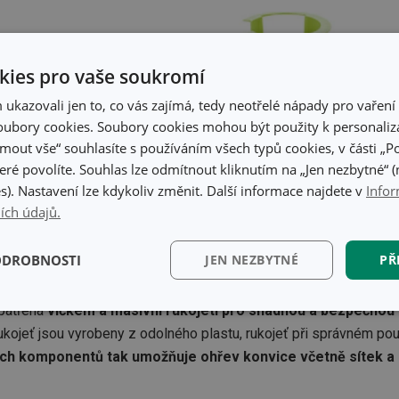
ies pro vaše soukromí
kazovali jen to, co vás zajímá, tedy neotřelé nápady pro vaření 
ubory cookies. Soubory cookies mohou být použity k personaliza
jmout vše“ souhlasíte s používáním všech typů cookies, v části „P
eré povolíte. Souhlas lze odmítnout kliknutím na „Jen nezbytné“ (n
s). Nastavení lze kdykoliv změnit. Další informace najdete v
Infor
ích údajů.
ODROBNOSTI
JEN NEZBYTNÉ
PŘ
patřena
víčkem a masivní rukojetí pro snadnou a bezpečnou
kční)
Analytické a
Marketingové
Fun
preferenční cookies
cookies
 rukojeť jsou vyrobeny z odolného plastu, rukojeť při správném p
h komponentů tak umožňuje ohřev konvice včetně sítek a 