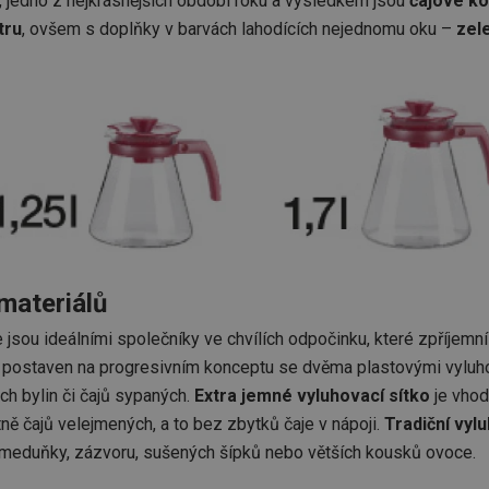
, jedno z nejkrásnějších období roku a výsledkem jsou
čajové k
tru
, ovšem s doplňky v barvách lahodících nejednomu oku –
zel
materiálů
jsou ideálními společníky ve chvílích odpočinku, které zpříjemní
je postaven na progresivním konceptu se dvěma plastovými vyluho
ch bylin či čajů sypaných.
Extra jemné vyluhovací sítko
je vhod
ě čajů velejmených, a to bez zbytků čaje v nápoji.
Tradiční vyl
 meduňky, zázvoru, sušených šípků nebo větších kousků ovoce.