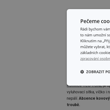
Pečeme cook
Rádi bychom vám u
to nám umožní so
Kliknutím na „Při
můžete vybrat, kt
základních cookie
zpracování osobn
ZOBRAZIT P
Konvice TEO TONE
je o
Základní (fun
cookies
vyluhovací sítka, víčko i
nepálí.
Absence kovovýc
troubě.