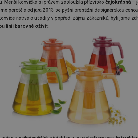
ru. Menší konvička si právem zasloužila přízvisko
čajokrásná
– j
rné porotě a od jara 2013 se pyšní prestižní designérskou cenou
nvice natrvalo usadily v popředí zájmu zákazníků, byli jsme zah
u linii barevně oživit
.