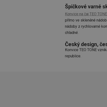
Špičkové varné s
Konvice na čaj TEO TONE
Základní (fun
přímo ve skleněné nádob
Nezbytně nutné soubo
nádoby z rychlovarné kon
stránky nelze bez ne
chladné.
Název
Český design, če
shopsys_abc
Konvice TEO TONE vznika
__cf_bm
republice.
CookieScriptConse
FPGSID
__cf_bm