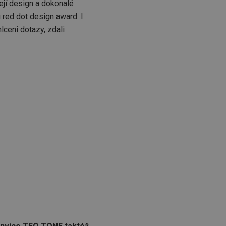
ejí design a dokonalé
 red dot design award. I
lceni dotazy, zdali