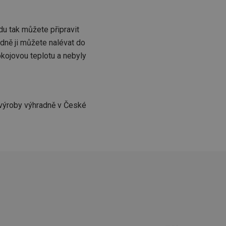
du tak můžete připravit
kční soubory
dně ji můžete nalévat do
 správa účtu. Webové
kojovou teplotu a nebyly
 výroby výhradně v České
zi lidmi a roboty.
vat platné zprávy o
cript.com k
 cookie
kie-Script.com
avu uživatelské
zi lidmi a roboty.
vat platné zprávy o