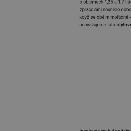
o objemech 1,25 a 1,7 lit
zpracování neuniklo odbo
když se obě mimořádné ko
neuvažujeme tuto
stylovo