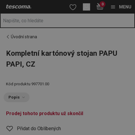
Nacházíte se na stránce Kompletní kartónový stojan PAPU PAPI
0
Přejít na hlavní obsah
Přejít na vyhledávání
Přejít na navigaci
MENU
Úvodní strana
Kompletní kartónový stojan PAPU
PAPI, CZ
Kód produktu
997701.00
Popis
Prodej tohoto produktu už skončil
Přidat do Oblíbených