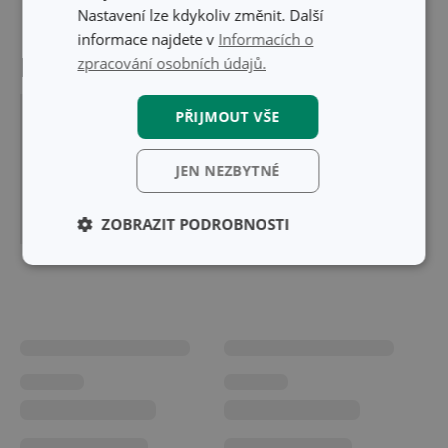
Nastavení lze kdykoliv změnit. Další
informace najdete v
Informacích o
zpracování osobních údajů.
Naposledy navštívené produkty
PŘIJMOUT VŠE
JEN NEZBYTNÉ
ZOBRAZIT PODROBNOSTI
Základní
Analytické a
(funkční) cookies
preferenční
cookies
Marketingové
Funkční soubory
cookies