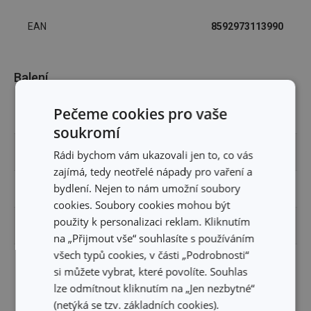
EAN
8592973113990
Balení
Pečeme cookies pro vaše
ŠÍŘKA (CM)
41.000
soukromí
VÝŠKA (CM)
161.500
Rádi bychom vám ukazovali jen to, co vás
zajímá, tedy neotřelé nápady pro vaření a
bydlení. Nejen to nám umožní soubory
DÉLKA (CM)
44.500
cookies. Soubory cookies mohou být
použity k personalizaci reklam. Kliknutím
VÁHA VČETNĚ OBALU (KG)
3.330
na „Přijmout vše“ souhlasíte s používáním
všech typů cookies, v části „Podrobnosti“
MASTER BOX PRO B2B ODBĚRATELE (KS)
1
si můžete vybrat, které povolíte. Souhlas
lze odmítnout kliknutím na „Jen nezbytné“
(netýká se tzv. základních cookies).