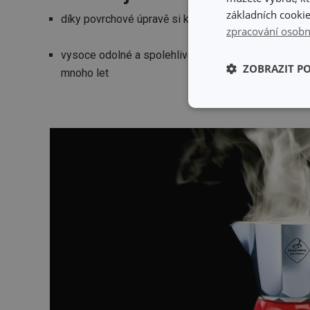
základních cookie
díky povrchové úpravě si kávovary déle uchovají dok
zpracování osobn
vysoce odolné a spolehlivé, tradiční italské espre
ZOBRAZIT P
mnoho let
Základní (fun
cookies
Základní (fun
Nezbytně nutné soubo
stránky nelze bez ne
Název
shopsys_abc