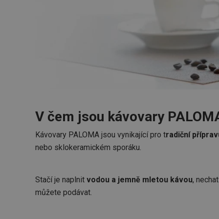
V čem jsou kávovary PALOM
Kávovary PALOMA jsou vynikající pro t
radiční přípr
nebo sklokeramickém sporáku.
Stačí je naplnit
vodou a jemně mletou kávou
, necha
můžete podávat.