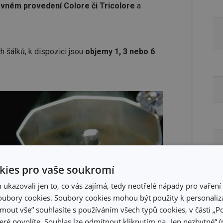
evném provedení Colore či Tricolore
a
h šálků, k dispozici jsou
objemy 1, 3 nebo 6
ies pro vaše soukromí
kazovali jen to, co vás zajímá, tedy neotřelé nápady pro vaření 
ubory cookies. Soubory cookies mohou být použity k personaliza
jmout vše“ souhlasíte s používáním všech typů cookies, v části „P
další výhody?
eré povolíte. Souhlas lze odmítnout kliknutím na „Jen nezbytné“ (n