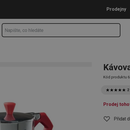
Přejít na hlavní obsah
Přejít na vyhledávání
Přejít na navigaci
Prodejny
Kávova
Kód produktu
6
2
Prodej toho
Přidat 