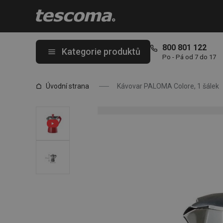
Nacházíte se na stránce Kávovar PALOMA Colore, 1 šálek
800 801 122
Kategorie produktů
Po - Pá od 7 do 17
Úvodní strana
Kávovar PALOMA Colore, 1 šálek