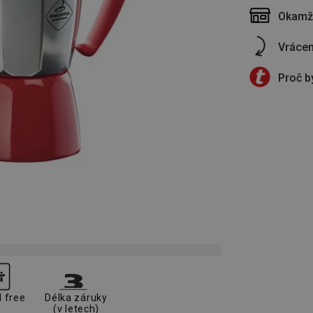
Okamži
Vrácen
Proč b
l free
Délka záruky
(v letech)