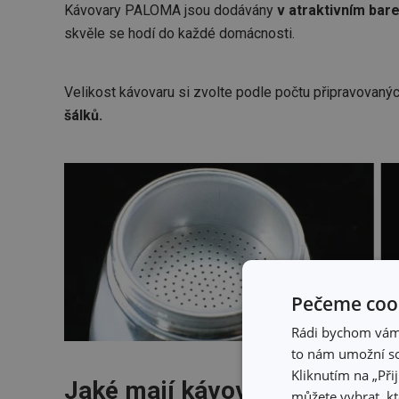
Kávovary PALOMA jsou dodávány
v atraktivním bar
skvěle se hodí do každé domácnosti.
Velikost kávovaru si zvolte podle počtu připravovanýc
šálků.
Pečeme cook
Rádi bychom vám u
to nám umožní so
Kliknutím na „Při
Jaké mají kávovary PALOMA 
můžete vybrat, kt