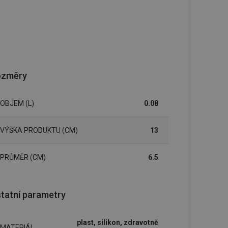
ozměry
OBJEM (L)
0.08
VÝŠKA PRODUKTU (CM)
13
PRŮMĚR (CM)
6.5
tatní parametry
plast, silikon, zdravotně
MATERIÁL