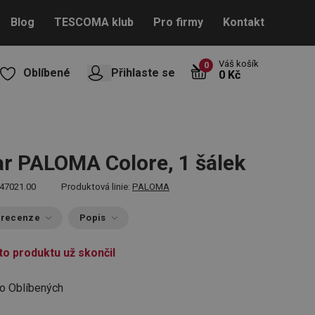
Blog
TESCOMA klub
Pro firmy
Kontakt
Váš košík
0
Oblíbené
Přihlaste se
0 Kč
r PALOMA Colore, 1 šálek
47021.00
Produktová linie:
PALOMA
 recenze
Popis
to produktu už skončil
do Oblíbených