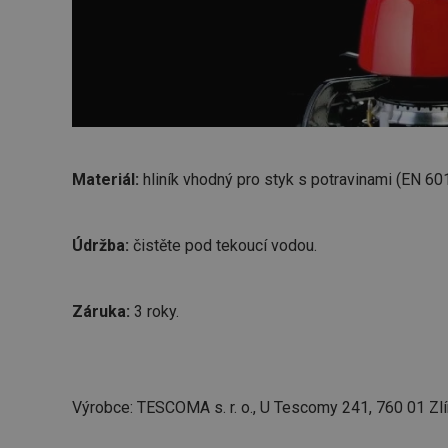
__cf_bm
CookieScriptConse
FPGSID
Materiál:
hliník vhodný pro styk s potravinami (EN 601
__cf_bm
Údržba:
čistěte pod tekoucí vodou.
cjConsent
Záruka:
3 roky.
__rtbh.lid
OAU
Výrobce: TESCOMA s. r. o., U Tescomy 241, 760 01 Zlí
__Secure-YNID