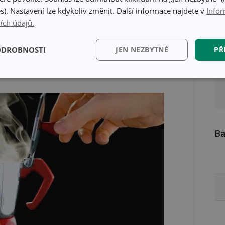
s). Nastavení lze kdykoliv změnit. Další informace najdete v
Infor
onalý vzhled a lépe se čistí
ích údajů.
sso v nich můžete spokojeně připravovat po
ODROBNOSTI
JEN NEZBYTNÉ
PŘ
kční)
Analytické a
Marketingové
Fun
preferenční cookies
cookies
Ba
kční) cookies
Analytické a preferenční cookies
Marketingové cookies
Fun
ry cookie umožňují základní funkce webových stránek, jako je přihlášení uživatele a
zbytně nutných souborů cookie správně používat.
Poskytovatel
/
Vyprší
Popis
Doména
www.tescoma.cz
5 měsíců