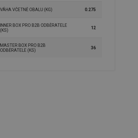
VÁHA VČETNĚ OBALU (KG)
0.275
zi lidmi a roboty.
vat platné zprávy o
INNER BOX PRO B2B ODBĚRATELE
12
cript.com k
(KS)
 cookie
kie-Script.com
MASTER BOX PRO B2B
36
ODBĚRATELE (KS)
avu uživatelské
zi lidmi a roboty.
vat platné zprávy o
uhlasu uživatele
ke zlepšení
iřadí konkrétnímu
prohlížení.