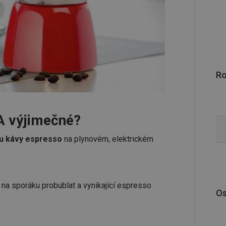
R
A výjimečné?
avu kávy espresso
na plynovém, elektrickém
t na sporáku probublat a vynikající espresso
Os