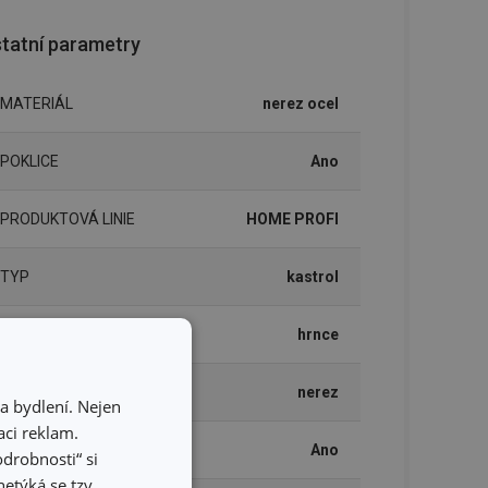
tatní parametry
MATERIÁL
nerez ocel
POKLICE
Ano
PRODUKTOVÁ LINIE
HOME PROFI
TYP
kastrol
ZAŘAZENÍ
hrnce
BARVA
nerez
a bydlení. Nejen
ci reklam.
INDUKČNÍ OHŘEV
Ano
odrobnosti“ si
etýká se tzv.