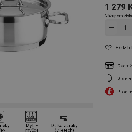
1 279 
Nákupem získá
Přidat 
Přidat 
Okamži
Vrácen
Proč b
rický
Mytí v
Délka záruky
řev
myčce
(v letech)