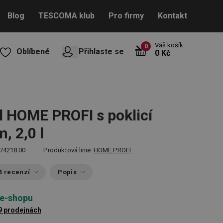
Blog
TESCOMA klub
Pro firmy
Kontakt
Váš košík
0
Oblíbené
Přihlaste se
0 Kč
l HOME PROFI s poklicí
, 2,0 l
74218.00
Produktová linie:
HOME PROFI
4 recenzí
Popis
 e-shopu
9 prodejnách