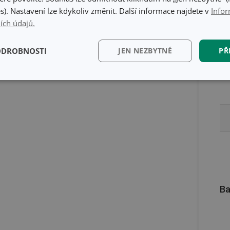
s). Nastavení lze kdykoliv změnit. Další informace najdete v
Infor
ích údajů.
ODROBNOSTI
JEN NEZBYTNÉ
PŘ
kční)
Analytické a
Marketingové
Fun
preferenční cookies
cookies
kční) cookies
Analytické a preferenční cookies
Marketingové cookies
Fun
ry cookie umožňují základní funkce webových stránek, jako je přihlášení uživatele a
Ba
zbytně nutných souborů cookie správně používat.
Poskytovatel
/
Vyprší
Popis
Doména
www.tescoma.cz
5 měsíců