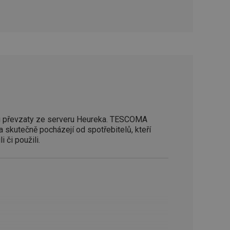
oho, jak uživatelé
e funkčnost
ovozu na několika
držovat výkon v
štěvníkovi. Používá
 optimalizovala
i zařízení, která
oužívání a zlepšila
 převzaty ze serveru Heureka. TESCOMA
a skutečně pocházejí od spotřebitelů, kteří
i či použili.
rencí výkonnosti a
ormací o chování
jejich prohlížení
jichž cílem je
analytických údajů
tránky.
ormací o chování
ížeče webových
jichž cílem je
aného obsahu nebo
osobní údaje.