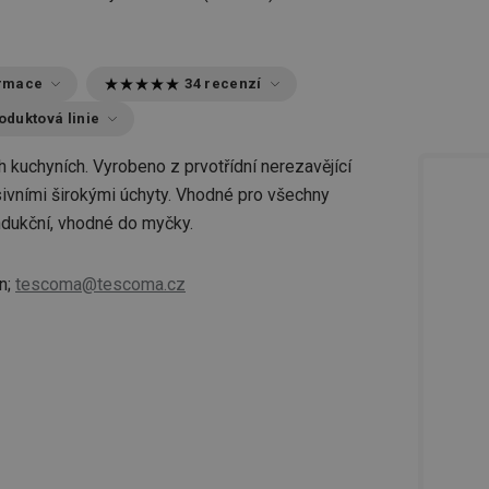
ormace
34 recenzí
oduktová linie
h kuchyních. Vyrobeno z prvotřídní nerezavějící
ivními širokými úchyty. Vhodné pro všechny
ndukční, vhodné do myčky.
n;
tescoma@tescoma.cz