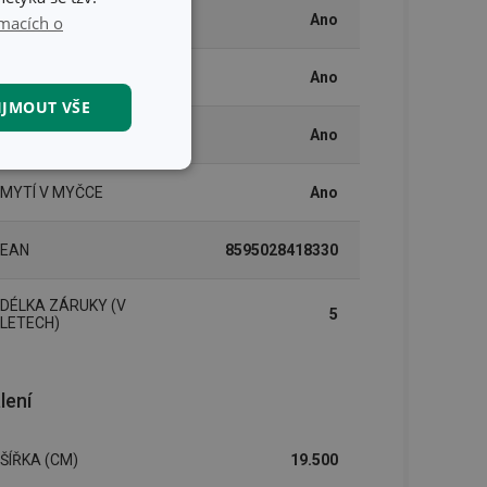
PLYNOVÝ OHŘEV
Ano
macích o
SKLOKERAMICKÝ OHŘEV
Ano
IJMOUT VŠE
ELEKTRICKÝ OHŘEV
Ano
kční soubory
MYTÍ V MYČCE
Ano
EAN
8595028418330
DÉLKA ZÁRUKY (V
5
LETECH)
kční soubory
 správa účtu. Webové
lení
ŠÍŘKA (CM)
19.500