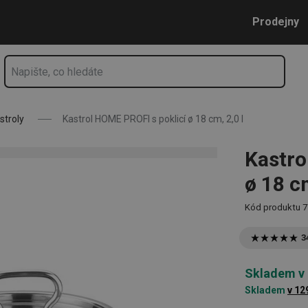
2,0 l
Přejít na hlavní obsah
Přejít na vyhledávání
Přejít na navigaci
Prodejny
stroly
Kastrol HOME PROFI s poklicí ø 18 cm, 2,0 l
Kastro
ø 18 cm
Kód produktu
7
3
Skladem v
Skladem
v 12