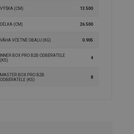
VÝŠKA (CM)
13.500
zi lidmi a roboty.
vat platné zprávy o
DÉLKA (CM)
26.500
cript.com k
 cookie
kie-Script.com
VÁHA VČETNĚ OBALU (KG)
0.905
avu uživatelské
INNER BOX PRO B2B ODBĚRATELE
4
(KS)
zi lidmi a roboty.
vat platné zprávy o
MASTER BOX PRO B2B
8
ODBĚRATELE (KS)
uhlasu uživatele
ke zlepšení
iřadí konkrétnímu
prohlížení.