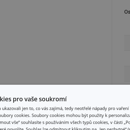
Os
ies pro vaše soukromí
kazovali jen to, co vás zajímá, tedy neotřelé nápady pro vaření 
ubory cookies. Soubory cookies mohou být použity k personaliza
jmout vše“ souhlasíte s používáním všech typů cookies, v části „P
eré povolíte. Souhlas lze odmítnout kliknutím na „Jen nezbytné“ (n