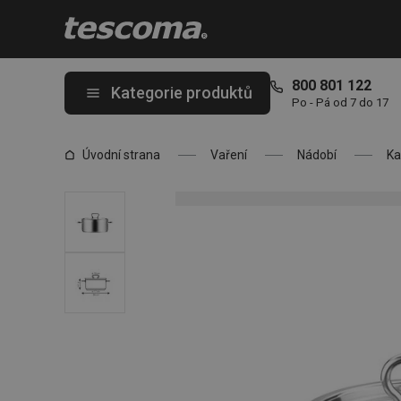
Nacházíte se na stránce Kastrol HOME PROFI s poklicí ø 18 cm, 
800 801 122
Kategorie produktů
Po - Pá od 7 do 17
Úvodní strana
Vaření
Nádobí
Ka