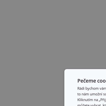
Pečeme cook
Rádi bychom vám u
to nám umožní so
Kliknutím na „Při
můžete vybrat, kt