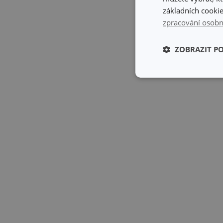
základních cookie
zpracování osobn
ZOBRAZIT P
Základní (fun
cookies
Základní (fun
Nezbytně nutné soubo
stránky nelze bez ne
Název
shopsys_abc