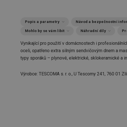
Popis a parametry
Návod a bezpečnostní inf
Mohlo by se vám líbit
Náhradní díly
Pr
Vynikající pro použití v domácnostech i profesionálníc
oceli, opatřeno extra silným sendvičovým dnem a mas
typy sporáků – plynové, elektrické, sklokeramické a i
Výrobce: TESCOMA s. r. o., U Tescomy 241, 760 01 Zlí