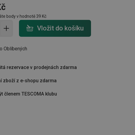
Kč
te body v hodnotě
39 Kč
do košíku - počet
Vložit do košíku
do Oblíbených
tá rezervace v prodejnách zdarma
í zboží z e-shopu zdarma
ýt členem TESCOMA klubu