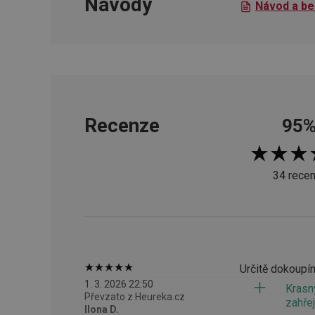
Návody
HAPLB8G
Návod a be
INGRESSCOOKIE
clientToken
Recenze
95
udid
34 recen
Název
Název
Název
cto_bundle
vivdocref
FPLC
Určitě dokoupím 
cjevent_sc
cto_bundle
1. 3. 2026 22:50
Krasný
viewer_token
cjUser
Převzato z Heureka.cz
zahře
Ilona D.
cje