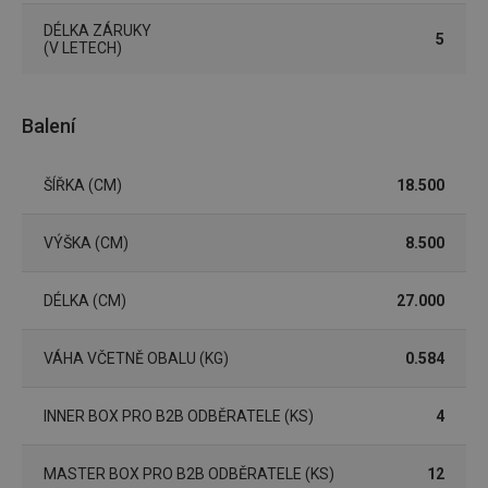
služba 
zásadách ochrany soukromí společnosti Google
Script.
DÉLKA ZÁRUKY
zapama
5
(V LETECH)
předvo
souhlas
soubor
cookie
návštěv
Balení
nutné, 
banner
Cookie
Script.
ŠÍŘKA (CM)
18.500
fungov
správně
FPGSID
30 minut
Tento 
Google
VÝŠKA (CM)
8.500
cookie 
.tescoma.cz
používá
uchová
stavu
DÉLKA (CM)
27.000
uživate
relace 
požada
stránky
VÁHA VČETNĚ OBALU (KG)
0.584
__cf_bm
30 minut
Tento 
Cloudflare Inc.
cookie 
.onesignal.com
INNER BOX PRO B2B ODBĚRATELE (KS)
4
používá
rozliše
lidmi a
To je p
MASTER BOX PRO B2B ODBĚRATELE (KS)
12
přínosn