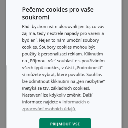
Pečeme cookies pro vaše
soukromí
Rádi bychom vám ukazovali jen to, co vás
zajímá, tedy neotřelé nápady pro vaření a
bydlení. Nejen to nám umožní soubory
cookies. Soubory cookies mohou být
použity k personalizaci reklam. Kliknutím
na „Přijmout vše“ souhlasíte s používáním
Rozměry
všech typů cookies, v části „Podrobnosti“
si můžete vybrat, které povolíte. Souhlas
OBJEM (L)
1.8
lze odmítnout kliknutím na „Jen nezbytné“
(netýká se tzv. základních cookies).
VÝŠKA PRODUKTU (CM)
8.5
Nastavení lze kdykoliv změnit. Další
informace najdete v
Informacích o
zpracování osobních údajů.
DÉLKA PRODUKTU (CM)
26.5
PŘIJMOUT VŠE
PRŮMĚR (CM)
18