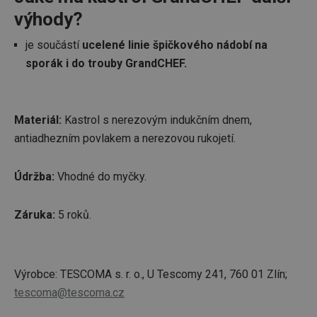
výhody?
je součástí
ucelené linie špičkového nádobí na
sporák i do trouby GrandCHEF.
Materiál:
Kastrol s nerezovým indukčním dnem,
antiadhezním povlakem a nerezovou rukojetí.
Údržba:
Vhodné do myčky.
Záruka:
5 roků.
Výrobce: TESCOMA s. r. o., U Tescomy 241, 760 01 Zlín;
tescoma@tescoma.cz