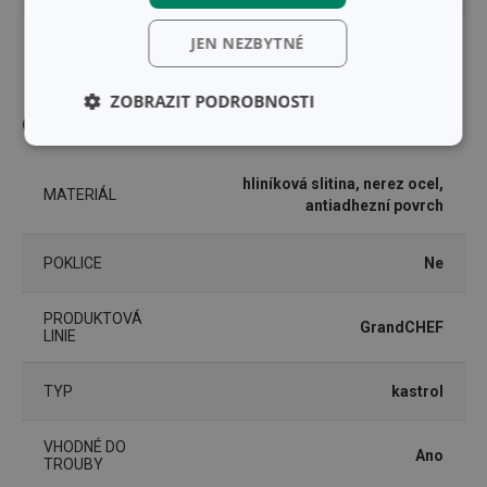
JEN NEZBYTNÉ
PRŮMĚR INDUKČNÍHO DNA (CM)
11
ZOBRAZIT PODROBNOSTI
Ostatní parametry
Základní
Analytické a
(funkční) cookies
preferenční
cookies
hliníková slitina, nerez ocel,
MATERIÁL
antiadhezní povrch
POKLICE
Ne
Marketingové
Funkční soubory
cookies
PRODUKTOVÁ
GrandCHEF
LINIE
TYP
kastrol
Základní (funkční) cookies
VHODNÉ DO
Ano
TROUBY
Analytické a preferenční cookies