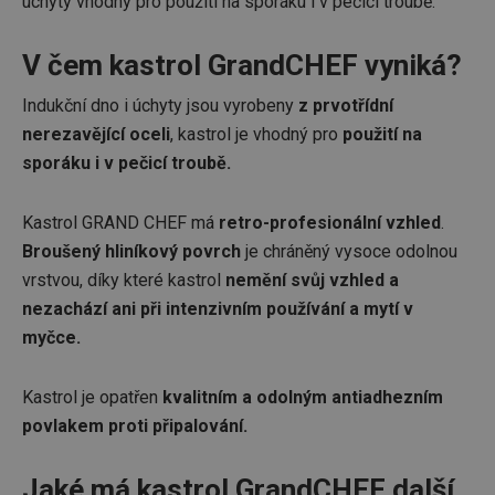
úchyty vhodný pro použití na sporáku i v pečicí troubě.
V čem kastrol GrandCHEF vyniká?
Indukční dno i úchyty jsou vyrobeny
z prvotřídní
nerezavějící oceli
, kastrol je vhodný pro
použití na
sporáku i v pečicí troubě.
Kastrol GRAND CHEF má
retro-profesionální vzhled
.
Broušený hliníkový povrch
je chráněný vysoce odolnou
vrstvou, díky které kastrol
nemění svůj vzhled a
nezachází ani při intenzivním používání a mytí v
myčce.
Kastrol je opatřen
kvalitním a odolným antiadhezním
povlakem proti připalování.
Jaké má kastrol GrandCHEF další