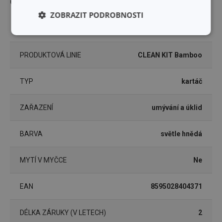
Ostatní parametry
ZOBRAZIT PODROBNOSTI
MATERIÁL
bambus, nylon
Základní
Analytické a
(funkční) cookies
preferenční
cookies
PRODUKTOVÁ LINIE
CLEAN KIT Bamboo
TYP
kartáč
Marketingové
Funkční soubory
cookies
ZAŘAZENÍ
umývání a úklid
BARVA
světle hnědá
MYTÍ V MYČCE
Ne
Základní (funkční) cookies
Analytické a preferenční cookies
EAN
8595028404371
Marketingové cookies
Funkční soubory
DÉLKA ZÁRUKY (V LETECH)
2
Nezbytně nutné soubory cookie umožňují základní