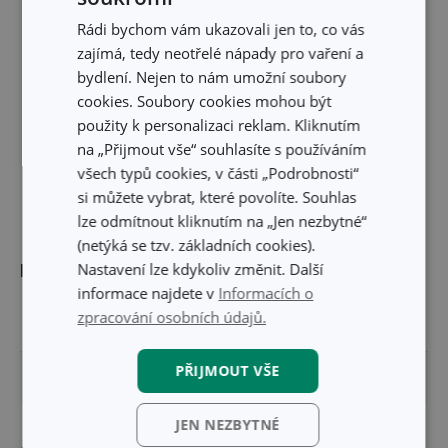
Rádi bychom vám ukazovali jen to, co vás
zajímá, tedy neotřelé nápady pro vaření a
bydlení. Nejen to nám umožní soubory
cookies. Soubory cookies mohou být
použity k personalizaci reklam. Kliknutím
na „Přijmout vše“ souhlasíte s používáním
všech typů cookies, v části „Podrobnosti“
si můžete vybrat, které povolíte. Souhlas
lze odmítnout kliknutím na „Jen nezbytné“
(netýká se tzv. základních cookies).
Nastavení lze kdykoliv změnit. Další
Rozměry
informace najdete v
Informacích o
zpracování osobních údajů.
ŠÍŘKA PRODUKTU (CM)
6
PŘIJMOUT VŠE
DÉLKA PRODUKTU (CM)
28.5
JEN NEZBYTNÉ