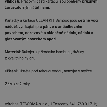
vlhkosti.
Pracovní části kartáčů jsou opatřeny
pružnými
žáruvzdornými štětinami.
Kartáčky a kartáče CLEAN KIT Bamboo jsou
šetrné vůči
nádobí,
vynikající i pro
pánve s antiadhezním
povrchem, nerezové a skleněné nádobí, nádobí s
glazovaným povrchem apod.
Materiál:
Rukojeť z přírodního bambusu, štětiny
z kvalitního nylonu
Čištění:
Čistěte pod tekoucí vodou, nemyjte v myčce.
Záruka:
2 roky.
Výrobce: TESCOMA s. r. o., U Tescomy 241, 760 01 Zlín;