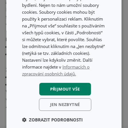
a nastrouhané ořechy. Přidejte strouhanku a kypřicí prášek.
bydlení. Nejen to nám umožní soubory
Dno
pekáče
vyložte dortovými oplatkami, rozetřete na ně
cookies. Soubory cookies mohou být
těsto a pečte při teplotě 180 °C asi 20 minut. Nechejte
použity k personalizaci reklam. Kliknutím
vychladnout.
na „Přijmout vše“ souhlasíte s používáním
všech typů cookies, v části „Podrobnosti“
si můžete vybrat, které povolíte. Souhlas
Náplň:
lze odmítnout kliknutím na „Jen nezbytné“
250 g másla,
(netýká se tzv. základních cookies).
1 plechovka karamelového salka
Nastavení lze kdykoliv změnit. Další
informace najdete v
Informacích o
Zdobení:
zpracování osobních údajů.
80 g vlašských ořechů,
50 g strouhané čokolády
PŘIJMOUT VŠE
Vyšlehejte karamelové salko s máslem. Krémem potřete
vychladlý korpus, posypejte ořechy a čokoládou. Vložte na
JEN NEZBYTNÉ
4 hodiny do lednice. Servírujte nakrájené na řezy.
ZOBRAZIT PODROBNOSTI
Přesunout nahoru