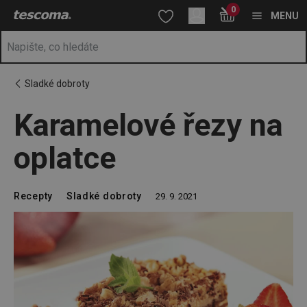
Nacházíte se na stránce Karamelové řezy na oplatce
0
Přejít na hlavní obsah
Přejít na vyhledávání
Přejít na navigaci
MENU
Sladké dobroty
Karamelové řezy na
oplatce
Recepty
Sladké dobroty
29. 9. 2021