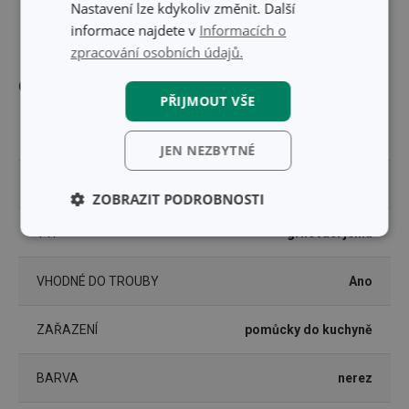
Nastavení lze kdykoliv změnit. Další
DÉLKA PRODUKTU (CM)
25
informace najdete v
Informacích o
zpracování osobních údajů.
Ostatní parametry
PŘIJMOUT VŠE
MATERIÁL
nerez ocel
JEN NEZBYTNÉ
PRODUKTOVÁ LINIE
PRESTO
ZOBRAZIT PODROBNOSTI
TYP
grilovací jehla
Základní
Analytické a
(funkční) cookies
preferenční
cookies
VHODNÉ DO TROUBY
Ano
ZAŘAZENÍ
pomůcky do kuchyně
Marketingové
Funkční soubory
cookies
BARVA
nerez