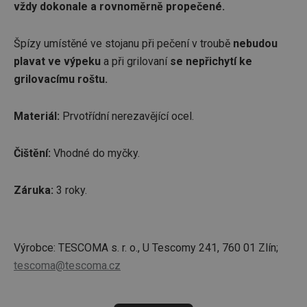
vždy dokonale a rovnoměrně propečené.
Špízy umístěné ve stojanu při pečení v troubě
nebudou
plavat ve výpeku
a při grilovaní
se nepřichytí ke
grilovacímu roštu.
Materiál:
Prvotřídní nerezavějící ocel.
Čištění:
Vhodné do myčky.
Záruka:
3 roky.
Výrobce: TESCOMA s. r. o., U Tescomy 241, 760 01 Zlín;
tescoma@tescoma.cz